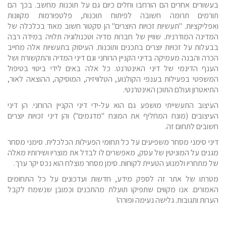
בעשורים אחרים הם הורחבו וחלים כיום גם על תוכנות מחשב. בכך הם
תורמים תרומה חשובה לפיתוח תוכנות, פלטפורמות מקוונות
ואפליקציות. "תעשיות זכויות היוצרים" הן סקטור חשוב מאוד בכלכלה של
המדינה המודרנית. שוויין של חברות מדיה וטכנולוגיה תלויה במידה רבה
בבעלות על זכויות יוצרים בתכנים ותוכנות. העיסוק בתעשיות אלה מחייב
הכרה והבנה מעמיקה בדיני הקניין הרוחני וגם דיני המדיה והתקשורת ושל
הענף הדינמי של דיני האינטרנט. כל אלה באים לידי ביטוי בטיפול
המשפטי בפעילות בענפי הקולנוע, הטלוויזיה, המוסיקה, ההוצאה לאור,
התיאטרון ועולם התוכן האינטרנטי.
העיצוב התעשייתי מושפע גם הוא על-ידי דיני הקניין הרוחני. הן דיני
העיצובים (מונח המחליף את המונח "מדגמים") והן דיני זכויות יוצרים
חשובים לתחום זה.
דיני סימני מסחר משפיעים על כל תחומי הפעילות הכלכלית. סימני מסחר
מגנים על המוניטין של עסק, מאפשרים לו לבדל את מוצריו ושירותיו מאלה
של מתחריו ולמנוע הטעיית לקוחות. סימן מסחר מוצלח הוא נכס יקר ערך.
מטרתו של אתר זה לספק מידע, חדשות ועדכונים על כל התחומים
האמורים. אנו מקווים שתפיקו תועלת מהתכנים וכמובן שנשמח לקבל
הערות ותגובות. גלישה נעימה ופורה!