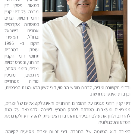
במאות פסקי דין
ומרצה על דיני קניין
רוחני וזכויות יוצרים
במוסדות אקדמיים
ואחרים בישראל
ובחו"ל. המשרד
הוקם ב- 1996
ועוסק במרבית
תחומי דיני הקניין
הרוחני, ובפרט זכויות
יוצרים, סימני מסחר,
מדגמים, מוניטין
וסודות מסחריים
ובדיני תקשורת ומדיה, לרבות חופש הביטוי, דיני לשון הרע והגנת הפרטיות,
וכן בדיני אינטרנט ורשת.
דיני קניין רוחני מגנים על התוצרים הרוחניים והאינטלקטואליים של יוצרים,
ממציאים ומעצבים. מטרתם לספק תמריץ ליצירה ולהמצאה על מנת
להרחיב ולגוון את עולם הביטויים והתרבות האנושית, להפיץ ידע ולקדם את
המדע והטכנולוגיה.
היצירה היא הנשמה של החברה. דיני זכויות יוצרים מסייעים לקיומה.