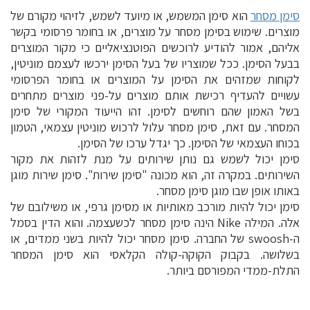
סימן מסחר
הוא סימן המשמש, או מיועד לשמש, לזיהוי מקורם של
מוצרים. שימוש בסימן מסחר על מוצרים, או בחומר פרסומי בקשר
אליהם, אמור להודיע לרוכשים הפוטנציאליים כי מקור המוצרים
בבעל הסימן. ככל שמוצריו של בעל הסימן ירכשו לעצמם מוניטין,
לקוחות שמזהים את הסימן על המוצרים או בחומר הפרסומי
עשויים להעדיף רכישת אותם מוצרים על-פני מוצרים מתחרים
בשל האמון שהם רוחשים לסימן. זהו הייעוד המקורי של סימן
המסחר. עם זאת, סימן מסחר עלול לרכוש מוניטין עצמאי, הטמון
בכוחו העצמאי של הסימן. כך יגדל ערכו של הסימן.
סימן יכול לשמש גם נותן שירותים על מנת לזהות את מקור
השירותים. במקרה זה, הוא מכונה "סימן שירות". סימן שירות מוגן
באותו אופן שבו מוגן סימן מסחר.
סימן יכול להיות מורכב מאותיות או מסימן גרפי, או משילובם של
אלה. המילה Nike הינה סימן מסחר לכשעצמה. והוא הדין בסמל
ה-swoosh של החברה. סימן מסחר יכול להיות בשני ממדים, או
בשלושה. בקבוק הקוקה-קולה הקלאסי הוא סימן המסחר
התלת-ממדי המפורסם ביותר.