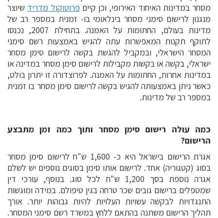
מסחר במדינות האיחוד האירופי, וכן קיים
פרוטוקול מדריד
שיוצר
מנגנון לרישום סימני מסחר בינלאומי בו- זמנית במספר רב של
מדינות בעולם, החתומות על האמנה. בתחילת 2007, נכנסו
לתוקף תקנות המאפשרות עתה להגיש באמצעות רשם סימני
המסחר הישראלי, ובמקביל להגשת בקשה לרישום סימן מסחר
ישראלי, בקשה או בקשות מקבילות לרישום סימן מסחר במדינה או
במדינות אחרות, החתומות על האמנה. לפרוצדורה זו יתרון בולט,
כאשר ניתן באמצעותה להגיש בקשה לרישום סימן מסחר בו זמנית
במספר רב של מדינות.
כמה עולה רישום סימן מסחר ותוך כמה זמן מתבצע
הרישום?
אגרת הרישום בישראל היא כ- 1,600 ש"ח לרישום סימן מסחר
בסוג (קטגוריה) אחד. לרישום אותו סימן בסוגים נוספים יש לשלם
אגרה נוספת בסך 1,200 ש"ח לכל סוג. בנוסף, עורכי דין
שמטפלים ברישום גובים שכר טרחה בגין טיפולם. במידה ומוגשות
התנגדויות לבקשה עשויות העלויות להיות גבוהות יותר. אורך
תהליך הרישום משתנה בהתאם ללחץ במשרד רשם סימני המסחר.