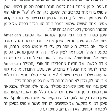
תעופה. סימן מרמז זוכה לרמת הגנה נמוכה מסימן דמיוני, שכן
שימוש בידי אחר במרכיב של הסימן, כגון המילה "על" או Air הוא
לגיטימי ואף צפוי. לכן, רמת הדמיון הנדרשת על מנת לקבוע
שסימן אחר העושה שימוש במרכיב זה הנו בגדר הפרה של סימן
המסחר המרמז, היא רמה גבוהה יותר.
סימן מסחר מתאר הוא סימן שמתאר את המוצר. American
Airlines הוא סימן מתאר. סימן מתאר זוכה לרמת הגנה נמוכה
מאוד, אם בכלל. הוא יופר רק על-ידי שימוש בסימן הזהה, או
כמעט זהה לו. וכאן ראוי לציין שלמרות היותו סימן מתאר, הסימן
American Airlines הנו כשיר לרישום הואיל ובכל זאת יש בו
מידה כלשהי של חריגה מתפקידו התיאורי (המילה American
יכולה לתאר את הבעלות בחברה, את נוסעי החברה, או את קווי
התעופה שלה). המילה Airlines אינה אלא מילה מתארת במלוא
מובן המילה, ולכן לא תהיה נתונה לרישום כסימן מסחר כלל.
סימן גנרי הוא סימן שמורכב ממילה שאינה אלא המילה שמבטאה
את המוצר. סימן גנרי איננו זוכה להגנה כלל. עם זאת, הקביעה אם
סימן הוא גנרי, אם לאו, תלויה בהקשר השימוש. הסימן Apple הוא
סימן דמיוני בהקשר של מחשבים. לו היה נעשה שימוש בסימן זה
למכירת תפוחים הוא היה נחשב כסימן גנרי.