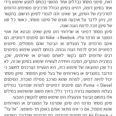
זאת, סימני מסחר נבדלים אחד מהשני בכוחם למנוע שימוש בידי
אחר בסימן דומה, דהיינו בסימן הכולל מרכיבים מסוימים הדומים
למרכיביו של הסימן, אך שאינו זהה לגמרי לסימן הרשום. בהקשר
זה, ניתן לדבר על ארבעה סוגים של סימני מסחר, כאשר כל סוג
של סימן זוכה לרמת הגנה שונה.
סימן מסחר דמיוני או שרירותי הינו סימן שאינו מבטא את אופי
המוצר או מרמז עליו. Reebok ו- Nike הם סימנים דמיוניים. הם
אינם מרמזים על הנעלים או הביגוד שהם מסמלים. סימנים
דמיוניים זוכים לרמת הגנה גבוהה. בכוחם למנוע שימוש בסימנים
רבים שדומים להם בקשר לאותם מוצרים או שירותים, שכן,
במרבית המקרים, הסיבה היחידה לעשיית שימוש בסימן שכזה, לא
כל שכן התוצאה של שימוש כזה, היא הטעיית הצרכנים לחשוב כי
מדובר במוצרים או בשירותים של בעל סימן המסחר. סימן מסחר
יכול להיות דמיוני, למרות שהוא מורכב ממילה מוכרת. הסימנים
Diesel ו- Puma הנם סימנים דמיוניים למרות שמדובר במילים
בעלות משמעות ברורה בדרך כלל; וזאת משום שהשימוש במילים
אלו בתחום הביגוד וההנעלה הינו שימוש מחוץ להקשרן הטבעי.
סימן מסחר מרמז הינו סימן שמרמז על המוצרים או השירותים
שהוא מסמל, אם כי אינו מתאר אותם באופן חד-משמעי. "אל על"
ו- Air France הם סימנים מרמזים. הם מרמזים שמדובר בשירותי