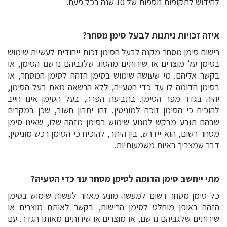
לחידוש לתקופות נוספות של 10 שנה בכל פעם.
איזה זכויות ניתנות לבעל סימן מסחר?
רישום סימן מסחר מקנה לבעל הסימן זכות ייחודית לעשיית שימוש
בסימן על מוצרים או שירותים מהסוג שלגביהם נרשם הסימן, או
בקשר אליהם. מי שעושה שימוש בסימן הזהה לסימן המסחר, או
בסימן הדומה לו עד כדי הטעייה, ללא הרשאה מאת בעל הסימן,
יהיה בגדר מפר הסימן. בתביעת הפרה, בעל הסימן אינו חייב
להוכיח כי הסימן זוכה למוניטין. זהו יתרון חשוב, שכן במקרים
שבהם תובע מבקש למנוע שימוש בסימן מזהה שלו, שאינו סימן
מסחר רשום, הוא יידרש, בין היתר, להוכיח כי הסימן רכש מוניטין,
דבר שמצריך ראיות משמעותיות.
מתי ייחשב סימן הדומה לסימן מסחר עד כדי הטעיה?
כל סימן מסחר רשום למעשה מונע מאחר לעשות שימוש בסימן
הזהה באופן מוחלט לסימן הרישום, בקשר לאותם מוצרים או
שירותים שלגביהם נרשם, או מוצרים או שירותים מאותו הגדר. עם