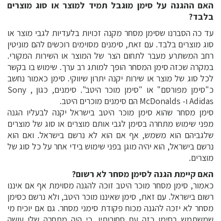
האם ההגנה על סימן מוגבל תמיד למוצר או סוג מוצרים
בלבד?
עד כה הסברנו שסימן מסחר מקנה זכויות בלעדיות לגבי מוצר או
סוג מוצרים בלבד. עם זאת, סימנים מסוימים רוכשים להם מוניטין
רחב המשתרע מעבר לתחום הצר של המוצר או השירות המקורי.
במקרה שכזה סימן המסחר הופך למותג רב ערך. שימוש בו בקשר
לכל סוג של מוצר או שירות יקנה יתרון שיווקי. סימן כאמור נחשב
כ"סימן מפורסם" או "סימן מוכר היטב". סימנים, כגון Sony ,
Adidas ו- McDonalds הם סימנים מוכרים היטב.
סימן מסחר שהוא סימן מוכר היטב בישראל יקנה לבעליו הגנה
מפני שימוש מתחרה בסימן לגבי אותם מוצרים או סוג של מוצרים
שלגביהם הוא משמש, אף אם הוא לא נרשם בישראל. ואם הוא
נרשם בישראל, הוא יהיה מוגן בפני שימוש בידי אחר על כל סוג של
מוצרים.
האם קיימת הגנה לסימן מסחר לא רשום?
כאמור, סימן מסחר מוכר היטב זוכה להגנה מסוימת אף אם איננו
רשום בישראל. עם זאת, סימן שאיננו מוכר היטב, ולא נרשם כסימן
מסחר לא יזכה להגנה מכוח פקודת סימני מסחר. גם אם יוכיח מי
שמשתמש בסימן כזה עם סחורותיו, כי היה מתחרה שלו עושה