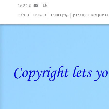
EN
צור קשר
 גרינמן משרד עורכי דין
קניין רוחני +
קישורים
ניוזלטר