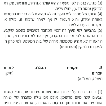
(3) פגיעה בזכות לפי סעיף זה היא עוולה אזרחית, והוראות פקודת
הנזיקין (נוסח חדש), יחולו עליה.
(4) זכותו של מחבר לפי סעיף זה לא תהיה תלויה בזכותו החמרית
באותה יצירה, והיא תעמוד לו אף לאחר שזכות זו, כולה או
מקצתה, הועברה לאחר.
(5) בתביעה לפי סעיף זה זכאי המחבר לפיצויים בסכום שיקבע
בית המשפט לפי נסיבות המקרה, אף אם לא הוכיח נזק ממון;
הוראה זו לא תגרע מסמכות אחרת של בית המשפט לפי פרק ה'
לפקודת הנזיקין (נוסח חדש).
5. תקופת ההגנה לזכות
יוצרים
(תיקון:
תשי"ג, תשל"א)
(1) זכות-יוצרים על יצירות אנונימיות ופסיבדונימות תהא מוגנת
שבעים שנה מיום פרסומן; אולם אם גילה מחברה של יצירה
אנונימית את זהותו תוך התקופה האמורה, או אם הפסיבדונים