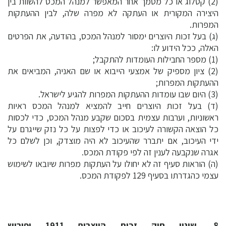
(2) קטלוג או כל מסמך אחר המאפשר למנהל המכס להשוות בין
היצירה המקורית או העתקה לא מפרה שלה, לבין ההעתקות
המפרות.
(ג) בעל זכות היוצרים ימסור למנהל המכס, בהודעה, את הפרטים
האלה, ככל הידוע לו:
(1) מספר החבילות העומדות להתקבל;
(2) ציון מספיק של אמצעי הייבוא או שם האניה, המביאים את
ההעתקות המפרות;
(3) היום שבו עומדות ההעתקות המפרות להגיע לישראל.
(ד) בעל זכות היוצרים חייב להמציא למנהל המכס ראיות
ראשוניות, וערבות עצמית בסכום שקבע מנהל המכס, כדי לכסות
כל הוצאה הקשורה לעיכוב או כדי לפצות על כל נזק שייגרם על
ידי העיכוב, אם יתברר שהעיכוב לא היה מוצדק, וכן לשלם כל
אגרה שנקבעה לענין זה לפי פקודת המכס.
(ה) הוראות סעיף זה לא יחולו על העתקות מפרות שיובאו לשימוש
עצמי כהגדרתו בסעיף 129 לפקודת המכס.
8. שינוי חוק זכות היוצרים 1911 ופירוש