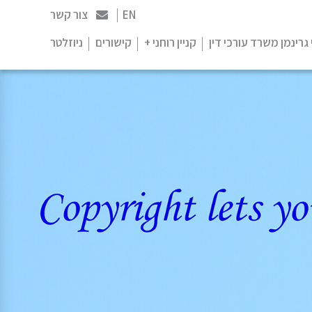
EN
צור קשר
 גרינמן משרד עורכי דין
קניין רוחני +
קישורים
ניוזלטר