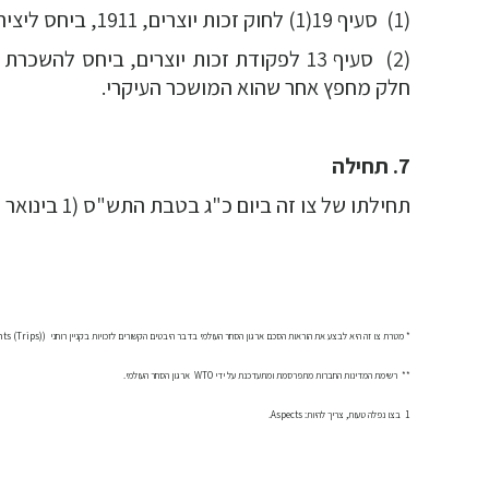
(1) סעיף 19(1) לחוק זכות יוצרים, 1911, ביחס ליצירת העתקות שלה;
(2) סעיף 13 לפקודת זכות יוצרים, ביח
חלק מחפץ אחר שהוא המושכר העיקרי.
7. תחילה
תחילתו של צו זה ביום כ"ג בטבת התש"ס (1 בינואר 2000).
* מטרת צו זה היא לבצע את הוראות הסכם ארגון הסחר העולמי בדבר היבטים הקשורים לזכויות בקניין רוחני  (Agreement on Trade-Related aspect1 of Intellectual Property Rights (Trips)). ההסכם מופקד במשרד התעשייה והמסחר וכל אדם רשאי לעיין בו.
** רשימת המדינות החברות מתפרסמת ומתעדכנת על ידי WTO  ארגון הסחר העולמי.
1 בצו נפלה טעות, צריך להיות: Aspects.