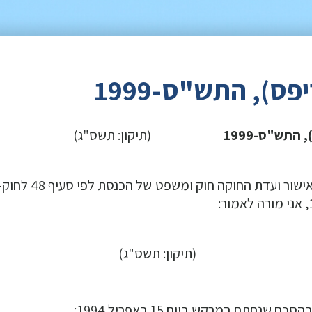
ס), התש"ס-1999
התש"ס-1999
(תיקון: תשס"ג)
בתוקף סמכותי לפי סעיף 6 לפקודת זכות יוצרים, ובאישור וע
תשס"ג)
חתם במרקש ביום 15 באפריל 1994;