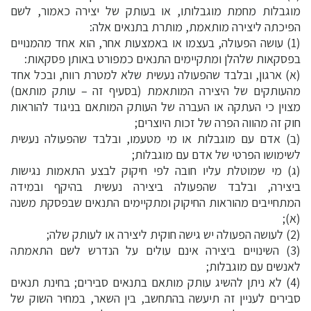
מוגבלות מחמת מוגבלותו, או בעותק של יצירה כאמור, לשם
הפיכתה ליצירה מותאמת, מותרת בתנאים אלה:
(1) עושה הפעולה, בעצמו או באמצעות אחר, הוא אחד מהמנויים
בפסקאות שלהלן ומתקיימים התנאים כמפורט באותן פסקאות:
(א) ארגון, ובלבד שהפעולה נעשית שלא למטרת רווח, ובכל אחד
מהעותקים של היצירה המותאמת (בסעיף זה – עותק מותאם)
מצוין כי העתקה או העברה של העותק המותאם בניגוד להוראות
חוק זה מהווה הפרה של זכות היוצרים;
(ב) אדם עם מוגבלות או מי מטעמו, ובלבד שהפעולה נעשית
לשימושו הפרטי של אדם עם מוגבלות;
(ג) מי שמוטלת עליו חובה לפי חיקוק לבצע התאמות נגישות
ביצירה, ובלבד שהפעולה ביצירה נעשית בהיקף ובמידה
המתחייבים מהוראות החיקוק ומתקיימים התנאים שבפסקת משנה
(א);
(2) לעושה הפעולה יש גישה חוקית ליצירה או לעותק שלה;
(3) השינויים ביצירה אינם עולים על הנדרש לשם התאמתה
לאנשים עם מוגבלות;
(4) לא ניתן להשיג עותק מותאם בתנאים סבירים; בחינת תנאים
סבירים לעניין זה תיעשה בהתחשב, בין השאר, במחיר השוק של