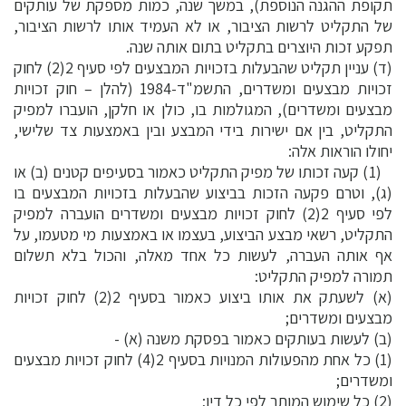
תקופת ההגנה הנוספת), במשך שנה, כמות מספקת של עותקים
של התקליט לרשות הציבור, או לא העמיד אותו לרשות הציבור,
תפקע זכות היוצרים בתקליט בתום אותה שנה.
(ד) עניין תקליט שהבעלות בזכויות המבצעים לפי סעיף 2(2) לחוק
זכויות מבצעים ומשדרים, התשמ"ד-1984 (להלן – חוק זכויות
מבצעים ומשדרים), המגולמות בו, כולן או חלקן, הועברו למפיק
התקליט, בין אם ישירות בידי המבצע ובין באמצעות צד שלישי,
יחולו הוראות אלה:
(1) קעה זכותו של מפיק התקליט כאמור בסעיפים קטנים (ב) או
(ג), וטרם פקעה הזכות בביצוע שהבעלות בזכויות המבצעים בו
לפי סעיף 2(2) לחוק זכויות מבצעים ומשדרים הועברה למפיק
התקליט, רשאי מבצע הביצוע, בעצמו או באמצעות מי מטעמו, על
אף אותה העברה, לעשות כל אחד מאלה, והכול בלא תשלום
תמורה למפיק התקליט:
(א) לשעתק את אותו ביצוע כאמור בסעיף 2(2) לחוק זכויות
מבצעים ומשדרים;
(ב) לעשות בעותקים כאמור בפסקת משנה (א) -
(1) כל אחת מהפעולות המנויות בסעיף 2(4) לחוק זכויות מבצעים
ומשדרים;
(2) כל שימוש המותר לפי כל דין;