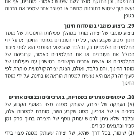
בהדפסה, וכן החזקת מוצר לשם שימוש כאמור- מותרים, אף אם
נעשו תוך שימוש בתוכנות מחשב או במוצר אחר שמפר את הזכות
בגופן.
29. ביצוע פומבי במוסדות חינוך
ביצוע פומבי של יצירה מותר במהלך פעילותו החינוכית של מוסד
חינוך מסוג שקבע השר, על ידי העובדים במוסד החינוך או על ידי
התלמידים הלומדים בו, ובלבד שהביצוע הפומבי הוא לפני ציבור
הכולל את העובדים או את התלמידים כאמור, קרוביהם של
התלמידים או אנשים אחרים הקשורים במישרין עם פעילותו של
מוסד החינוך, והם בלבד; ואולם, הצגת יצירה קולנועית מותרת לפי
סעיף זה רק אם היא נעשית למטרות הוראה או בחינה, על ידי מוסד
החינוך.
30. שימושים מותרים בספריות, בארכיונים ובגופים אחרים
(א) העתקה של יצירה, שעותק ממנה מצוי באוסף הקבוע של
ספריה או של ארכיון, מסוג שקבע השר, מותרת למטרות אלה,
ובלבד שלא ניתן לרכוש עותק נוסף של היצירה בתוך פרק זמן
סביר ובתנאים סבירים:
(1) שימור, בכל דרך שהיא, של יצירה שעותק ממנה מצוי בידי