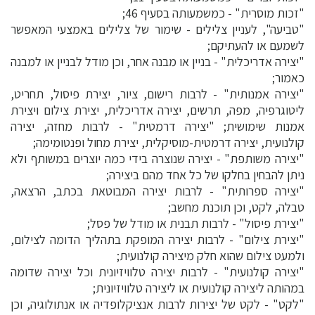
"זכות מוסרית" - כמשמעותה בסעיף 46;
"טביעה", לעניין צלילים - שימור של צלילים באמצעי המאפשר
לשמעם או להעתיקם;
"יצירה אדריכלית" - בניין או מבנה אחר, וכן מודל לבניין או למבנה
כאמור;
"יצירה אמנותית" - לרבות רישום, ציור, יצירת פיסול, תחריט,
ליטוגרפיה, מפה, תרשים, יצירה אדריכלית, יצירת צילום ויצירת
אמנות שימושית; "יצירה דרמטית" - לרבות מחזה, יצירה
קולנועית, יצירה דרמטית-מוסיקלית, יצירת מחול ופנטומימה;
"יצירה משותפת" - יצירה שנוצרה בידי כמה יוצרים במשותף ולא
ניתן להבחין בחלקו של כל אחד מהם ביצירה;
"יצירה ספרותית" - לרבות יצירה המבוטאת בכתב, הרצאה,
טבלה, לקט, וכן תוכנת מחשב;
"יצירת פיסול" - לרבות תבנית או מודל של פסל;
"יצירת צילום" - לרבות יצירה המופקת בתהליך הדומה לצילום,
ולמעט צילום שהוא חלק מיצירה קולנועית;
"יצירה קולנועית" - לרבות יצירה טלוויזיונית וכל יצירה שדומה
במהותה ליצירה קולנועית או ליצירה טלוויזיונית;
"לקט" - לקט של יצירות לרבות אנציקלופדיה או אנתולוגיה, וכן