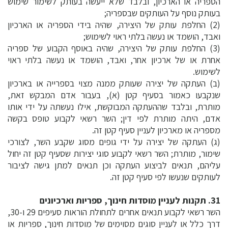
הספריה או הארכיון, ובלבד שלא ייעשה בעותק לשימור שימוש
בעותק נוסף על העותקים שבספריה;
(2) החלפת עותק של היצירה, שהיה בידי הספריה או הארכיון
ואבד, הושמד או נעשה בלתי ראוי לשימוש;
(3) החלפת עותק של היצירה, שהיה באוסף הקבוע של ספריה
אחרת או של ארכיון אחר, ואבד, הושמד או נעשה בלתי ראוי
לשימוש.
(ב) העתקה של יצירה שעותק ממנה מצוי בספרייה או בארכיון
שנקבעו כאמור בסעיף קטן (א), בעבור אדם המבקש זאת,
מותרת, ובלבד שההעתקה המבוקשת, אילו נעשתה על ידי אותו
אדם, היתה מותרת לפי דין; השר רשאי לקבוע טופס בקשה
מספריה או מארכיון לעניין סעיף קטן זה.
(ג) העתקה של יצירה על ידי גופים מסוג שקבע השר, לצורכי
שימור, מותרת; השר רשאי לקבוע סוגי יצירות שסעיף קטן זה יחול
עליהם, תנאים לביצוע העתקה וכן תנאים למתן גישה לציבור
לעותקים שנעשו לפי סעיף קטן זה.
31. תקנות לעניין מוסדות חינוך, ספריות וארכיונים
השר רשאי לקבוע תנאים אחרים לתחולת הוראות סעיפים 29 ו-30,
דרך כלל או לעניין סוגים מסוימים של מוסדות חינוך, ספריות או