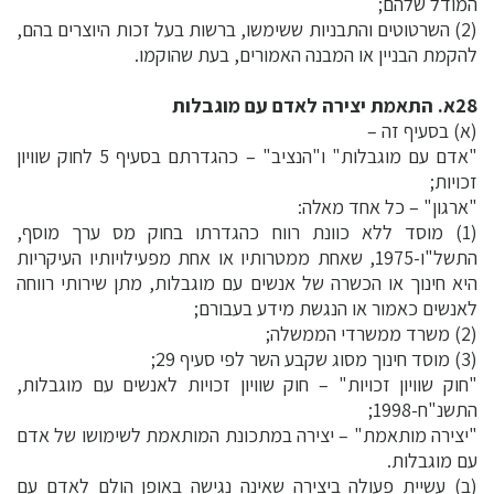
המודל שלהם;
(2) השרטוטים והתבניות ששימשו, ברשות בעל זכות היוצרים בהם,
להקמת הבניין או המבנה האמורים, בעת שהוקמו.
28א. התאמת יצירה לאדם עם מוגבלות
(א) בסעיף זה –
"אדם עם מוגבלות" ו"הנציב" – כהגדרתם בסעיף 5 לחוק שוויון
זכויות;
"ארגון" – כל אחד מאלה:
(1) מוסד ללא כוונת רווח כהגדרתו בחוק מס ערך מוסף,
התשל"ו-1975, שאחת ממטרותיו או אחת מפעילויותיו העיקריות
היא חינוך או הכשרה של אנשים עם מוגבלות, מתן שירותי רווחה
לאנשים כאמור או הנגשת מידע בעבורם;
(2) משרד ממשרדי הממשלה;
(3) מוסד חינוך מסוג שקבע השר לפי סעיף 29;
"חוק שוויון זכויות" – חוק שוויון זכויות לאנשים עם מוגבלות,
התשנ"ח-1998;
"יצירה מותאמת" – יצירה במתכונת המותאמת לשימושו של אדם
עם מוגבלות.
(ב) עשיית פעולה ביצירה שאינה נגישה באופן הולם לאדם עם