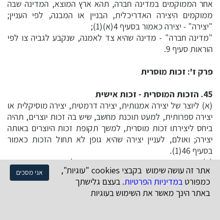
אחר הממוקמים במדינה חברה, תהא ארץ המוצא, המדינה שבה
ממוקמים היצירה האדריכלית, הבניין או המבנה, לפי העניין;
"יצירה" - יצירה כאמור בסעיף 4(א)(1);
"מדינה חברה" - מדינה שהיא צד לאמנה, שנקבע לגביה צו לפי
הוראות סעיף 9.
פרק ז': זכות מוסרית
45. הזכות המוסרית - זכות אישית
(א) ליוצר של יצירה אמנותית, יצירה דרמטית, יצירה מוסיקלית או
יצירה ספרותית, למעט תוכנת מחשב, שיש בה זכות יוצרים, תהיה
ביחס ליצירתו זכות מוסרית, למשך תקופת זכות היוצרים באותה
יצירה; ואולם, לעניין יצירה שהיא גופן לא תחול הזכות כאמור
בסעיף 46(1).
(ב) הזכות המוסרית היא אישית ואינה ניתנת להעברה, והיא תעמוד
אתר זה עושה שימוש בקבצי cookies "עוגיות",
ליוצר אף אם אין לו ביצירה זכות יוצרים או אם העביר את זכות
אני מסכים
כמפורט
במדיניות הפרטיות
. בעצם גלישתך
היוצרים ביצירה, כולה או חלקה, לאחר.
באתר הינך מאשר את השימוש בעוגיות
46. זכות מוסרית מהי
זכות מוסרית ביחס ליצירה היא זכות היוצר -