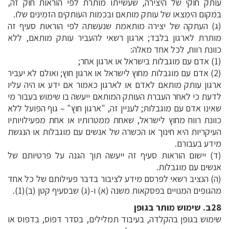
עותק חוקי של היצירה, שעשייתו מותרת לפי הוראות חוק זה,
במקום הימצאו של עותק מותאם ובכמות העותקים הזמינים שלו.
(ג) העתקה של יצירה מותאמת שנעשתה לפי הוראות סעיף זה
מותרת לארגון בלבד; ארגון רשאי להעביר עותק מותאם, ללא
כוונת רווח, לכל אחד מאלה:
(1) אדם עם מוגבלות בישראל או ארגון אחר;
(2) אדם עם מוגבלות מחוץ לישראל או ארגון חוץ; ואולם לא יעביר
ארגון עותק מותאם לאדם או לארגון כאמור אם ידע או היה עליו
לדעת כי לאחר העברת העותק המותאם ייעשה בו שימוש בעבור מי
שאינו אדם עם מוגבלות; לעניין זה, "ארגון חוץ" – גוף הפועל ללא
כוונת רווח מחוץ לישראל, שאחת ממטרותיו או אחת מפעילויותיו
העיקריות היא חינוך או הכשרה של אנשים עם מוגבלות או הנגשת
מידע בעבורם.
(ד) יישום הוראות סעיף זה ייעשה תוך הגנה על פרטיותם של
אנשים עם מוגבלות.
(ה) הנציב רשאי לפרסם מידע לציבור בדבר פעילותם של כל אחד
מהגופים המנויים בפסקאות משנה (א) ו-(ג) שבסעיף קטן (ב)(1).
28ב. שימוש מותר בגופן
שימוש בגופן בהקלדה, בעיבוד תמלילים, בסדר דפוס, בדפוס או