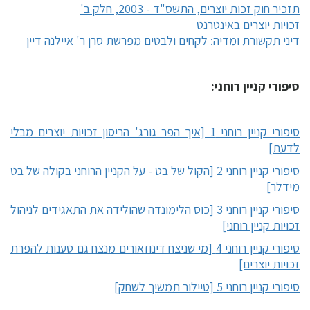
תזכיר חוק זכות יוצרים, התשס"ד - 2003, חלק ב'
זכויות יוצרים באינטרנט
דיני תקשורת ומדיה: לקחים ולבטים מפרשת סרן ר' איילנה דיין
סיפורי קניין רוחני:
סיפורי קניין רוחני 1 [איך הפר גורג' הריסון זכויות יוצרים מבלי
לדעת]
סיפורי קניין רוחני 2 [הקול של בט - על הקניין הרוחני בקולה של בט
מידלר]
סיפורי קניין רוחני 3 [כוס הלימונדה שהולידה את התאגידים לניהול
זכויות קניין רוחני]
סיפורי קניין רוחני 4 [מי שניצח דינוזאורים מנצח גם טענות להפרת
זכויות יוצרים]
סיפורי קניין רוחני 5 [טיילור תמשיך לשחק]