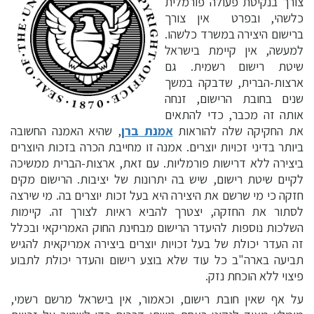
צורך בנקיטת פעולה פורמלית
כלשהי, ובפרט אין צורך
ברישום היצירה במשרד כלשהו.
למעשה, אין קיימת בישראל
שיטת רישום רשמית. גם
ארצות-הברית, שדבקה במשך
שנים בחובת הרישום, זנחה
אותה זה מכבר, כדי להתאים
את החקיקה שלה להוראות
אמנת ברן
, שהיא האמנה החשובה
ביותר בדיני זכויות יוצרים. אמנה זו מחייבת הכרה בזכות היוצרים
ביצירה ללא דרישות פורמליות. עם זאת, ארצות-הברית ממשיכה
לקיים שיטת רישום, שיש בה יתרונות של יציבות. הרישום מקים
חזקה כי מי שרשם את היצירה היא בעל זכות יוצרים בה. מי שירצה
לסתור את החזקה, יצטרך להביא ראיות לצורך זה. קיימות
השלכות נוספות להיעדר הרישום מבחינת החוק האמריקאי ובכלל
זה העדר יכולת של בעל זכויות יוצרים ביצירה אמריקאית להגיש
תביעה בארה"ב כל עוד שלא בוצע רישום והעדר יכולת לתבוע
פיצוי ללא הוכחת נזק.
על אף שאין חובת רישום, וכאמור, אין בישראל מרשם רשמי,