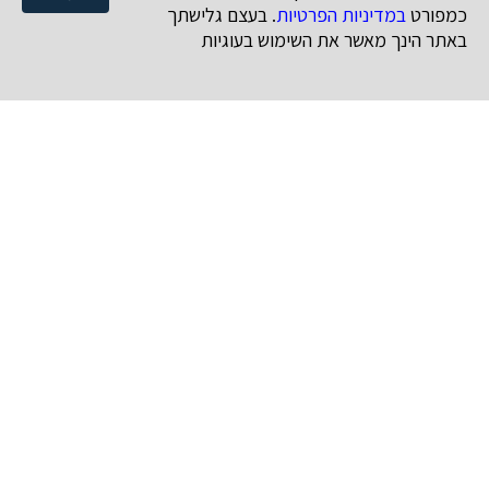
כמפורט
במדיניות הפרטיות
. בעצם גלישתך
באתר הינך מאשר את השימוש בעוגיות
נושאים
קניין רוחני
זכויות יוצרים
סימני מסחר
עיצובים
תקשורת ומדיה
דיני אינטרנט
מאמרים
חדשות
מאמרים