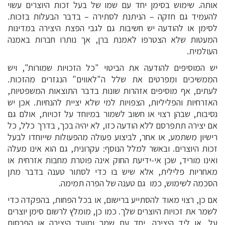
אותה. שימוש בסימן יחד עם שמו של בעל זכות היוצרים עשוי
להעמיד גם חזקה – הניתנת לסתירה – בדבר הבעלות בזכות.
לסימן או להודעה יש חשיבות גם לגבי הפצת היצירה במדינות
המעטות שלא הצטרפו לאמנת ברן, אך נותרו חברות באמנה
העולמית.
יש המוסיפים להודעה את הביטוי "כל הזכויות שמורות", ויש
הממשיכים ומפרטים את שלל ה"לאווים" הנגזרים מהזכות.
לעתים, אף מוסיפים אזהרות שונות בדבר התוצאות המשפטיות,
האזרחיות והפליליות, הצפויות למי שלא יציית להנחיות. אכן יש
נסיבות, שבהן רצוי או חשוב לשמור במיוחד על זכויות, אולם גם
אם יצירה תתפרסם ללא הודעה כזו, לא יהיה בכך, בדרך כלל, כל
רישיון משתמע, או אחר, לביצוע פעולה מהפעולות שייוחדו לבעל
זכות היוצרים. ובאשר למלל הנוסף: עקרונית, גם הוא אינו מעלה
ואינו מוריד, שכן אי-ידיעת החוק אינה פוטרת מחבות אזרחית או
מאחריות פלילית, אלא שיש בו כדי לסתור טענה בדבר מתן
הסכמה לשימוש, כמו גם טענה של הפרה תמימה.
אם כן, רצוי מאוד להסתייע ברישום, או בכל הפחות, בהפקדה כדי
לשמר את זכויות היוצרים שלך. כמו כן, מומלץ לרשום סימן יוצרים
על, או ליד היצירה, יחד עם שמך ומועד היצירה או הפרסום