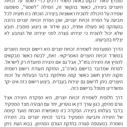
מומלץ מאוד לנקוט באחת משתי דרכים כדי לשמור על זכויות
היוצרים ביצירה, כאשר בהקשר זה, המילה "לשמור", משמעה
שמירה על היכולת להוכיח ראשוניות ביצירה. הוכחה כזו חיונית לכל
תביעה על הפרת זכויות יוצרים, שכן הפרת זכויות יוצרים כרוכה
בהעתקה (או פעולה אחרת, כגון שידור או ביצוע פומבי). תובע
שלא יכול להוכיח כי יצירתו נוצרה לפני יצירתו של הנתבע לא
יצליח בתביעתו.
הדרך המועדפת לשמירת זכויות יוצרים היא רישום זכויות היוצרים
במשרד זכויות היוצרים האמריקאי. זאת, לבטח כאשר מבקשים
להפיץ את היצירה בחו"ל, אבל גם אם היצירה מיועדת רק לישראל.
למרות שמדובר ברישום בארה"ב, החזקת תעודת רישום רשמית
מקנה יתרון חשוב כאשר קמה מחלוקת בדבר הבעלות על זכות
היוצרים. ניתן לרשום גם יצירות בעברית. ביצוע רישום כזה אינו יקר
ומשרדינו מטפל ברישום כזה.
דרך חלופית לשמירת זכויות יוצרים, היא הפקדת היצירה אצל
גורם מהימן, כגון עורך דין או נוטריון, יחד עם הצהרה מצד המפקיד
בדבר בעלותו ביצירה. הפקדה כזו מאפשרת הוכחת מועד קיומה
של היצירה ותביעת המפקיד בדבר זכויות יוצרים בה. היצירה
נשמרת במעטפה סגורה בחזקת הגורם המהימן. בבוא העת ניתן