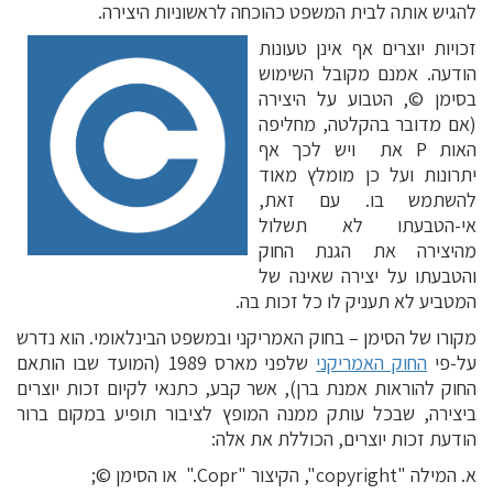
להגיש אותה לבית המשפט כהוכחה לראשוניות היצירה.
זכויות יוצרים אף אינן טעונות
הודעה. אמנם מקובל השימוש
בסימן ©, הטבוע על היצירה
(אם מדובר בהקלטה, מחליפה
האות P את ויש לכך אף
יתרונות ועל כן מומלץ מאוד
להשתמש בו. עם זאת,
אי-הטבעתו לא תשלול
מהיצירה את הגנת החוק
והטבעתו על יצירה שאינה של
המטביע לא תעניק לו כל זכות בה.
מקורו של הסימן – בחוק האמריקני ובמשפט הבינלאומי. הוא נדרש
על-פי
החוק האמריקני
שלפני מארס 1989 (המועד שבו הותאם
החוק להוראות אמנת ברן), אשר קבע, כתנאי לקיום זכות יוצרים
ביצירה, שבכל עותק ממנה המופץ לציבור תופיע במקום ברור
הודעת זכות יוצרים, הכוללת את אלה:
א. המילה "copyright", הקיצור "Copr." או הסימן ©;