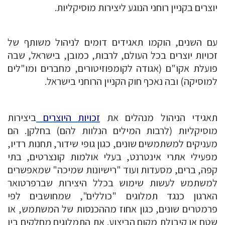
יוצרים בקניין רוחני הנוגע ליצירות מוסיקליות.
עם השנים, הוקמו תאגידים דומים לניהול משותף של
זכויות יוצרים בכל העולם, לרבות, כמובן, בישראל, שבה
פועלת אקו"ם (אגודה לקומפוזיטורים, מחברים ומו"לים
למוסיקה) ובה נאכף חוק הקניין הרוחני בישראל.
תאגידי הניהול מנהלים את
זכויות היוצרים
ביצירות
מוסיקליות (לרבות המילים הנלוות להם) בחלקן. הם
מעניקים למשתמשים שונים, כגון גופי שידור, תחנות רדיו,
מפעילי אתרי אינטרנט, בעלי אולמות קונצרטים, בתי
קפה, ברים, מסעדות ועוד "רישיונות שמיכה" שמאפשרים
למשתמש לעשות שימוש בכלל היצירות שברפרטואר
הארגון כנגד תמלוגים "כוללים", שמחושבים לפי
פרמטרים שונים, כגון אחוז מההכנסות של המשתמש, או
שטח או קיבולת מקום הביצוע. את התמלוגים מחלקים בין