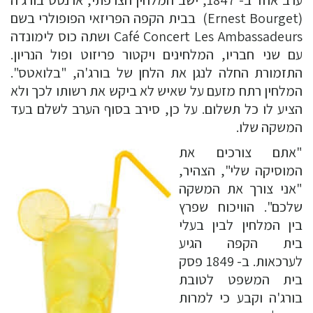
ערב אחד ב- 1847, ישב המלחין הצרפתי, ארנסט בורג'ה
(Ernest Bourget) בבית הקפה הפריזאי הפופולרי בשם
Café Concert Les Ambassadeurs ושתה כוס לימונדה
עם שני חבריו, המלחינים ויקטור פריזוט ופול הנריון.
התזמורת החלה לנגן את הלחן של בורג'ה, "בלואטס".
המלחין רתח מזעם על שאיש לא ביקש את רשותו לכך ולא
הציע לו כל תשלום. על כן, סירב בסוף הערב לשלם בעד
המשקה שלו.
"אתם צורכים את
המוסיקה שלי", הצהיר,
"אני צורך את המשקה
שלכם". הוויכוח שפרץ
בין המלחין לבין בעלי
בית הקפה הגיע
לערכאות. ב- 1849 פסק
בית המשפט לטובת
בורג'ה וקבע כי למרות