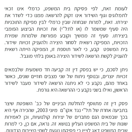
לעומת זאת, לפי פסיקת בית המשפט, כרמלי אינו זכאי
לתמלוגים וגוף השידור אינו זקוק להרשאה ממנו כדי לשדר את
יצירתו. זאת, למרות שבחוזה שבין כרמלי לבין מפיקת התוכניות
היה סעיף שמשמר לו (או לתל"י) את זכויות הביצוע הפומבי
ביצירתו. סעיף זה ממשיך וקובע מפורשת שלמרות שמירת
הזכויות, המפיקה רשאית לסחור היצירה ולהעניק זכויות שידור.
בית המשפט קבע, כי לאור תוספת זו, המפיקה הייתה רשאית
להעניק לקשת הרשאה לשידור היצירה באופן בלתי מוגבל.
ניתן לסכם, כי יש בפסק דין זה קביעה חד משמעית שלבמאים
זכויות יוצרים, ובנוסף ניתוח של שני מצבים חוזיים שונים, כאשר
באחד מהם, נקבע כי לא ניתנה הרשאה לשידור מעבר לשידור
הראשון, ואילו בשני נקבע כי ההרשאה היא גורפת.
פסק דין זה מתווסף להחלטת הביניים של כב' השופטת שיצר
בתביעה אחרת של תל"י נגד אקו"ם מיוני 2003, שהכירה אף היא
בכך שבמאים הנם מחברים של יצירות קולנועיות, וכן לאמירות
שונות של בית המשפט העליון בנושא זה. נראה, אם כן, כי למרות
שבית המשפט דאג לציין כי פסיקתו נוגעת לשתי היצירות הנדונות,