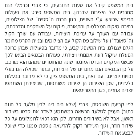
בית המשפט קיבל את טענת התובעים, כי צברי וכרמלי הנם
מחברים של היצירות שבנדון. בית המשפט פירט את פעולות
הבימוי שבוצעו ע"י השניים, כגון הכנת ה"סטים" של הצילומים,
בחירת מיקום המצלמות והתאורה, פיקוח על השחקנים והדרכתם,
עבודה עם העורך על עריכת היצירות, עבודה עם עורך הקול
(ה"סאונד") על שילוב פס הקול עם הצילומים ובניית הסרט מחומר
הגלם שצולם. בית המשפט קבע, כי מדובר בפעולות שבהן כרוכה
הפעלת שיקול דעת אמנותי ויצירתי. פעולות הבמאים הביאו לכך
שבשני המקרים הסרט המוגמר שונה מהחומרים שמהם הוא מורכב.
על כן הבמאים הנם מחברים של היצירות, ובתור שכאלה הם בעלי
זכויות יוצרים. עם זאת, בית המשפט ציין, כי לא מדובר בבעלות
בלעדית, שכן היצירות הן יצירות משותפות, שביצירתן השתתפו
יוצרים אחרים, כגון התסריטאים.
לפי קביעת השופטת, צברי (שלא היה בינו לבין טלעד כל חוזה
כתוב) העניק לטלעד הרשאה במשתמע לשדר את סרטו בשידור
ראשון, אבל לא בשידורים חוזרים. לכן הוא זכאי לתמלוגים על כל
שידור חוזר, וגוף השידור זקוק להרשאה נוספת ממנו כדי שיוכל
לבצע את השידור.