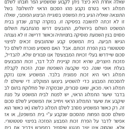
שאלה אחרת היא כיצד ניתן לקבוע שמשמיע הפר חובתו לשלם
תמלוג ראוי בטרם נקבע מהו הסכום הראוי לתשלום? בשל
התוצאה שאליה הגיע בית המשפט בסוגיית הביצוע הפומבי, שאלה
זו לא זכתה לתשובה בפסיקה זו. במקרה קודם, שנדון בבית
המשפט השלום בירושלים, התובעים דרשו מהנתבעת תשלום
מסוים בגין השמעת מוסיקה בחנויותיה וכאשר דרישה זו לא נענתה
הגישו תביעה. בית המשפט קבע שהתובעים זכאים לפיצוי
סטטוטורי בגין הפרת זכותם. אבל האם משמיע מוכרח לשלם כל
סכום שיידרשו בעלי זכויות המבצעים? אנו סבורים שלא. להבדיל,
מזכות היוצרים, שהיא זכות קניינית לכל דבר, זכות המבצעים
בעלת אופי שונה. כפי שקבעה השופטת שבח, הזכות לקבלת
תמלוג ראוי היא זכות ממונית בלבד. המשמיע איננו נזקק
להסכמת המבצע כדי להשמיע ביצועו המוקלט. די שישלם לו
תמלוג ראוי. מכאן, שאנו סבורים, שבמקרה של מחלוקת בתום לב
בדבר שיעור התמלוג הראוי, יש לפנות לבית המשפט על מנת
שיקבע את שיעור התמלוג הראוי ויחייב את המשמיע לשלם סכום
זה. רק כאשר המשמיע מסרב לשלם תמלוג כלשהו (או כאשר הוא
משלם סכום הפחות מהסכום שנקבע ע"י בית המשפט), או אז
אפשר לדבר על הפרת זכות המבצע המזכה בפיצוי סטטוטורי.
אלא, שהחוק אינו יוצר מנגנון שיסמיך במפורש וידריך את בית