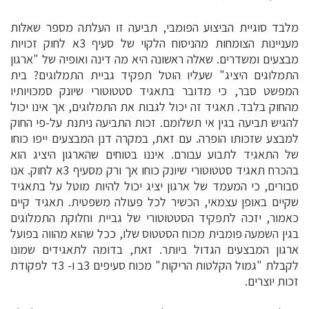
מלבד סוגיית הביצוע הפומבי, תביעה זו העלתה מספר שאלות
מעניינות הצומחות מהניסוח הלקוי של סעיף 3א לחוק זכויות
מבצעים ומשדרים. שאלה ראשונה היא מה דינה ואופיה של "ארגון
התמלוגים היציג" שעליו הוטל תפקיד גביית התמלוגים? בית
המפשט סבר, כי מדובר בתאגיד סטטוטורי שיונק סמכויותיו
מהחוק בלבד. תאגיד זה יכול לגבות את התמלוגים, אך אינו יכול
להגיש תביעה בגין אי תשלומם. זכות התביעה ניתנת על-פי החוק
למבצע שזכותו הופרה. עם זאת, במקרה דנן המבצעים ייפו כוחו
של התאגיד לתבוע עבורם. איננו בטוחים שהארגון היציג הוא
בהכרח תאגיד סטטוטורי שיונק כוחו אך ורק מסעיף 3א לחוק. אנו
סבורים, כי המעמד של ארגון יציג יכול להיות מוטל על בתאגיד
שקיים באופן עצמאי, הכשיר לכל פעולה משפטית. תאגיד קיים
כאמור, יזכה לתפקיד הסטטוטורי של גביית וחלוקת התמלוגים
בגין השמעה פומבית מכוח הסטטוס שלו, ככל שהוא מהווה בפועל
ארגון המבצעים הגדול ביותר. זאת, בדומה לתאגידים שמונו
לקבלת "גמול הקלטות הריקות" מכוח סעיפים 3ב ו- 3ד לפקודת
זכות יוצרים.