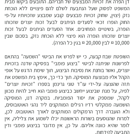
דן הפרה את זכויות המבצעים של חבריהם. התובעים ביקשו מבית
המשפט לפסוק שעל הנתבעת לשלם להם פיצויים ללא הוכחת
נזק (יצוין, שחוק זכויות מבצעים קובע שמבצע שזכויותיו על-פי
החוק הופרו זכאי לסעדים הניתנים לבעל זכות יוצרים שזכותו
הופרה, בשינויים המחויבים. אחד הסעדים הניתנים לבעל זכות
יוצרים שזכותו הופרה הוא פיצוי ללא הוכחת נזק, בסכום שבין
10,000 ¤ לבין 20,000 ¤ בגין כל הפרה).
השופטת שבח קבעה, כי יש לפרש את הביטוי "השמעה" בהתאם
לפרשנות שניתנה לביטוי "ביצוע פומבי" בפסיקה שדנה בזכויות
יוצרים, ואשר בוחנת את נסיבות הביצוע, תוך שימת הדגש על אופי
הקהל אליו מבוצעת המוסיקה. תוך כדי כך, אימץ בית המשפט את
תזה שהוצעה על-ידי עו"ד טוני גרינמן בספרו "זכויות יוצרים"
לפיה, על מנת שביצוע ייחשב כביצוע פומבי הוא חייב להיות מכוון
לקהל, שמספק את יסוד הפומביות. במקרה דנו, המוסיקה
הושמעה ממקלטי רדיו רגילים המותקנים ליד נהגי האוטובוסים,
ולא הועברה דרך הרמקולים המותקנים לאורך האוטובוס. לכן,
למרות שהנוסעים בשורות הראשונות יכלו לשמוע את צליליה, אין
לומר שהיא כוונה אליהם. על כן, אין מדובר בביצוע פומבי ודין
התביעה להידחות.