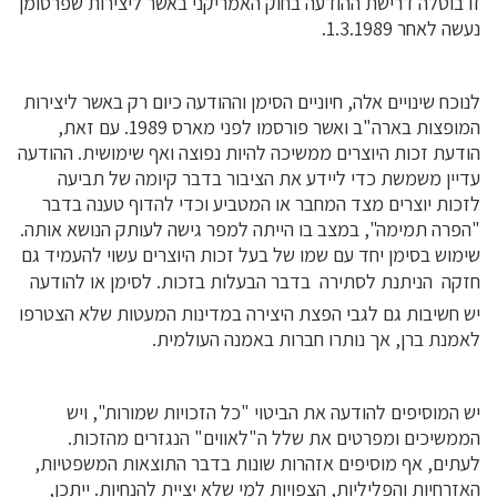
זו בוטלה דרישת ההודעה בחוק האמריקני באשר ליצירות שפרסומן
נעשה לאחר 1.3.1989.
לנוכח שינויים אלה, חיוניים הסימן וההודעה כיום רק באשר ליצירות
המופצות בארה"ב ואשר פורסמו לפני מארס 1989. עם זאת,
הודעת זכות היוצרים ממשיכה להיות נפוצה ואף שימושית. ההודעה
עדיין משמשת כדי ליידע את הציבור בדבר קיומה של תביעה
לזכות יוצרים מצד המחבר או המטביע וכדי להדוף טענה בדבר
"הפרה תמימה", במצב בו הייתה למפר גישה לעותק הנושא אותה.
שימוש בסימן יחד עם שמו של בעל זכות היוצרים עשוי להעמיד גם
חזקה  הניתנת לסתירה  בדבר הבעלות בזכות. לסימן או להודעה
יש חשיבות גם לגבי הפצת היצירה במדינות המעטות שלא הצטרפו
לאמנת ברן, אך נותרו חברות באמנה העולמית.
יש המוסיפים להודעה את הביטוי "כל הזכויות שמורות", ויש
הממשיכים ומפרטים את שלל ה"לאווים" הנגזרים מהזכות.
לעתים, אף מוסיפים אזהרות שונות בדבר התוצאות המשפטיות,
האזרחיות והפליליות, הצפויות למי שלא יציית להנחיות. ייתכן,