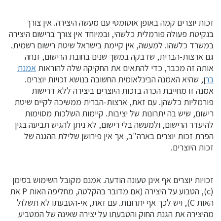
זכות יוצרים קמה באופן אוטומטי עם מעשה היצירה. אין צורך
בנקיטת פעולה פורמלית כלשהי, ובמיוחד אין צורך ברישום היצירה
במשרד כלשהו. למעשה, אין קיימת בישראל שיטת רישום רשמית.
גם ארצות-הברית, שדבקה במשך שנים בחובת הרישום, זנחה
אותה זה מכבר, כדי להתאים את החקיקה שלה להוראות
אמנת
בר
ן
, שהיא האמנה הבינלאומית החשובה בנושא זכויות יוצרים.
אמנה זו מחייבת הכרה בזכות היוצרים ביצירה ללא דרישות
פורמליות כלשהן. עם זאת, ארצות-הברית ממשיכה לקיים שיטת
רישום, שיש בה יתרונות של יציבות. קיימות השלכות מסוימות
להיעדר הרישום, ולמעשה בלי רישום, לא ניתן להגיש תביעה בגין
הפרת זכות יוצרים בארה"ב, אך אין פירושן שלילת ההגנה של
זכות היוצרים.
זכויות יוצרים אף אינן טעונה הודעה. אמנם מקובל השימוש בסימן
(c), הטבוע על היצירה (אם מדובר בהקלטה, מחליפה האות P את
האות C), ויש לכך אף יתרונות. עם זאת, אי-הטבעתו לא תשלול
מהיצירה את הגנת החוק והטבעתו על יצירה שאינה של המטביע