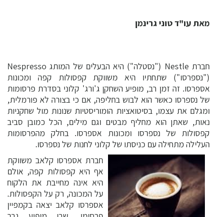
מאת עו"ד טוני גרינמן
חברת Nestle ("נסטלה") היא הבעלים של המותג Nespresso
("נספרסו") שתחתיו היא משווקת קפסולות קפה ומכונות
אספרסו. זה זמן רב, מופיע השחקן ג'ורג' קלוני בסדרת פרסומות
של נספרסו כאשר הוא לבוש בחליפה, אם כי בצורה לא פורמלית,
ומגלם את עצמו, בסיטואציות הומוריסטיות שנונות מול שחקניות
נאות, שאתן הוא מחליף מבטים וגם מילים, הכל כמובן סביב
קפסולות של נספרסו ומכונות אספרסו. בחלק מהפרסומות
העלילה מתחילה עם כניסתו של קלוני לחנות של נספרסו.
חברת אספרסו קלאב משווקת
אף היא קפסולות קפה, אולם
היא אינה מחייבת את הלקוח
על המכונה, רק על הקפסולות.
אספרסו קלאב יצאה בקמפיין
פרסומי, שבו מופיע גבר