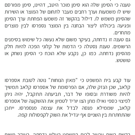
טענה כי הסימן שלה הוא סימן מוכר היטב, דהיינו, סימן מפורסם
שיש לו משמעות וערך רחבים מעבר לתחום של המוצר או השירות
שהסימן משמש לו. דילול בהקשר זה משמעו הפחתת ערך הסימן
ופגיעה ביכולתו ליצור הבחנה בין המוצר נספרסו לבין מוצרים
מתחרים.
גם טענה זו נדחתה, בעיקר משום שלא נעשה כל שימוש בסימנים
הרשומים. טענת נסטלה כי הדמות של קלוני הפכה להיות חלק
מהסימן נדחתה. כמו כן, נקבע שלא הוכח כי הסימן נשחק או
טושטש.
עוד קבע בית המשפט כי "מאזן הנוחות" נוטה לטובת אספרסו
קלאב, שכן הנזק שלה, אם הפרסומת של אספרסו קלאב תמשיך
להיות משודרת ובסופו של דבר, תביעתה תתקבל, יהיה ניתן
לפיצוי כספי ואילו מתן הצו יוריד לטמיון את ההשקעה של אספרסו
קלאב, שממילא מנסה לבדל את עצמה מנספרסו. ייתכן
שהתחתרות בין השניים אף יגדיל את השוק לקפסולות קפה.
בקשת רשות ערעור לבית המשפט העליון נדחתה, בעיקר משום