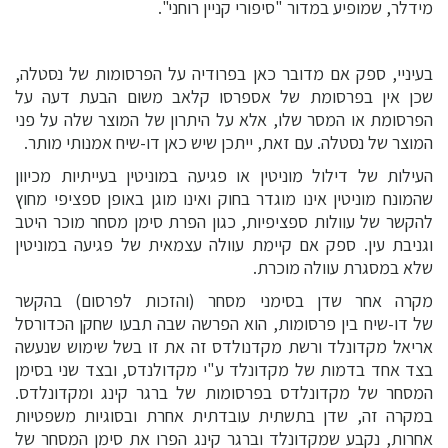
מידלר, שמופיע במדור "סיפורי קניין רוחני".
בעיניי, ספק אם מדובר כאן בפרודיה על הפרסומות של נסטלה,
שכן אין בפרסומת של אספרסו קלאב משום הבעת דעה על
הפרסומת או המסר שלו, אלא על היתרון של המוצר שלה על פני
המוצר של נסטלה. עם זאת, ייתכן שיש כאן דו-שיח אמנותי מותר.
העילות של דילול מוניטין או פגיעה במוניטין בעייתיות מכיוון
שהמונח מוניטין אינו מוגדר בחוק ואינו מוגן באופן ספציפי מחוץ
להקשר של עוולות ספציפיות, כגון הפרת סימן מסחר מוכר היטב
וגניבת עין. ספק אם קיימת עוולה עצמאית של פגיעה במוניטין
שלא במסגרת עוולה מוכרת.
מקרה אחר שדן בסימני מסחר (והזכות לפרסום) בהקשר
של דו-שיח בין פרסומות, הוא הפרשה שבה תבעו שחקן הכדורסל
אריאל מקדונלד ורשת מקדנולדס זה את זו בשל שימוש שנעשה
בצד אחד בדמות של מקדונלד ע"י מקדולנדס, ובצד שני בסימן
המסחר של מקדונלדס בפרסומות של ברגר קינג ומקדונלדס.
במקרה זה, שדן בתשתית עובדתית אחרת ובסוגיות משפטיות
אחרות, נקבע שמקדונלד וברגר קינג הפרו את סימן המסחר של