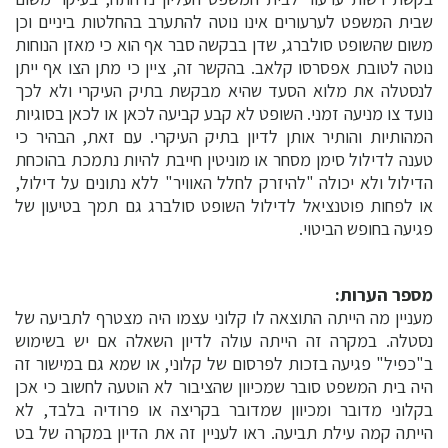
שבית המשפט לערעורים אינו נוטה להתערב בהחלטות ביניים וכן
משום שהשופט סולברג, שדן בבקשה סבר אף הוא כי מאזן הנוחות
נוטה לטובת אפסרסו קלאב. בהקשר זה, ציין כי מתן הצו אף ייתן
לנסטלה את מלוא הסעד שהיא מבקשת בתיק העיקרי ולא לכך
נועד צו מניעה זמני. השופט לא קבע קביעה לכאן או לכאן בסוגיות
המהותיות והותיר אותן לדיון בתיק העיקרי. עם זאת, הבהיר כי
טענה לדילול סימן מסחר או מוניטין חייבת להיות נתמכת בהוכחת
הדילול ולא יכולה "להיזרק לחלל האוויר" ללא נתונים על דילול,
או לפחות פוטנציאל לדילול השופט סולברג גם תמך בטיעון של
פגיעה בחופש הביטוי.
מספר הערות:
מעניין מה הייתה התוצאה לו קלוני עצמו היה מצטרף לתביעה של
נסטלה. במקרה זה הייתה עולה לדיון השאלה אם יש בשימוש
ב"כפיל" פגיעה בזכות לפרסום של קלוני, או שמא גם במישור זה
היה בית המשפט סובר שמכיוון שהציבור לא הוטעה לחשוב כי אכן
בקלוני מדובר ומכיוון שמדובר בקריצה או פרודיה בלבד, לא
הייתה קמה עילת תביעה. ראו לעניין זה את הדיון במקרה של בט