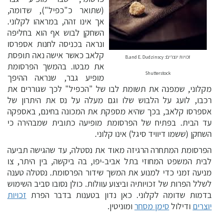
(שתואר כ"כפיל"), שדומה,
אך אינו זהה, במראהו לקלוני.
השחקן לבוש אף הוא בחליפה
ונראה בכניסה לחנות אספרסו
קלאב כאשר אישה נאה תופסת
זכויות יוצרים: B.and E. Dudzinscy
את מבטו. בהמשך הפרסומת
Shutterstock
מופיע גבר, שנראה ההיפך
מקלוני, שמפנה את תשומת לבו של "הכפיל" לכך שגוררים את
רכבו, לועג על הלבוש שלו וגם מעלה על נס את היתרון של
אספרסו קלאב, בכך שהיא מספקת את המכונה בחינם, באספקה
עד הבית. בפתיח של הפרסומת מופיעה כתובית שמבהירה כי
השחקן (ששמו דיוויד סיגל) אינו קלוני.
הפרסומת המתחרה הרגיזה מאוד את נסטלה, עד שהגישה תביעה
לבית המשפט המחוזי בתל אביב-יפו, בה ביקשה, בין היתר, צו
מניעה זמני כדי למנוע את המשך שידור הפרסומת. נסטלה טענה
לשלל הפרות של זכויותיה וביצוע עוולות. כולן נסובו סביב השימוש
בדמות שדומה לקלוני. כאן נדון בטענות בדבר הפרת
זכויות
יוצרים
ודילול
סימן מסחר
ומוניטין.