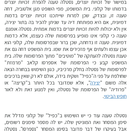
במישור של זכויות יוצרים, נסטלה טענה להפרת זכויות יוצרים
בדמותו של קלוני. בית המשפט, מפי השופט מגן אלטוביה, דחה
טענה זו, ובצדק, שכן למרות שייתכנו זכויות יוצרים בדמות
דמיונית, אם היא מפותחת דיה עד שניתן להכיר בה בתור יצירה,
אין ולא יכולות להיות זכויות יוצרים בדמות אמתית. נסטלה אומנם
טענה כי קלוני אינו מופיע בפרסומות שלה כעצמו, אלא כדמות
דמיונית. טענה זו נדחתה, שכן ברור שבפרסומות שלה, קלוני הוא
אכן עצמו ולעתים אף מזכירים את שמו. בית המשפט דחה גם את
טענת נסטלה להעתקה של "מוטיבים" מתוך הפרסומות שלה. בית
המשפט קבע כי הפרסומת של אספרסו קלאב "מרמזת"
לפרסומות של נסטלה בחלק מרכיביו, כגון השימוש בבחורה הנאה
שחולפת על פני ה"כפיל" ושקית בידה, אולם לא רק שאין ברכיבים
אלה משום "
יצירה
", אלא שמדובר בכל היותר ב"קריצה" או
"פרודיה" של הפרסומת של נסטלה, ואין למנוע זאת ולא לאור
חופש הביטוי
.
נסטלה טענה עוד כי יש השימוש ב"כפיל" של קלוני מדלל את
סימן המסחר ואת המוניטין שלה. יש לה מספר סימנים רשומים,
אבל בעיקרו של דבר מדובר בסימן המסחר "נספרסו". נסטלה