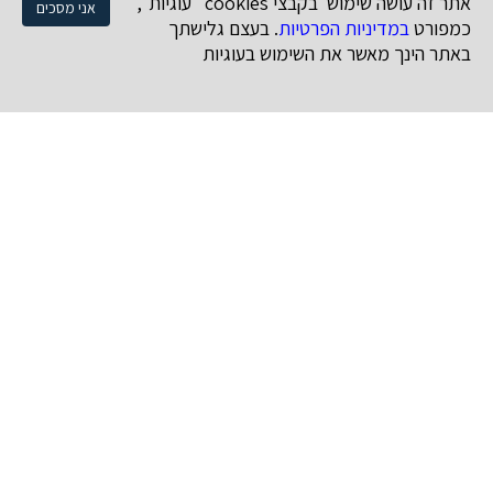
אתר זה עושה שימוש בקבצי cookies "עוגיות",
אני מסכים
כמפורט
במדיניות הפרטיות
. בעצם גלישתך
באתר הינך מאשר את השימוש בעוגיות
נושאים
קניין רוחני
זכויות יוצרים
סימני מסחר
עיצובים
תקשורת ומדיה
דיני אינטרנט
מאמרים
חדשות
מאמרים