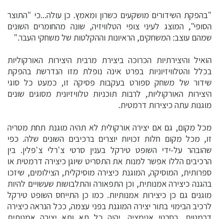
"בהפקת השידורים מושקעים כשרון ומאמץ. כן עולה...כי "התוצר
הסופי", המוצג לעיני צופי הטלוויזיה, שונה מהחומרים השונים
שמהם עוצב: המשחקים, הראיונות וההקלטות של משחקי העבר."
הואיל והיצירתיות הכרוכה ביצירת מרבית היצירות האורקוליות
בכלל והטלוויזיוניות בפרט אינה נופלת מזו הנדרשת בהפקת
שידור של משחק ספורט בעקבות פסיקה זו, כמעט כל סוגי
היצירות האורקוליות, לרבות תוכניות טלוויזיונית מסוגים שונים
מוגנות עתה כיצירות דרמטית.
מכל מקום, גם אם יצירה אורקולית לא תהיה מוגנת תחת מטריה
זו, מכל מקום חלות זכויות יוצרים ברכיבים השונים שלה. כפי
שהובהר על-ידי השופט טירקל בענין סרטי צ'רלי צ'פלין. בין
הרכיבים הללו אפשר למנות את התסריט שיוגן כיצירה דרמטית או
ספרותית, המוסיקה, המוגנת כיצירה מוסיקלית, הצילומים, שיזכו
בהגנה כיצירה אמנותית, וכן התפאורה והתלבושות שעשויים להיות
מוגנים גם כן כיצירות אמנותיות. כמו כן התייחס השופט טירקל
לרכיב הבימוי בתור יצירה המוגנת בפני עצמה, ככל הנראה כיצירה
דרמטית. בסרטי אנימציה, יהיה כל תא ותא יצירה אמנותית