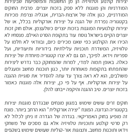
יצירות קולנוע וטלוויזיה הן מן החשובות והמשפיעות שביצירות
המודרניות והן מוגנות ללא ספק בזכות יוצרים. מרבית החוקים
המודרניים, כגון אלה של ארצות-הברית, אנגליה וצרפת מכירות
בקטגוריה נפרדת של הגנה על יצירות אורקוליות בכלל, או של
יצירות קולנועיות המוגנות בזכות יוצרים כשלעצמן. אולם חוק זכות
יוצרים הקיים בישראל נוסח עוד בתקופת הסרט האילם. מנסחיו לא
הכירו את הקולנוע כפי שאנו מכירים כיום, ובוודאי לא חלמו על
טלוויזיה, המשדרת תוכניות עלילתיות בידוריות ותיעודיות, ועל
ספריות וידאו. לפיכך, הם גם לא יצרו קטגוריה מיוחדת של יצירות
כאלה. באופן תמוה למדי, למרות שהמחוקק כבר נדרש ליצירות
שהתפתחו בתקופות מאוחרות יותר, כגון תוכנות מחשב ומעגלים
משולבים, הוא לא ראה צורך עד עתה להסדיר את סוגיית ההגנה
על יצירות אורקוליות. אף על פי כן, יצירות אלה מוגנות כאמור
בזכות יוצרים. טיב ההגנה והיקפה ייבחנו להלן.
חוקים זרים עושים שימוש במגוון מונחים שבגדרם מוגנות יצירות
בקטגוריה הנדונה. המונח "יצירה אורקולית" הוא הרחב ביותר. מונח
זה מופיע בחוק האמריקאי. בגדרה של הגדרה זו ניתן לכלול לא
רק סרטי קולנוע ותוכניות טלוויזיה אלא גם מסכים של משחקי
וידאו ותוכנות מחשב, ותצוגות אור-קוליות שעושים שימוש בשקפים