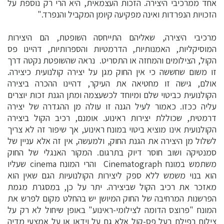
אחד ממרכיבי היצירה. הזכות העצמאית, היא הרי רק נוספת על
הזכויות הנפרדות ואינה מפקיעה קיומן המקביל והנפרד."
מרכיבי היצירה, שאליהם התייחסה השופטת, הם היצירות
המוסיקליות, האמנותיות, הדרמטיות והספרותיות, דהיינו פס
הקול, הצילומים והמחזה או התסריט. נראה שהשופטת נקטה דרך
זו משום שחששה כי אין החוק מגן על יצירה קולנועית כיצירה.
אולם, גישה זו מחטיאה את העיקר, דהיינו ההכרה ביצירה
הקולנועית כביטוי שלם ומיוחד לכשעצמה ומתן הגנת זכות יוצרים
עליה ככזו. כאמור לעיל הגנה זו עולה מן ההגדרה של יצירה
דרמטית, שכוללת יצירות ראינוע. אומנם, רכיב הקול ביצירה
הקולנועית אינו מוציא ביטוי במונח ראינוע, אך שיפור זה לא צריך
לשלול מן היצירה את הגנת החוק, ולמעשה, אין זה אלא עניין של
סמנטיקה ושוב חוסר דיוק בתרגום. המקור האנגלי של החוק
משתמש במונח Cinematograph והרי המונח cinema שעליו
הוא בנוי משמש ללא ספק ליצירות הקולנועיות הגם שאין הוא
מאזכר את רכיב הקול שביצירה. יתר על כן, במסגרת מגמת
הפרשנות המרחיבה של החוק המיושן יש בהחלט מקום לפרש את
המונח "פרוצס הדומה לצילומי-ראינוע" באופן שיחול לא רק על
צילום בפילם בעל פס-קול אלא גם על וידאו או על אמצעי מדיה