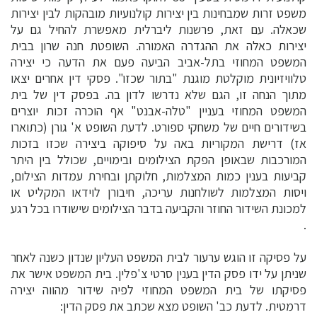
משפט זרות שמבחינות בין יצירות קולנועיות מובהקות לבין יצירות
שכאלה. עם זאת, פרשנות ליברלית מאפשרת להחיל גם על
יצירות כאלה את ההגדרה האמורה. השופטת חנה שרון בבית
המשפט המחוזי בתל-אביב הביעה פעם את הדעה כי יצירה
טלוויזיונית מוקלטת מוגנת "בתור שכזו". פסקי דין אחרים יצאו
מתוך הנחה זו, הגם שלא נדרשו לדון בה. בפסק דין של בית
המשפט המחוזי בעניין "טלה-אבנט" אף הוכרה זכות יוצרים
בשידורים חיים של משחקי ספורט. לדעת השופט א' גורן (כתוארו
אז) דרישת המקוריות באה על סיפוקה ביצירה שכזו בזכות
המורכבות שבאופן הפקת הצילומים ובימויים, שכולל בין היתר
קביעות בענין כמות המצלמות, חלוקתן ובחירת עמדות הצילום,
ויסות המצלמות לשולחנות עריכה, חיבורן לוידאו המקליט או
למכונת השידור החוזר והקביעה בדבר הצילומים שישודרו בכל רגע
.
על פסיקה זו הוגש ערעור לבית המשפט העליון שנדון כשנה לאחר
שניתן על ידו פסק הדין בענין סרטי צ'פלין. בית המשפט אישר את
פסיקתו של בית המשפט המחוזי לפיה שידור מהווה יצירה
דרמטית. לדעת כב' השופט מצא שכתב את פסק הדין: