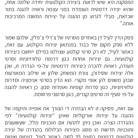
המסקנה היא שיש לראות ביצירה הקולנועית יחידה שלמה אחת,
שהיא יצירה דרמטית העומדת בפני עצמה וראויה להגנה בתור
שכזאת, מבלי לגרוע מן ההגנה על יצירות המשנה המרכיבות
אותה."
פסק הדין לעיל דן באחדים מסרטיו של צ'רלי צ'פלין, שלהם שמור
ללא ספק מקום של כבוד בפנתאון יצירות הקולנוע. עם זאת,
כאמור לעיל, לא רק סרטי קולנוע שצולמו בפילם ייחשבו כיצירות
קולנועיות. גם יצירות אחרות כגון דרמות טלוויזיוניות וסרטי
תעודה, ראויות להכרה כיצירות דרמטיות על-פי הגדרה זו, שכן
אלה יצירות שסידורן, צורת המשחק שלהן או שילוב המאורעות
שבהן משווים להן אופי מקורי. הוא הדין בסרטי אנימציה וסדרות
טלוויזיוניות, כגון סדרות קומיות ואופרות סבון. כן ראויות להגנה
על-פי סעיף זה סרטים קצרים, כגון סרטוני פרסומת.
עם זאת, פסיקה זו לא הבהירה די הצורך את אופייה והיקפה של
ההגנה על יצירות אורקוליות שאינן "יצירות קולנועיות" לפי
ההגדרה הצרה. ואכן ניתן לתהות אם תוכניות מלל, שעשועונים
ותוכניות חדשות הו מסוג היצירות הכלולות בהגדרה של יצירה
קולנועית דרמטית בסעיף 35 לחוק. כאמור לעיל, קיימות שיטות