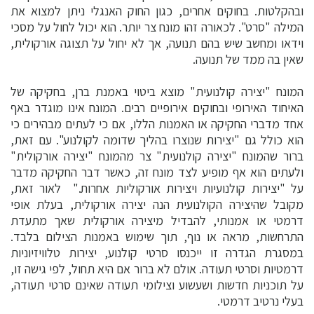
ובהקלטות. בחוקים אחרים, כגון החוק האנגלי ניתן למצוא את
המילה "סרט". לכאורה זהו מונח צר יותר. הוא יכול לחול על מסכי
וידאו ומחשב שיש בהם תנועה, אך לא יחול על תצוגה אורקולית,
שאין בה ממד של תנועה.
המונח "יצירה קולנועית" מוצא ביטוי באמנת ברן, בחקיקה של
האיחוד האירופי ובחוקים אירופיים רבים. המונח אינו מוגדר באף
אחד מדברי החקיקה או האמנות הללו, אם כי לעתים מבהירים כי
הוא כולל גם "יצירות שנוצרו בהליך שדומה לקולנוע". עם זאת,
ברור שהמונח "יצירה קולנועית" צר מהמונח "יצירה אורקולית"
ולעתים הוא אף מופיע לצד מונח זה, כאשר דבר החקיקה מדבר
על "יצירות קולנועיות ויצירות אורקוליות אחרות." לאור זאת,
מקובל שהיצירה הקולנועית הנה יצירה אורקולית, בעלת אופי
דרמטי או אמנותי, להבדיל מיצירה אורקולית שאך מתעדת
התרחשות, מראה או נוף, תוך שימוש באמנות הצילום בלבד.
במסגרת הגדרה זו ייכנסו סרטי קולנוע, יצירות טלוויזיוניות
דרמטיות וסרטי תעודה. אולם לא ברור אם היא תחול, לפי גישה זו,
על תוכניות חדשות ושעשוע וצילומי תעודה שאינם סרטי תעודה,
בעלי נרטיב דרמטי.