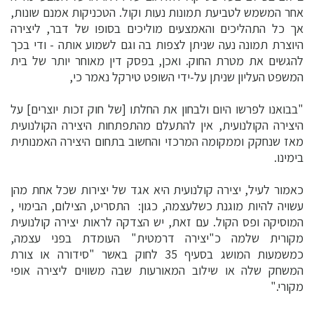
אחר המשמש לטביעת תמונות נעות וקול. הטכניקות אמנם שונות,
אך כל התהליכים והאמצעים מוליכים בסופו של דבר, ליצירה
היוצרת תמונה נעה שניתן לצפות בה וגם לשמוע אותה - ודי בכך
להגשים את מטרת החוק. ואכן, בפסק דין מאוחר יותר של בית
המשפט העליון שניתן על-ידי השופט טירקל נאמר כי,
"בבואנו לפרשו היום ולבחון את החלתו [של חוק זכות יוצרים] על
היצירה הקולנועית, אין להתעלם מהתפתחות היצירה הקולנועית
מאז שנחקק וממקומה המרכזי והחשוב בתחום היצירה האמנותית
בימינו.
כאמור לעיל, יצירה קולנועית היא אגד של יצירות שכל אחת מהן
עשויה להיות מוגנת כשלעצמה, כגון: התסריט, הצילום, הבימוי ,
המוסיקה ופס הקול. עם זאת, יש הצדקה לראות יצירה קולנועית
מקורית שלמה כ"יצירה דרמטית" העומדת בפני עצמה,
כמשמעות המושג בסעיף 35 לחוק באשר "סידורה או צורת
המשחק שלה או שילוב המאורעות שבה משווים ליצירה אופי
מקורי."