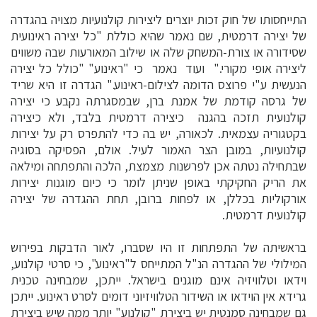
התייחסותו של חוק זכות יוצרים ליצירות קולנועיות מצויה בהגדרה
של יצירה דרמטית, שם נאמר שהיא כוללת "כל יצירה ראינועית
שסידורה או צורת-המשחק שלה או שילוב המאורעות שבה משווים
ליצירה אופי מקורי." ועוד נאמר כי "ראינוע" "כולל כל יצירה
הנעשית ע"י פרוצס הדומה לצילום-ראינוע." הגדרה זו היא שריד
של גרסה קודמת של אמנת ברן, שבמסגרתה נקבע כי יצירה
קולנועית תזכה בהגנה כיצירה דרמטית בלבד, ולא כיצירה
בקטגוריה עצמאית. לכאורה, יש בה כדי להתפרס רק על יצירות
קולנועיות, במובן הצר האמור לעיל. אולם, הפסיקה בסוגיה
שבתחילה נטתה אכן לפרשנות מצמצת, הלכה והתפתחה ומילאה
את הריק החקיקתי באופן שניתן לומר כי כיום מוגנות יצירות
אורקוליות בכללן, או לפחות ברובן, תחת ההגדרה של יצירה
קולנועית דרמטית.
בראשיתה של התפתחות זו היו שסברו, לאור הדבקות בפירוש
המילולי של ההגדרה הנ"ל המתייחס ל"ראינוע", כי סרטי קולנוע,
וידאו וטלוויזיה אינם מוגנים בישראל. ייתכן, שמבחינה טכנית
גרידא אין הוידאו או השידור הטלוויזיוני דומים לסרט ראינוע. ייתכן
גם שמבחינה סמנטית יש ביצירת "קולנוע" יותר ממה שיש ביצירת