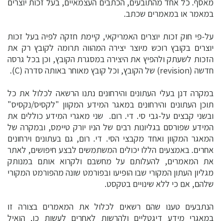
מאסף. כל אחד מהתובעים, הכתבים העצמאיים, בעל זכות יוצרים
במאמר או במאמרים שכתב.
על-פי חוק זכות יוצרים האמריקאי, קיימת חזקה לפיה בעל זכות
יוצרים בקובץ רוכש מיוצר יצירה המהווה תרומה לקובץ רק את
הזכות לשעתק ולהפיץ את היצירה במסגרת הקובץ, וכן בכל גרסה
חדשה (revision) של הקובץ, וכל קובץ מאוחר באותה סדרה (C).
במקרה דנן בעלי העתונים והירחונים נתנו הרשאה לכלול את כל
תוכן העתונים והירחונים במאגר המידע המקוון "לקסיס/נקסיס"
ובשני קבצים על-גבי סי. די. רום. שני מאגרי המידע כוללים את
המידע שפורסם בגליונות רבים של הניו יורק טיימס, ובמקרה של
המאגר המקוון ואחד מקבצי הסי. די. רום, גם בעתונים וירחונים
אחרים. באמצעים הללו יכולים המשתמשים לבצע חיפושים, לאתר
את המאמרים, להעלותם על מחשבם ולקרוא אותם במנותק
מגליון העתון המקורי שבו הופיעו ובפורמט שונה מהפורמט המקורי
שלהם, אם כי ללא שינויים בטקסט.
הנתבעים טענו שהם רשאים לכלול את המאמרים בצורה זו
במאגרי מידע דיגטליים ולהרשות לאחרים לעשות כן, הואיל