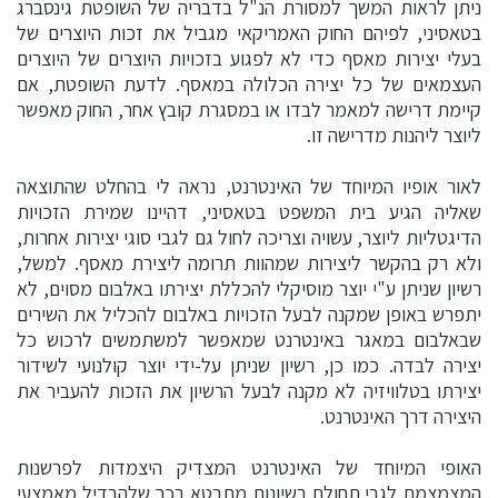
ניתן לראות המשך למסורת הנ"ל בדבריה של השופטת גינסברג
בטאסיני, לפיהם החוק האמריקאי מגביל את זכות היוצרים של
בעלי יצירות מאסף כדי לא לפגוע בזכויות היוצרים של היוצרים
העצמאים של כל יצירה הכלולה במאסף. לדעת השופטת, אם
קיימת דרישה למאמר לבדו או במסגרת קובץ אחר, החוק מאפשר
ליוצר ליהנות מדרישה זו.
לאור אופיו המיוחד של האינטרנט, נראה לי בהחלט שהתוצאה
שאליה הגיע בית המשפט בטאסיני, דהיינו שמירת הזכויות
הדיגטליות ליוצר, עשויה וצריכה לחול גם לגבי סוגי יצירות אחרות,
ולא רק בהקשר ליצירות שמהוות תרומה ליצירת מאסף. למשל,
רשיון שניתן ע"י יוצר מוסיקלי להכללת יצירתו באלבום מסוים, לא
יתפרש באופן שמקנה לבעל הזכויות באלבום להכליל את השירים
שבאלבום במאגר באינטרנט שמאפשר למשתמשים לרכוש כל
יצירה לבדה. כמו כן, רשיון שניתן על-ידי יוצר קולנועי לשידור
יצירתו בטלוויזיה לא מקנה לבעל הרשיון את הזכות להעביר את
היצירה דרך האינטרנט.
האופי המיוחד של האינטרנט המצדיק היצמדות לפרשנות
המצמצמת לגבי תחולת רשיונות מתבטא בכך שלהבדיל מאמצעי