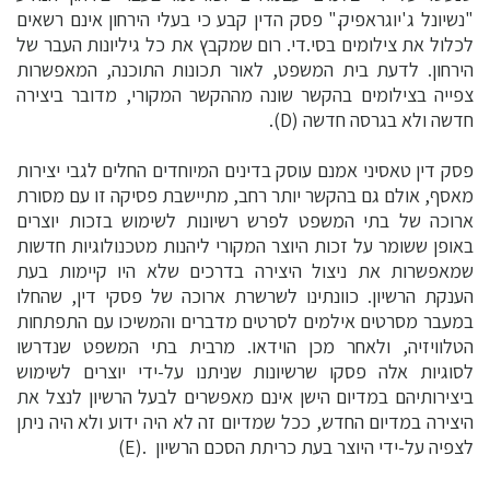
"נשיונל ג'יוגראפיק." פסק הדין קבע כי בעלי הירחון אינם רשאים
לכלול את צילומים בסי.די. רום שמקבץ את כל גיליונות העבר של
הירחון. לדעת בית המשפט, לאור תכונות התוכנה, המאפשרות
צפייה בצילומים בהקשר שונה מההקשר המקורי, מדובר ביצירה
חדשה ולא בגרסה חדשה (D).
פסק דין טאסיני אמנם עוסק בדינים המיוחדים החלים לגבי יצירות
מאסף, אולם גם בהקשר יותר רחב, מתיישבת פסיקה זו עם מסורת
ארוכה של בתי המשפט לפרש רשיונות לשימוש בזכות יוצרים
באופן ששומר על זכות היוצר המקורי ליהנות מטכנולוגיות חדשות
שמאפשרות את ניצול היצירה בדרכים שלא היו קיימות בעת
הענקת הרשיון. כוונתינו לשרשרת ארוכה של פסקי דין, שהחלו
במעבר מסרטים אילמים לסרטים מדברים והמשיכו עם התפתחות
הטלוויזיה, ולאחר מכן הוידאו. מרבית בתי המשפט שנדרשו
לסוגיות אלה פסקו שרשיונות שניתנו על-ידי יוצרים לשימוש
ביצירותיהם במדיום הישן אינם מאפשרים לבעל הרשיון לנצל את
היצירה במדיום החדש, ככל שמדיום זה לא היה ידוע ולא היה ניתן
לצפיה על-ידי היוצר בעת כריתת הסכם הרשיון .(E)