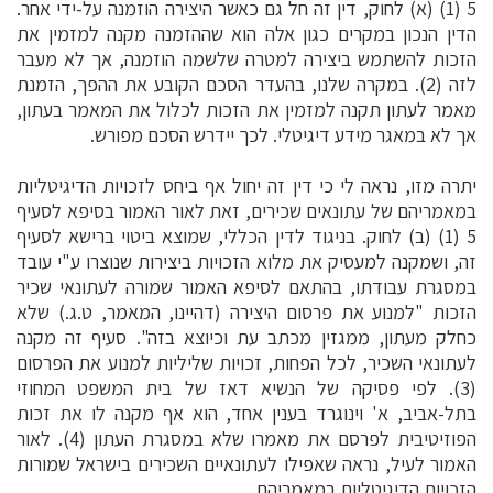
5 (1) (א) לחוק, דין זה חל גם כאשר היצירה הוזמנה על-ידי אחר.
הדין הנכון במקרים כגון אלה הוא שההזמנה מקנה למזמין את
הזכות להשתמש ביצירה למטרה שלשמה הוזמנה, אך לא מעבר
לזה (2). במקרה שלנו, בהעדר הסכם הקובע את ההפך, הזמנת
מאמר לעתון תקנה למזמין את הזכות לכלול את המאמר בעתון,
אך לא במאגר מידע דיגיטלי. לכך יידרש הסכם מפורש.
יתרה מזו, נראה לי כי דין זה יחול אף ביחס לזכויות הדיגיטליות
במאמריהם של עתונאים שכירים, זאת לאור האמור בסיפא לסעיף
5 (1) (ב) לחוק. בניגוד לדין הכללי, שמוצא ביטוי ברישא לסעיף
זה, ושמקנה למעסיק את מלוא הזכויות ביצירות שנוצרו ע"י עובד
במסגרת עבודתו, בהתאם לסיפא האמור שמורה לעתונאי שכיר
הזכות "למנוע את פרסום היצירה (דהיינו, המאמר, ט.ג.) שלא
כחלק מעתון, ממגזין מכתב עת וכיוצא בזה". סעיף זה מקנה
לעתונאי השכיר, לכל הפחות, זכויות שליליות למנוע את הפרסום
(3). לפי פסיקה של הנשיא דאז של בית המשפט המחוזי
בתל-אביב, א' וינוגרד בענין אחד, הוא אף מקנה לו את זכות
הפוזיטיבית לפרסם את מאמרו שלא במסגרת העתון (4). לאור
האמור לעיל, נראה שאפילו לעתונאיים השכירים בישראל שמורות
הזכויות הדיגיטליות במאמריהם.