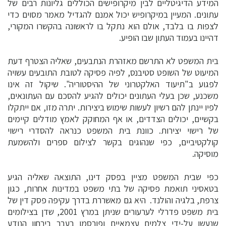
המידע הדיגיטליים לבין מיקרופישים הכוללים גליונות רבים של
עתונים. המעיין במיקרופיש יכול אמנם להגדיל מאמר מסוים כדי
לצפות בו בלבד, אולם הוא נתקל בו לראשונה בהקשרו המקורי,
דהיינו בעמוד העתון שבו הופיע.
בית המשפט לא התרשם מאזהרת הנתבעים, שאליה הצטרף דעת
המיעוט של השופט סטיבנס, לפיה פסיקה לטובת התובעים עשויה
לפגוע ב"תיעוד האלקטרוני של ההיסטוריה". שיקול זה אינו
משכנע, שכן בעלי העתונים יכולים להגיע להסכם עם העתונאים,
לפיו יינתן להם רשיון לעשות שימוש ביצירות. יתרה מזו, אם ייתקלו
בקשיים, יכולים הצדדים, או אף המחוקק לאמץ מודלים קיימים
של רישוי יצירות. כוונת בית המשפט כנראה להסדרי רישוי
קולקטיביים, כפי שנהוגים בקשר לצילום ספרים ולהשמעת
מוסיקה.
כפי שבית המשפט מציין בפסק דינו, התוצאה שאליה הגיע
בטאסיני תואמת פסיקה של בתי משפט במדינות אחרות, כגון
צרפת, בלגיה והולנד. היא גם מאשררת בדרך עקיפה פסק דין של
בית משפט פדרלי לערעורים שניתן במרץ 2001, שדן בצילומים
שנעשו על-ידי צלמים עצמאיים ופורסמו בעבר בירחון הנודע