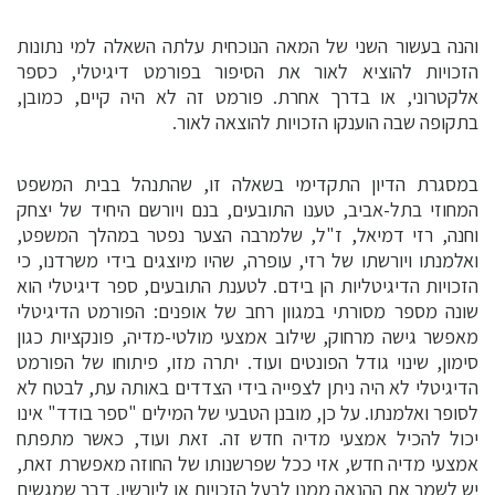
והנה בעשור השני של המאה הנוכחית עלתה השאלה למי נתונות
הזכויות להוציא לאור את הסיפור בפורמט דיגיטלי, כספר
אלקטרוני, או בדרך אחרת. פורמט זה לא היה קיים, כמובן,
בתקופה שבה הוענקו הזכויות להוצאה לאור.
במסגרת הדיון התקדימי בשאלה זו, שהתנהל בבית המשפט
המחוזי בתל-אביב, טענו התובעים, בנם ויורשם היחיד של יצחק
וחנה, רזי דמיאל, ז"ל, שלמרבה הצער נפטר במהלך המשפט,
ואלמנתו ויורשתו של רזי, עופרה, שהיו מיוצגים בידי משרדנו, כי
הזכויות הדיגיטליות הן בידם. לטענת התובעים, ספר דיגיטלי הוא
שונה מספר מסורתי במגוון רחב של אופנים: הפורמט הדיגיטלי
מאפשר גישה מרחוק, שילוב אמצעי מולטי-מדיה, פונקציות כגון
סימון, שינוי גודל הפונטים ועוד. יתרה מזו, פיתוחו של הפורמט
הדיגיטלי לא היה ניתן לצפייה בידי הצדדים באותה עת, לבטח לא
לסופר ואלמנתו. על כן, מובנן הטבעי של המילים "ספר בודד" אינו
יכול להכיל אמצעי מדיה חדש זה. זאת ועוד, כאשר מתפתח
אמצעי מדיה חדש, אזי ככל שפרשנותו של החוזה מאפשרת זאת,
יש לשמר את ההנאה ממנו לבעל הזכויות או ליורשיו, דבר שמגשים