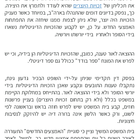
את תכליתן של
זכויות היוצרים
שהיא לעודד ולתמרץ את היצירה.
כך, נפסק בדיונים דומים שהתנהלו בארה"ב, במיוחד כאשר מעניק
הזכויות היה יוצר, שלא ניתן לצפות ממנו שיחזה את התפתחות
האמצעי החדש. על כן, יש לקבוע שהזכויות הדיגיטליות נשארו
בידי הסופר ולאחריו  בידי יורשתו ויורשיה.
ההוצאה לאור טענה, כמובן, שהזכויות הדיגיטליות הן בידיה, וכי יש
לפרש את המונח "ספר בודד" ככולל גם ספר דיגיטלי.
בפסק דין תקדימי שניתן על-ידי השופט הבכיר גדעון גינת,
נתקבלו טענות התובעים ונקבע שאכן הזכויות הדיגיטליות בידי
יורשי הסופר ולא בידי ההוצאה לאור. בהתייחס במחלוקת הקיימת
במשפט בכלל (ולא רק בתחום זכויות היוצרים) בעניין פרשנות
חוזים, קבע בית המשפט שיש לפרש חוזה בראש ובראשונה לפי
לשונו, ורק כאשר הלשון אינה ברורה דיה יש להיזקק לנסיבות
חיצוניות.
בית המשפט המשיך וציין כי סוגיית "האמצעים החדשים" התעוררה
לאורך השנים כל עת שהתפתח אמצעי חדש. כך, למשל, לאחר