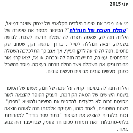
יוני 2015
מי אינו מכיר את סיפור הילדים הקלאסי של יצחק שוויגר דמיאל,
"
שמלת השבת של חנה'לה
"? הסיפור מספר את סיפורה של
הילדה חנה'לה, שאמה תפרה לה שמלה חדשה לשבת. לבושה
בשמלה, יצאה חנה'לה לטייל . בדרך פגשה זקן, שסחב שק
פחמים. חנה'לה סייעה לזקן העייף, אך אגב כך התלכלכה השמלה
מהפחמים. עצובה, התיישבה חנה'לה ובכתה. או אז, יצאו קרני אור
מהירח וניקו את השמלה אשר החלה זורחת בעצמה. מוסר ההשכל
כמובן: מעשים טובים מביאים מעשים טובים.
הילדה חנה'לה בסיפור קרויה על שמה של חנה, אשתו של הסופר.
בשנות השישים של המאה הקודמת, העניק הסופר להוצאה לאור
מסוימת זכות לא בלעדית להדפיס את הסיפור ולהוציא "ספרון".
בשנות השמונים, לאחר מותו, העניקה אלמנתו חנה לאותה הוצאה
זכות בלעדית להוציא את הסיפור "בתור ספר בודד" למהדורות
בלתי-מוגבלות. זאת תמורת סכום חד פעמי, שבדיעבד היה צנוע
מאוד.