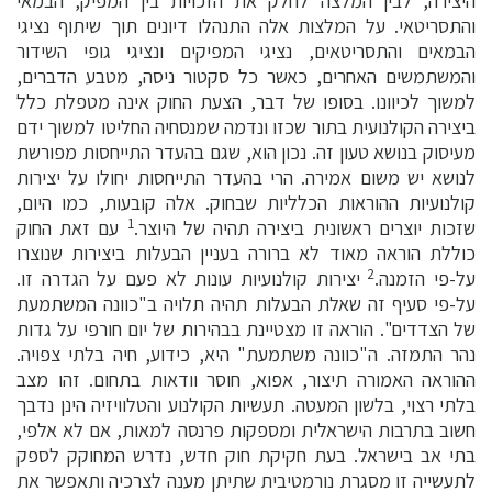
היצירה, לבין המלצה לחלק את הזכויות בין המפיק, הבמאי
והתסריטאי. על המלצות אלה התנהלו דיונים תוך שיתוף נציגי
הבמאים והתסריטאים, נציגי המפיקים ונציגי גופי השידור
והמשתמשים האחרים, כאשר כל סקטור ניסה, מטבע הדברים,
למשוך לכיוונו. בסופו של דבר, הצעת החוק אינה מטפלת כלל
ביצירה הקולנועית בתור שכזו ונדמה שמנסחיה החליטו למשוך ידם
מעיסוק בנושא טעון זה. נכון הוא, שגם בהעדר התייחסות מפורשת
לנושא יש משום אמירה. הרי בהעדר התייחסות יחולו על יצירות
קולנועיות ההוראות הכלליות שבחוק. אלה קובעות, כמו היום,
1
שזכות יוצרים ראשונית ביצירה תהיה של היוצר.
עם זאת החוק
כוללת הוראה מאוד לא ברורה בעניין הבעלות ביצירות שנוצרו
2
על-פי הזמנה.
יצירות קולנועיות עונות לא פעם על הגדרה זו.
על-פי סעיף זה שאלת הבעלות תהיה תלויה ב"כוונה המשתמעת
של הצדדים". הוראה זו מצטיינת בבהירות של יום חורפי על גדות
נהר התמזה. ה"כוונה משתמעת" היא, כידוע, חיה בלתי צפויה.
ההוראה האמורה תיצור, אפוא, חוסר וודאות בתחום. זהו מצב
בלתי רצוי, בלשון המעטה. תעשיות הקולנוע והטלוויזיה הינן נדבך
חשוב בתרבות הישראלית ומספקות פרנסה למאות, אם לא אלפי,
בתי אב בישראל. בעת חקיקת חוק חדש, נדרש המחוקק לספק
לתעשייה זו מסגרת נורמטיבית שתיתן מענה לצרכיה ותאפשר את