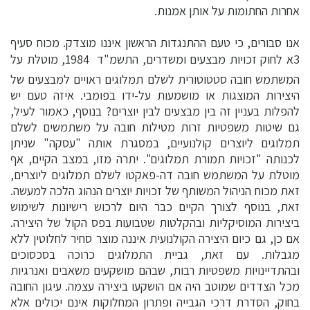
אחרות החתומות על אותן אמנות.
אנו סבורים, כי טעם ההתנגדות הראשון איננו מוצדק. מכוח סעיף
3א לחוק זכויות מבצעים ומשדרים, התשמ"ד  1984, מוטלת על
המשתמש חובה סטטוטורית לשלם תמלוגים ראויים למבצעים של
היצירות המוצגות או מושמעות על-ידו בפומבי. איזה טעם יש
להפלות בעניין זה בין מבצעים לבין יוצרים? בנוסף, כאמור לעיל,
גם שיטות משפטיות זרות מטילות חובה על משתמשים לשלם
תמלוגים ליוצרים קולנועיים, במסגרת אותה "עסקה" שניתן
לכנותה "זכויות תמורת תמלוגים". יתרה מזו, במצב הקיים, אף
מוטלת על המשתמש חובה דה-פאקטו לשלם תמלוגים ליוצרים,
זאת מכוח הניהול המשותף של זכויות יוצרים הנהוג הלכה למעשה.
זאת, בנוסף לצורך הקיים כבר היום לרכוש רישיונות לשימוש
ביצירות המוסיקליות ובהקלטות שטבועות בפס הקול של היצירה.
אם כן, גם כיום היצירה הקולנועית איננה מוצר סחיר לחלוטין ללא
מגבלות. עם זאת, גביית התמלוגים כרוכה בסכסוכים
ובהתדיינויות משפטיות רבות, שבהם מושקעים משאבים ואנרגיות
מכל הצדדים שמוטב היה אם הושקעו ביצירה עצמה. עיגון החובה
בחוק, הסדרת דרכי הגבייה ופתרון המחלוקות אינם יכולים אלא