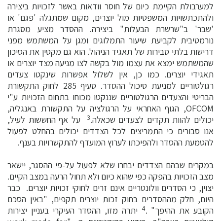
למערבולת הקיימת כיום של חוסר וודאות באשר לזכויות ביצירה
ולהתכתשויות המשפטיות מול יוצרים, מקום שמתגלה 'פגם' או
'שבר' ב"שרשרת הבעלות" ביצירה. ההסדר מציע מסגרת
נורמטיבית לקביעת שיעור התמלוגים ומגן על המשתמש מפני
דרישות בלתי סבירות של תאגיד הניהול. הוא גם מקטין את הסיכון
שהמשתמש ימצא את עצמו מול בקשה לצו מניעה מצד יוצרים או
תאגידי יוצרים. כמו כן, אין לשלול אפשרות שינקטו צעדים
רגולטוריים למניעת סיכול ההסדר. סעיף 285 לחוק התקשורת
הבריטי והצעדים הרגולטוריים שננקטו מכוחו בתחום הזכויות ע"י
OFCOM, הגוף האחראי על הרגולציה על התקשורת באנגליה,
3
יכולים להוות תקדים לצעדים שכאלה.
על אף החששות לעיל,
אנו סבורים כי התמריצים לכל הצדדים יכולים בהחלט לפעול
להטמעת ההסדר ולהפיכתו לערוץ המועדף להתקשרויות בענף.
במקרים שבהם הצדדים יבחרו שלא לפעול על-פי ההסגר, יישאר
מצב הזכויות בהפקה כפי שהוא כיום ולא תחול הרעה במצב הקיים.
יצוין, כי הסדרים וולונטריים אינם זרים לחוקי זכויות יוצרים. כבר
היום, חלק מההסדרים בחוק זכות יוצרים תקפים, "באין הסכם
4
הקובע את ההיפך" .
יתרה מזו, ההסדר העיקרי בעניין יצירות