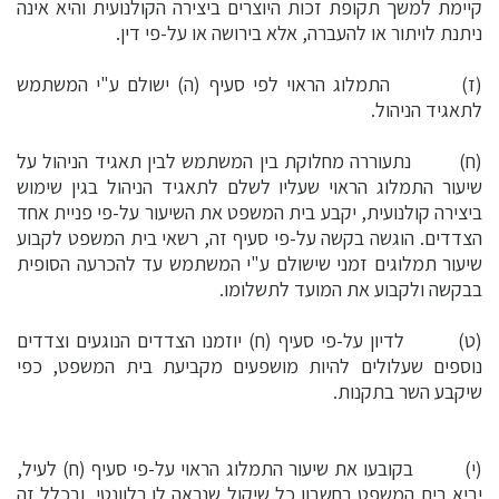
קיימת למשך תקופת זכות היוצרים ביצירה הקולנועית והיא אינה
ניתנת לויתור או להעברה, אלא בירושה או על-פי דין.
(ז) התמלוג הראוי לפי סעיף (ה) ישולם ע"י המשתמש
לתאגיד הניהול.
(ח) נתעוררה מחלוקת בין המשתמש לבין תאגיד הניהול על
שיעור התמלוג הראוי שעליו לשלם לתאגיד הניהול בגין שימוש
ביצירה קולנועית, יקבע בית המשפט את השיעור על-פי פניית אחד
הצדדים. הוגשה בקשה על-פי סעיף זה, רשאי בית המשפט לקבוע
שיעור תמלוגים זמני שישולם ע"י המשתמש עד להכרעה הסופית
בבקשה ולקבוע את המועד לתשלומו.
(ט) לדיון על-פי סעיף (ח) יוזמנו הצדדים הנוגעים וצדדים
נוספים שעלולים להיות מושפעים מקביעת בית המשפט, כפי
שיקבע השר בתקנות.
(י) בקובעו את שיעור התמלוג הראוי על-פי סעיף (ח) לעיל,
יביא בית המשפט בחשבון כל שיקול שנראה לו רלוונטי, ובכלל זה