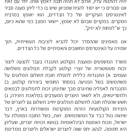
יהיה להתנות עליו, אולם לא תהיה חובה לאמץ אותו. יחד עם זאת
אנו סבורים כי יש יסוד להניח שמכיוון שיש בו כדי ליתן מענה סביר
לאינטרסים העיקריים של כל הצדדים, הוא יאומץ במרבית
המקרים. במקרים שבהם לא יאומץ, יישאר המצב כפי שהוא כיום,
כך ש"לפחות לא יזיק".
אנו מאמינים שההסדר יכול להביא ליציבות תעשייתית, תוך
שמירה על האינטרסים החשובים והאמיתיים של כל הצדדים.
משרד המשפטים ומועצת הקולנוע התנגדו בעבר להצעה ליצור
זכות סטטוטורית של יוצרי קולנוע לקבלת תמלוגים משלושה
טעמים: א) התנגדות כללית להטלת חובת תשלום תמלוגים על
משתמשים בשל הפגיעה במסחר החופשי ביצירות קולנוע; ב)
התנגדות לאפליה שתיגרם מכך שתינתן זכות לתמלוגים לבמאים
ולתסריטאים, ולא לשאר היוצרים המעורבים במלאכת היצירה; ג)
חשש שהטלת חובה לתשלום תמלוגים יחייב תשלום גם ליוצרים של
היצירות הקולנועיות הזרות המוקרנות ומשודרות בארץ, דבר
שיהווה נטל כבד על המשתמשים. זאת, בשל החובה המוטלת על
ישראל, מכוח האמנות הבינלאומיות בנושא זכויות יוצרים, שעליהן
היא חתומה, לנהוג יחס שווה ליוצרים ישראלים וליוצרים ממדינות