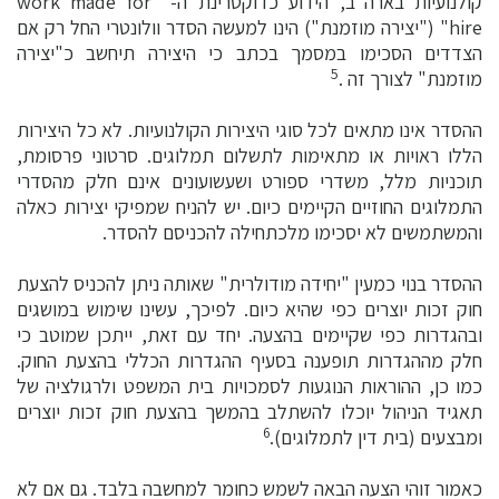
קולנועיות בארה"ב, הידוע כדוקטרינת ה- "work made for
hire" ("יצירה מוזמנת") הינו למעשה הסדר וולונטרי החל רק אם
הצדדים הסכימו במסמך בכתב כי היצירה תיחשב כ"יצירה
5
מוזמנת" לצורך זה .
ההסדר אינו מתאים לכל סוגי היצירות הקולנועיות. לא כל היצירות
הללו ראויות או מתאימות לתשלום תמלוגים. סרטוני פרסומת,
תוכניות מלל, משדרי ספורט ושעשועונים אינם חלק מהסדרי
התמלוגים החוזיים הקיימים כיום. יש להניח שמפיקי יצירות כאלה
והמשתמשים לא יסכימו מלכתחילה להכניסם להסדר.
ההסדר בנוי כמעין "יחידה מודולרית" שאותה ניתן להכניס להצעת
חוק זכות יוצרים כפי שהיא כיום. לפיכך, עשינו שימוש במושגים
ובהגדרות כפי שקיימים בהצעה. יחד עם זאת, ייתכן שמוטב כי
חלק מההגדרות תופענה בסעיף ההגדרות הכללי בהצעת החוק.
כמו כן, ההוראות הנוגעות לסמכויות בית המשפט ולרגולציה של
תאגיד הניהול יוכלו להשתלב בהמשך בהצעת חוק זכות יוצרים
6
ומבצעים (בית דין לתמלוגים).
כאמור זוהי הצעה הבאה לשמש כחומר למחשבה בלבד. גם אם לא