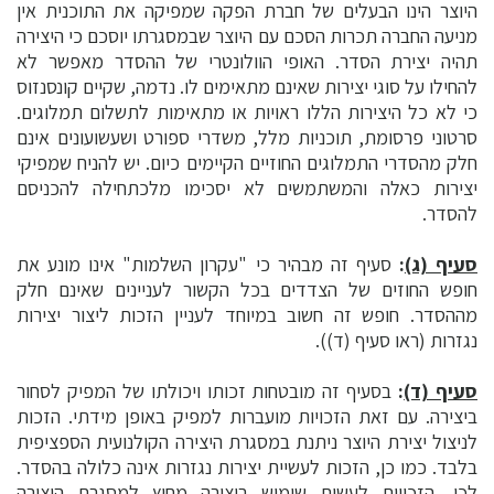
היוצר הינו הבעלים של חברת הפקה שמפיקה את התוכנית אין
מניעה החברה תכרות הסכם עם היוצר שבמסגרתו יוסכם כי היצירה
תהיה יצירת הסדר. האופי הוולונטרי של ההסדר מאפשר לא
להחילו על סוגי יצירות שאינם מתאימים לו. נדמה, שקיים קונסנזוס
כי לא כל היצירות הללו ראויות או מתאימות לתשלום תמלוגים.
סרטוני פרסומת, תוכניות מלל, משדרי ספורט ושעשועונים אינם
חלק מהסדרי התמלוגים החוזיים הקיימים כיום. יש להניח שמפיקי
יצירות כאלה והמשתמשים לא יסכימו מלכתחילה להכניסם
להסדר.
סעיף (ג)
:
סעיף זה מבהיר כי "עקרון השלמות" אינו מונע את
חופש החוזים של הצדדים בכל הקשור לעניינים שאינם חלק
מההסדר. חופש זה חשוב במיוחד לעניין הזכות ליצור יצירות
נגזרות (ראו סעיף (ד)).
סעיף (ד)
:
בסעיף זה מובטחות זכותו ויכולתו של המפיק לסחור
ביצירה. עם זאת הזכויות מועברות למפיק באופן מידתי. הזכות
לניצול יצירת היוצר ניתנת במסגרת היצירה הקולנועית הספציפית
בלבד. כמו כן, הזכות לעשיית יצירות נגזרות אינה כלולה בהסדר.
לכן, הזכויות לעשות שימוש ביצירה מחוץ למסגרת היצירה