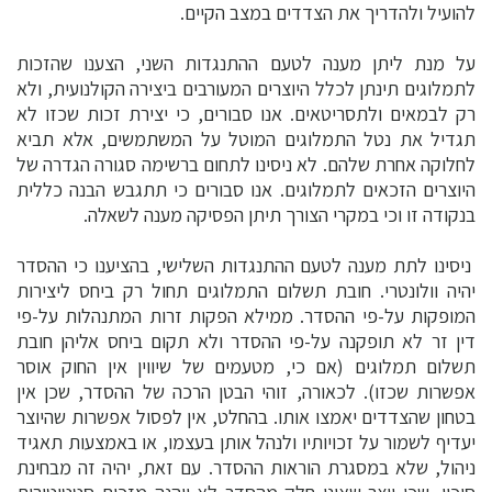
להועיל ולהדריך את הצדדים במצב הקיים.
על מנת ליתן מענה לטעם ההתנגדות השני, הצענו שהזכות
לתמלוגים תינתן לכלל היוצרים המעורבים ביצירה הקולנועית, ולא
רק לבמאים ולתסריטאים. אנו סבורים, כי יצירת זכות שכזו לא
תגדיל את נטל התמלוגים המוטל על המשתמשים, אלא תביא
לחלוקה אחרת שלהם. לא ניסינו לתחום ברשימה סגורה הגדרה של
היוצרים הזכאים לתמלוגים. אנו סבורים כי תתגבש הבנה כללית
בנקודה זו וכי במקרי הצורך תיתן הפסיקה מענה לשאלה.
ניסינו לתת מענה לטעם ההתנגדות השלישי, בהציענו כי ההסדר
יהיה וולונטרי. חובת תשלום התמלוגים תחול רק ביחס ליצירות
המופקות על-פי ההסדר. ממילא הפקות זרות המתנהלות על-פי
דין זר לא תופקנה על-פי ההסדר ולא תקום ביחס אליהן חובת
תשלום תמלוגים (אם כי, מטעמים של שיווין אין החוק אוסר
אפשרות שכזו). לכאורה, זוהי הבטן הרכה של ההסדר, שכן אין
בטחון שהצדדים יאמצו אותו. בהחלט, אין לפסול אפשרות שהיוצר
יעדיף לשמור על זכויותיו ולנהל אותן בעצמו, או באמצעות תאגיד
ניהול, שלא במסגרת הוראות ההסדר. עם זאת, יהיה זה מבחינת