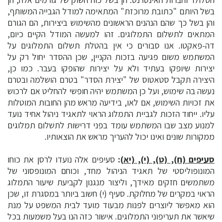
בשל היותם "כתובת מרוכזת" המתאימה למודל הגבייה המשותף,
והן בשל כך שהם הנהנים הראשונים מהשימוש ביצירות, הם הגורם
המתאים לתשלום התמלוגים. זהו למעשה המודל הקיים כיום,
דה-פאקטו. אנו סבורים כי אין בהטלת תשלום התמלוגים על
המשתמש משום פגיעה בזכות הקניין, שכן ההסדר יחול רק על
יצירות שיופקו בעתיד ולא על יצירות שהופקו בעבר. כמו כן,
היצירה תקבל סטאטוס של "יצירת הסדר" בטרם הושלמה ובטרם
נעשה בה שימוש, ועל כן המשתמש יהיה חופשי להחליט אם לרכוש
את זכויות השימוש, אם לאו, בידיעה מראש מהן החובות המוטלות
עליו. ייחוד הזכות לגביית התמלוג הראוי לתאגיד ניהול אחיד נועד
למנוע מצב שבו המשתמש עומד בפני דרישות לתשלום תמלוגים
ממקורות שונים ואינו יכול להעריך מראש את הוצאותיו.
סעיפים (ח), (ט), (י), (יא
):
סעיפים אלה נועדו לרסן את כוחו
המונופוליסטי של תאגיד הניהול מחד, וכוחם המונופסוני של
משתמשים חזקים מאידך, וליצור מנגנון לקביעת שיעור התמלוג
הראוי במקרים של מחלוקת. סעיף (י) חשוב ביותר במסגרת זו, שכן
הוא מאפשר ליוצרים לפנות מבעוד מועד לבית המשפט על מנת
שיאשר את תעריפוני התמלוגים. אישור כזה הנו בעל משמעות בכל