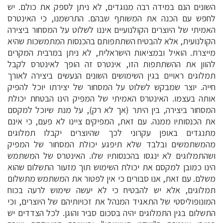
השונים הנם במידה רבה מנוגדים, לא ניתן לספק את כולם. יש
לחפש עם הכנה את המשותף שבהם. התרשמנו, כי האינטרס
האמיתי של היוצרים הקולנועיים איננו לשלוט על המסחור ביצירה
הקולנועית, אלא להבטיח השתתפותם בהכנסות המתמשכות שהיא
מייצרת. הואיל ובמציאות הישראלית, לא ניתן במרבית המקרים
להוון את ההשתתפות הזו, אינטרס זה הופך לאינטרס לקבל
תמלוגים ראויים בגין השימושים השונים הנעשים ביצירה לאורך
חייה. יוצר שמבקש לשלוט על המסחור של יצירתו יוכל להפיק
אותה בעצמו. האינטרס האמיתי של המפיק הינו הבטחת יכולת
המסחור ביצירה, בין היתר (אך לא רק), על מנת שיוכל למקסם
את הכנסותיו ממנה. עם זאת, המפיקים ציינו לא פעם, כי אינם
מתנגדים באופן עקרוני לכך שהיוצרים יקבלו תמלוגים
מהמשתמשים ובלבד שלא תיפגע יכולת המסחור של המפיק
ושהתמלוגים לא ינגסו בהכנסותיו שלו. האינטרס של המשתמש
הינו כמובן למקסם את יכולת השימוש תוך מזעור התשלום שהוא
משלם. עם זאת, אנו סבורים כי אין לפטור את המשתמש מתשלום
תמלוגים, אלא יש להבטיח כי לא יעשה שימוש לרעה בכוח
המונופוליסטי של התאגיד המנהל את זכויותיהם של היוצרים, וכי
התשלום בגין התמלוגים יהיה בסכום סביר והוגן. לכל הצדדים יש