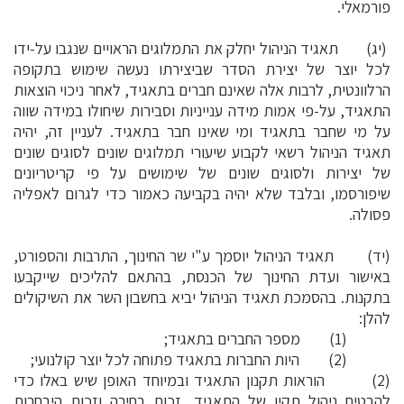
פורמאלי.
(יג) תאגיד הניהול יחלק את התמלוגים הראויים שנגבו על-ידו
לכל יוצר של יצירת הסדר שביצירתו נעשה שימוש בתקופה
הרלוונטית, לרבות אלה שאינם חברים בתאגיד, לאחר ניכוי הוצאות
התאגיד, על-פי אמות מידה ענייניות וסבירות שיחולו במידה שווה
על מי שחבר בתאגיד ומי שאינו חבר בתאגיד. לעניין זה, יהיה
תאגיד הניהול רשאי לקבוע שיעורי תמלוגים שונים לסוגים שונים
של יצירות ולסוגים שונים של שימושים על פי קריטריונים
שיפורסמו, ובלבד שלא יהיה בקביעה כאמור כדי לגרום לאפליה
פסולה.
(יד) תאגיד הניהול יוסמך ע"י שר החינוך, התרבות והספורט,
באישור ועדת החינוך של הכנסת, בהתאם להליכים שייקבעו
בתקנות. בהסמכת תאגיד הניהול יביא בחשבון השר את השיקולים
להלן:
(1) מספר החברים בתאגיד;
(2) היות החברות בתאגיד פתוחה לכל יוצר קולנועי;
(2) הוראות תקנון התאגיד ובמיוחד האופן שיש באלו כדי
להבטיח ניהול תקין של התאגיד, זכות בחירה וזכות היבחרות