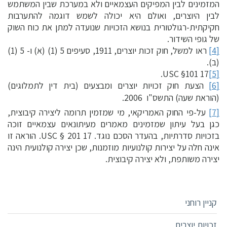
המזמינים לבין המפיקים העצמאיים ולא במערכת שבין המשתמש
לבין היוצרים, ואולם היא יכולה לשמש דוגמה להתערבות
חקיקתית-רגולטורית בנושא הזכויות שנועדה למתן את כוח השוק
של גופי השידור.
[4]
ראו למשל, חוק זכות יוצרים, 1911, סעיפים 5 (1) (א) ו- 5 (1)
(ב).
17 USC §101.
[5]
[6]
הצעת חוק זכויות יוצרים ומבצעים (בית דין לתמלוגים)
(הוראת שעה) התשס"ו  2006.
[7]
על-פי החוק האמריקאי, מי שמזמין תרומה ליצירה קיבוצית,
כגן בעל עיתון שמזמינים מאמרים מעיתונאים עצמאיים זוכה
בזכויות סדרתיות, בהעדר הסכם נוגד. 17 USC § 201. הוראה זו
אינה חלה על יצירות קולנועיות מוזמנות, שכן יצירה קולנועית הינה
יצירה משותפת, ולא יצירה קיבוצית.
קניין רוחני
זכויות יוצרים