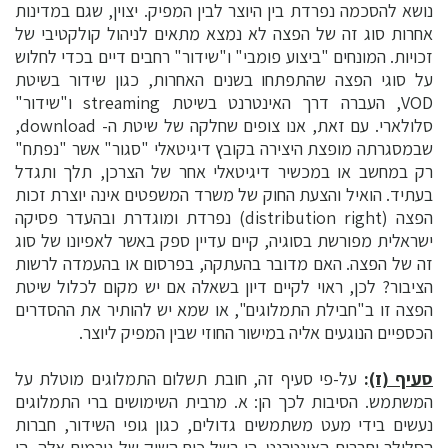
נושא להסכמה נפרדת בין היוצר לבין המפיק. יצוין, שגם במדינות
אחרות סוג זה של הפצה לא נמצא מתאים לניהול קולקטיבי של
זכויות. המונחים "ביצוע פומבי" ו"שידור" רחבים דיים בכדי לחלוש
על סוגי הפצה שהתפתחו בשנים האחרות, כגון שידור בשיטת
VOD, העברה דרך האינטרנט בשיטת streaming ו"שידור"
סלולארי. עם זאת, אנו צופים שחלקה של שיטת ה- download,
שבמסגרתה מופצת היצירה בקובץ דיגיטאלי "סגור" אשר "נפתח"
רק במחשב או במכשיר דיגיטאלי אחר של הצרכן, תלך ותגדל
בעתיד. הואיל והצעת החוק של משרד המשפטים אינה יוצרת זכות
הפצה (distribution right) נפרדת ומוגדרת ובהעדר פסיקה
ישראלית מפורשת בסוגיה, קיים עדיין ספק באשר לאפיונו של סוג
זה של הפצה. האם מדובר בהעתקה, בפרסום או בהעמדה לרשות
הציבור? לכן, ראוי לקיים דיון בשאלה אם יש מקום לכלול שיטת
הפצה זו ב"חבילת התמלוגים", או שמא יש להותיר את ההסדרים
הכספיים הנוגעים אליה במישור החוזי שבין המפיק ליוצר.
סעיף (ז)
:
על-פי סעיף זה, חובת תשלום התמלוגים מוטלת על
המשתמש. הסיבות לכך הן: א. מרבית השימושים ברי התמלוגים
נעשים בידי מעט משתמשים גדולים, כגון גופי השידור, חברות
הסלולר וחברות האינטרנט. הן בשל כוח השוק של גורמים אלה, הן