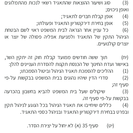
(3) סוג ושיעור ההוצאות שהתאגיד רשאי לנכות מהתמלוגים
ואופן ניכוים;
(4) אופן קבלת חברים לתאגיד;
(5) אופן בחירת דירקטוריון התאגיד ופעולתו;
(6) כל עניין אחר הנראה לבית המשפט ראוי לשם הבטחת
הניהול התקין של התאגיד ולמניעת אפליה פסולה של יוצר או
יוצרים קולנועיים.
(יח) תוך ששה חודשים ממועד קבלת חוק זה יתקין השר,
באישור ועדת החינוך של הכנסת תקנות להסדרת העניינים להלן:
(1) ההליכים להסמכת תאגיד הניהול וביטול הסמכתו;
(2) סדרי הדין שיהיו נהוגים בבית המשפט בבקשות על-פי
סעיף זה;
(3) שיקולים שעל בית המשפט להביא בחשבון בהכרעה
בבקשות על-פי סעיף זה.
(4) כללים שיחייבו את תאגיד הניהול בכל הנוגע לניהול תקין
ובפרט בבחירת דירקטוריון התאגיד ובניהול כספי התאגיד.
(יט) סעיף 35 (א) לא יחול על יצירת הסדר.