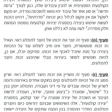
הקולנועית הספציפית או להכין עיבודים שלה, כגון לצורך "גרסה
חדשה" או סוג אחר של עיבוד יהיו נושא להסכמה נפרדת. יש מקום
לשקול אם אין מקום לכלול כאן זכויות "סדרתיות", דהיינו הזכות
לעשות שימוש ביצירה במסגרת יצירות קולנועיות נוספות המהוות
7
חלק מסדרה.
לעת עתה לא כללנו אותן.
סעיף (ה)
:
סעיף זה יוצר את זכותו של היוצר לתמלוג ראוי. הואיל
וזו זכות סטטוטורית, היוצר אינו חייב לשלוט עוד על הזכויות
ביצירה על מנת שיוכל לאכוף את זכותו. מפיקים יוכלו, אם כן,
להיות חופשיים לסחור ביצירות מבלי שתיפגע זכות היוצר
לתמלוגים.
סעיף (ו)
:
סעיף זה משריין את זכות היוצר לתמלוג ראוי. שריון
מסוג זה של זכויות לתמלוגים קיים בחוקים אחדים באירופה ודומה
לשריון של זכויות עובדים על-פי דיני העבודה. התמלוג יינתן בגין
כל "שימוש", שמוגדר כ"ביצוע פומבי, שידור, העמדה לרשות
הציבור או השכרה של יצירה שנוצרה ע"י יוצר קולנוע, במסגרת
"יצירה קולנועית". אלה השימושים שבגינם דורשים כיום היוצרים
תמלוגים. הסדרי התמורה בגין הפצת עותקים של היצירה יישארו