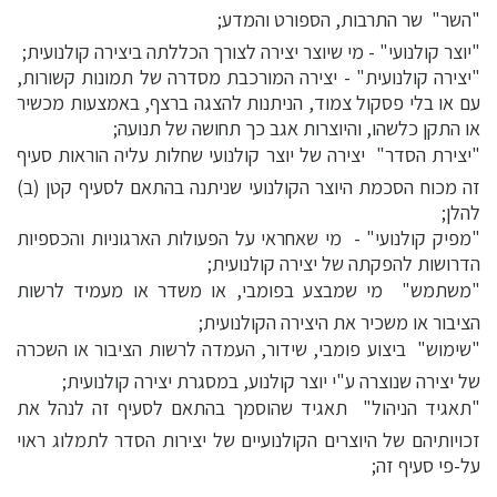
"השר"  שר התרבות, הספורט והמדע;
"יוצר קולנועי" - מי שיוצר יצירה לצורך הכללתה ביצירה קולנועית;
"יצירה קולנועית" - יצירה המורכבת מסדרה של תמונות קשורות,
עם או בלי פסקול צמוד, הניתנות להצגה ברצף, באמצעות מכשיר
או התקן כלשהו, והיוצרות אגב כך תחושה של תנועה;
"יצירת הסדר"  יצירה של יוצר קולנועי שחלות עליה הוראות סעיף
זה מכוח הסכמת היוצר הקולנועי שניתנה בהתאם לסעיף קטן (ב)
להלן;
"מפיק קולנועי" - מי שאחראי על הפעולות הארגוניות והכספיות
הדרושות להפקתה של יצירה קולנועית;
"משתמש"  מי שמבצע בפומבי, או משדר או מעמיד לרשות
הציבור או משכיר את היצירה הקולנועית;
"שימוש"  ביצוע פומבי, שידור, העמדה לרשות הציבור או השכרה
של יצירה שנוצרה ע"י יוצר קולנוע, במסגרת יצירה קולנועית;
"תאגיד הניהול"  תאגיד שהוסמך בהתאם לסעיף זה לנהל את
זכויותיהם של היוצרים הקולנועיים של יצירות הסדר לתמלוג ראוי
על-פי סעיף זה;