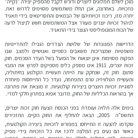
מוכן לשלם תמלוגים ליוצרים ודורש לקבל מהמפיק יצירה "נקייה"
מזכויות. באחרונה, אכן החלו משתמשים מסוימים לדרוש זאת.
יתרה מזו, ריכוז זכויותיהם של הבמאים והתסריטאים בידי תאגיד
לניהול זכויות יוצרים מעורר אצל המשתמשים חשש לניצול לרעה
של הכוח המונופוליסטי הנוצר בידי התאגיד.
הדרישות המנוגדות של שלושת הצדדים הובילו להתדיינויות
משפטיות שמצריכות משאבים כספיים ואנושיים ולמצב שבו
הפקות מסוימות אינן יוצאות אל הפועל בשל העדר הסכמים. חוק
זכות יוצרים, 1911 אינו מספק כלים מספיקים לפרוץ את המבוי
סתום. חוק זה, שנחקק עת הייתה תעשיית הקולנוע בחיתוליה,
ותעשיית הטלוויזיה טרם התפתחה, נעדר כל התייחסות מיוחדת
לסוגיית זכויות היוצרים ביצירות קולנועיות. זו מוצאת את פתרונה
אך בהוראות הכלליות של החוק. מדובר אפוא בפתרון חלקי למדי.
בימים אלה תלויה ועומדת בפני הכנסת הצעת חוק זכות יוצרים,
התשס"ה  2005, הבאה להחליף את החוק הקיים. התזכירים
שקדמו להצעה זו התייחסו במפורש לזכויות ביצירה הקולנועית,
כאשר הם נעים בין המלצה לרכז את כל הזכויות בידי מפיק