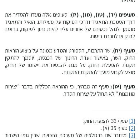
מפלים.
סעיפים (יד), (טו), (טז), (יז)
:
סעיפים אלה נועדו להסדיר את
דרך הסמכת התאגיד ודרכי הפיקוח על פעילותו. הואיל והתאגיד
מוסמך לנהל נכסיהם של אחרים עליו להיות נתון לפיקוח, בדומה
לבנק או לחברת ביטוח.
סעיף (יח)
: שר התרבות, הספורט והמדע ממונה על ביצוע הוראות
החוק. השר, באישור ועדת החינוך של הכנסת, יוסמך להתקין
תקנות להפעלת החוק. על מנת להבטיח את יישומו של החוק,
מוצע לקבוע מועד להתקנת התקנות.
סעיף (יט)
:
סעיף זה מבהיר, כי ההוראה הכללית בדבר "יצירות
מוזמנות" לא תחול על יצירות הסדר.
[1]
סעיף 33 להצעת החוק.
[2]
סעיף 35 (א).
[3]
מדובר שם ברגולציה של מערכת הזכויות שבין גופי הישדור