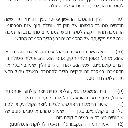
למוסדות התאגיד, ומניעת אפליה פסולה.
(טו) הליך ההסמכה הראשון על-פי סעיף זה יחל תוך ששה
חודשים ממועד פרסומו של חוק זה ויושלם תוך שנה מפרסומו.
ההסמכה תהיה תקפה למשך חמש שנים מיום מתן כתב ההסמכה.
שנה לפני פקיעתה של ההסמכה יתבצע הליך הסמכה מחדש.
(טז) ראה השר כי תאגיד הניהול אינו ממלא את תפקידו, או
שהוא מנוהל באופן בלתי תקין, או כי הוא נוהג אפליה פסולה בין
יוצרים קולנועיים, רשאי הוא, לאחר שיקיים הליך שימוע, לבטל את
ההסמכה ובמקרה זה יתקיים הליך להסמכת תאגיד ניהול חדש
תוך שלושה חודשים.
(יז) בית המשפט רשאי, על-פי פניית יוצר קולנועי או תאגיד
הניהול, ליתן לתאגיד הוראה בכל אחד מהעניינים להלן:
(1) שיעור התמלוג הראוי שיש לשלם ליוצר הקולנועי, או לסוג
של יוצרים קולנועיים, בגין שימוש מסוים או סוגים שונים של
שימושים ביצירה או ביצירות קולנועיות;
(2) אמות המידה שנקבעו ע"י התאגיד לחלוקת התמלוגים;