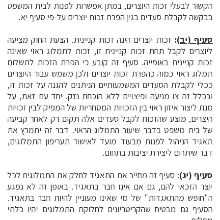
הקשור לבעלי זכות היוצרים, במתן אפשרות לפנות לבית המשפט
בבקשה לקבלת סעדים בגין הפרת זכות יוצרים על-פי סעיף יא.
סעיף (יב)
:
זכות יוצרים הינה זכות קניינית. הצעת החוק מציעה
ליוצרים לקבל תחת זכות קניינית זו, זכות לתמלוג ראוי שאינה
זכות קניינית באופייה. סעיף זה קובע כי הפרת הזכות לתשלום
תמלוג ראוי כמוה כהפרת זכות יוצרים ולכן משמש עבור היוצרים
ככלי לקבלת הסעדים המשמעותיים הניתנים להגנה על זכות זו,
ובכלל זה צו מניעה ופיצויים ללא הוכחת נזק. יחד עם זאת, על
מנת ליצור איזון ראוי בין הזכויות המסחריות של המפיק לבין זכויות
היצרים, מוצע שהזכות לקבל סעדים אלה תקום רק לאחר קביעה
של בית משפט בדבר שיעור התמלוג הראוי. דבר זה יתמרץ את
תאגיד הניהול לפנות מבעוד מועד לאישור תעריפון התמלוגים,
דבר שיתרום ליצירת יציבות בתחום.
סעיף (יג)
: סעיף זה מחייב את התאגיד לחלק את התמלוגים לכל
יוצר הזכאי להם, גם אם אינו חבר בתאגיד. באופן זה לא נפגע
ה"חופש מהתאגדות" של מי שאינו מעוניין להיות חבר בתאגיד.
הסעיף גם מבטיח שהקריטריונים לחלוקת התמלוגים יהיו בלתי