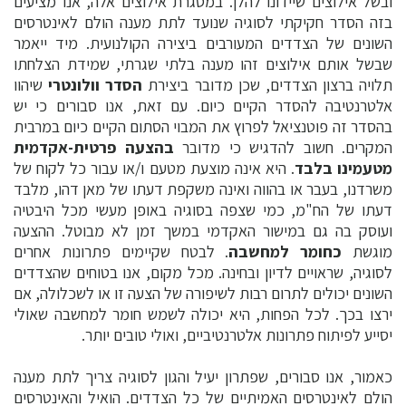
ובשל אילוצים שיידונו להלן. במסגרת אילוצים אלה, אנו מציעים
בזה הסדר חקיקתי לסוגיה שנועד לתת מענה הולם לאינטרסים
השונים של הצדדים המעורבים ביצירה הקולנועית. מיד ייאמר
שבשל אותם אילוצים זהו מענה בלתי שגרתי, שמידת הצלחתו
תלויה ברצון הצדדים, שכן מדובר ביצירת
הסדר וולונטרי
שיהוו
אלטרנטיבה להסדר הקיים כיום. עם זאת, אנו סבורים כי יש
בהסדר זה פוטנציאל לפרוץ את המבוי הסתום הקיים כיום במרבית
המקרים. חשוב להדגיש כי מדובר
בהצעה פרטית-אקדמית
מטעמינו בלבד
. היא אינה מוצעת מטעם ו/או עבור כל לקוח של
משרדנו, בעבר או בהווה ואינה משקפת דעתו של מאן דהו, מלבד
דעתו של הח"מ, כמי שצפה בסוגיה באופן מעשי מכל היבטיה
ועוסק בה גם במישור האקדמי במשך זמן לא מבוטל. ההצעה
מוגשת
כחומר למחשבה
. לבטח שקיימים פתרונות אחרים
לסוגיה, שראויים לדיון ובחינה. מכל מקום, אנו בטוחים שהצדדים
השונים יכולים לתרום רבות לשיפורה של הצעה זו או לשכלולה, אם
ירצו בכך. לכל הפחות, היא יכולה לשמש חומר למחשבה שאולי
יסייע לפיתוח פתרונות אלטרנטיביים, ואולי טובים יותר.
כאמור, אנו סבורים, שפתרון יעיל והגון לסוגיה צריך לתת מענה
הולם לאינטרסים האמיתיים של כל הצדדים. הואיל והאינטרסים