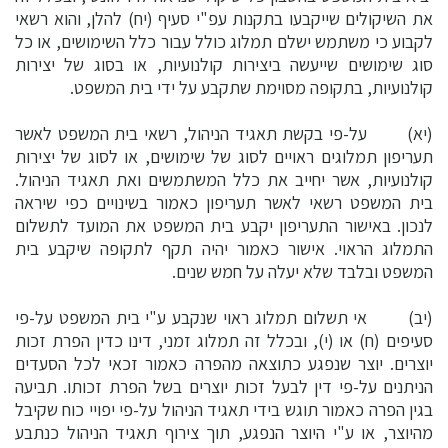
את השיקולים שייקבעו בתקנות עפ"י סעיף (יח) להלן, והוא רשאי
לקבוע כי משתמש ישלם תמלוג כולל עבור כלל השימושים, או כל
סוג שימושים שייעשה ביצירות קולנועיות, או בסוג של יצירות
קולנועיות, בתקופה מסוימת שתקבע על ידי בית המשפט.
(יא) על-פי בקשת תאגיד הניהול, רשאי בית המשפט לאשר
תעריפון תמלוגים ראויים לסוג של שימושים, או לסוג של יצירות
קולנועיות, אשר יחייב את כלל המשתמשים ואת תאגיד הניהול.
בית המשפט רשאי לאשר תעריפון כאמור בשינויים כפי שיראה
לנכון. באישור התעריפון יקבע בית המשפט את המועד לתשלום
התמלוג הראוי. אישור כאמור יהיה תקף לתקופה שיקבע בית
המשפט ובלבד שלא יעלה על חמש שנים.
(יב) אי תשלום תמלוג ראוי שנקבע ע"י בית המשפט על-פי
סעיפים (ח) או (י), ובכלל זה תמלוג זמני, דינו כדין הפרת זכות
יוצרים. יוצר שנפגע כתוצאה מהפרה כאמור זכאי לכל הסעדים
הניתנים על-פי דין לבעל זכות יוצרים בשל הפרת זכותו. תביעה
בגין הפרה כאמור תוגש בידי תאגיד הניהול על-פי יפויי כוח שקיבל
מהיוצר, או ע"י היוצר הנפגע, תוך צירוף תאגיד הניהול כנתבע