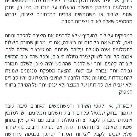
סיכון, שכן יוצר שאינו חלק מהסדר לא ייהנה מזכות סטטוטורית
לתמלוגים במנותק משאלת הבעלות על הזכויות. כמו כן, ייתכן
שגופי שידור או משתמשים אחרים המזמינים יצירות, ידרשו
מהמפיק שאלה לא יהיו יצירות הסדר.
המפיקים עלולים להעדיף שלא להכניס את היצירה להסדר ותחת
זאת, לרכוש את כל הזכויות ביצירה, אם כי, מכיוון שחובת תשלום
התמלוגים אינה מוטלת עליהם פוחתת המוטיבציה שלהם לכך.
אמנם קל יותר לשווק יצירה נטולת חיובים, וככל שהחיובים הנלווים
ליצירה קטנים יותר יש להניח שהרוכש יהיה מוכן לשלם תמורה
גבוהה יותר עבורה. עם זאת, ההצעה מספקת מנגנונים שנועדו
להתמודדות בסוגיות אלה ולהבטיח שחיובי התמלוגים יהיו סבירים
ולא יגבילו את סחירותו של המוצר ולא ינגסו יתר על המידה ברווחי
המפיק
לכאורה, אין לגופי השידור והמשתמשים האחרים סיבה טובה
לתמוך בחוק שמטיל עליהם חובת תשלום תמלוגים. יש למזמין
אינטרס מובהק לקבל יצירה נטולת חיובים. עם זאת, אין בטחון
שיצירה שאיננה יצירת הסדר תהיה אכן נטולת חיובים. גוף שידור
שלא יסכים לקבל "יצירות הסדר" יסתכן בכניסה מחודשת