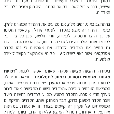
כמובן אינטרס ב"שקט תעשייתי" ובאווירה המעודדת יצירה
ועשייה, דבר שיכול לשכון, רק אם הפתרון יהיה הוגן וסביר כלפי כל
הצדדים.
בהתחשב באינטרסים אלה, אנו מציעים את ההסדר המפורט להלן.
כאמור, הסדר זה מוצע כהסדר וולונטרי שיחול רק כאשר הסכימו
על כך היוצר והמפיק. לכאורה, זוהי חולשה, שכן כל צד יוכל
לטרפד אותו. אולם זה יכול גם להיות כוחו, שכן ההסכמה הנדרשת
גם תחייב את הצדדים לכבדו. אנו מאמינים כי זהו הסדר
אטרקטיבי אשר ראוי לשיקול ע"י כל מי שמתקשר בקשר ליצירה
קולנועית.
ביסודה, ההצעה מציעה עסקה, שאותה אפשר לכנות "
זכויות
מסחור ושימוש תמורת זכויות לתמלוגים
". תוצאה זו יכולה
לנבוע כמובן מחוזה פרטי או ממערך של חוזים פרטיים. אולם,
המציאות הנוכחית מוכיחה שהצדדים השונים מתקשים מאוד ליצור
מערך חוזי מוסכם. ההסדר המוצע מסייע לצדדים בהשגת היעד
ויוצר הסדר המעוגן בחוק, דבר המחזק אותו. הסדרים חקיקתיים
המושתתים על עקרון זה קיימים בצורה זו או אחרת במדינות
אירופאיות אחדות. המודל המוצע על-ידנו קרוב ביותר למודל