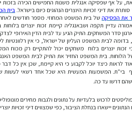
את, על אף שפסיקה אנגלית משנות החמישים הכירה בזכות יו
סותרת את דיני זכויות היוצרים הנהוגים כיום בישראל.
בית ה
שר את הפסיקה
של בית המשפט המחוזי. מספר חודשים לאחר 
רה עדיין תקפה ושבאנגליה קיימת זכות יוצרים בלוחות ב
ון סדר המשחקים. התיק הגיע עד לבית הדין האירופי לצדק
בדומה לבית המשפט העליון של ישראל, כי אין רלוונטיות לש
 זכות יוצרים בלוח משחקים יכול להתקיים רק מכוח המקו
של הלוחות. בית המשפט החזיר את התיק לבית המשפט האנגל
ד לראות כיצד יוכל לקבוע כי היא קיימת, שכן אין כל דבר מ
"ף  בי"ת. המשמעות המעשית היא שכל אחד רשאי לעשות ש
שהם דרשו עד כה.
ליסטים לרכוש בלעדיות על נתונים ולגבות מחירים מונופוליס
נתונים יישארו בנחלת הציבור, כפי שמצווים דיני זכויות יוצרים