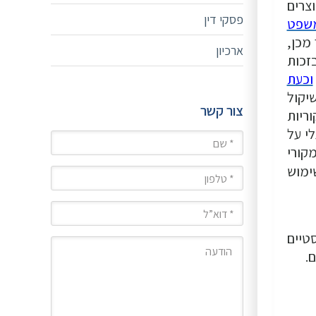
צרים
פסקי דין
משפט
מכן,
ארכיון
זכות
וכעת
יקול
צור קשר
ריות
י על
שם
קורי
ימוש
טלפון
מייל
טיים
הודעה
.