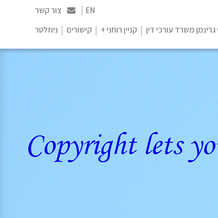
EN
צור קשר
 גרינמן משרד עורכי דין
קניין רוחני +
קישורים
ניוזלטר