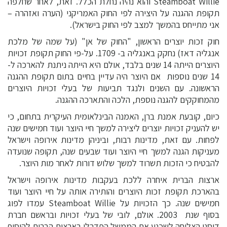
Steamboat Willie
והוא נהיה נחלת הכלל. זאת, לאחר שחלפה
תקופת ההגנה על היצירה לפי החוק האמריקני (הערה ואזהרה –
אני מתייחס בהמשך למצב לפי החוק בישראל).
חוק זכות יוצרים הראשון, "החוק של אן" (על שמה של מלכת
אנגליה דאז) נחקק באנגליה ב- 1709. על-פי החוק תקופת זכויות
היוצרים הייתה 14 שנים בלבד, אולם היא הייתה ניתנת להארכה ל-
14 שנים נוספות אם היוצר היה עדיין בחיים בתום תקופת ההגנה
הראשונה. עם השנים ולנגד תביעות של בעלי זכויות היוצרים
מהמחוקקים להגנה נוספת, הלכה והתארכה ההגנה.
כיום, קובעת אמנת ברן, האמנה הבינלאומית העיקרית בתחום, כי
יש להעניק זכויות יוצרים ליצירה למשך חיי היוצר ועוד חמישים שנה
לפחות. עם זאת, מדינות רבות, וביניהן מדינות אירופה וישראל
מעניקות הגנה למשך חיי היוצר ועוד שבעים שנה, תקופה שנועדה
להבטיח כי הזכות תשרוד למשך שלוש דורות לאחר מות היוצר.
ארצות הברית איחרה ללכת בעקבות מדינות אירופה וישראל
בהארכת תקופת זכות היוצרים והותירה אותה על חיי היוצר ועוד
חמישים שנה. כך הזכויות על
Steamboat Willie
עמדו לפוג
בסוף שנת 2003. אולם, לובי של בעלי זכויות ובראשם חברת
דיסני הצליחה לשכנע את הממשל הפדרלי בארצות הברית להוסיף