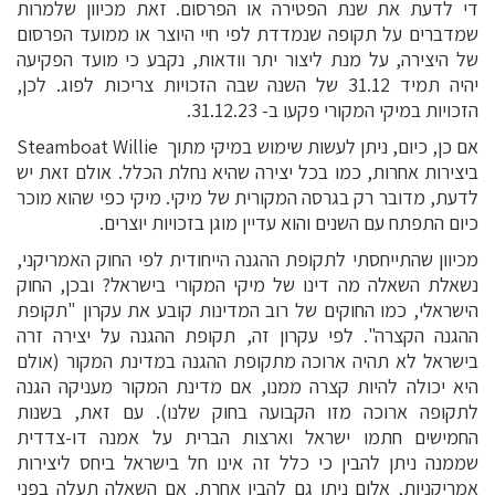
די לדעת את שנת הפטירה או הפרסום. זאת מכיוון שלמרות
שמדברים על תקופה שנמדדת לפי חיי היוצר או ממועד הפרסום
של היצירה, על מנת ליצור יתר וודאות, נקבע כי מועד הפקיעה
יהיה תמיד 31.12 של השנה שבה הזכויות צריכות לפוג. לכן,
הזכויות במיקי המקורי פקעו ב- 31.12.23.
אם כן, כיום, ניתן לעשות שימוש במיקי מתוך
Steamboat Willie
ביצירות אחרות, כמו בכל יצירה שהיא נחלת הכלל. אולם זאת יש
לדעת, מדובר רק בגרסה המקורית של מיקי. מיקי כפי שהוא מוכר
כיום התפתח עם השנים והוא עדיין מוגן בזכויות יוצרים.
מכיוון שהתייחסתי לתקופת ההגנה הייחודית לפי החוק האמריקני,
נשאלת השאלה מה דינו של מיקי המקורי בישראל? ובכן, החוק
הישראלי, כמו החוקים של רוב המדינות קובע את עקרון "תקופת
ההגנה הקצרה". לפי עקרון זה, תקופת ההגנה על יצירה זרה
בישראל לא תהיה ארוכה מתקופת ההגנה במדינת המקור (אולם
היא יכולה להיות קצרה ממנו, אם מדינת המקור מעניקה הגנה
לתקופה ארוכה מזו הקבועה בחוק שלנו). עם זאת, בשנות
החמישים חתמו ישראל וארצות הברית על אמנה דו-צדדית
שממנה ניתן להבין כי כלל זה אינו חל בישראל ביחס ליצירות
אמריקניות, אלום ניתן גם להבין אחרת. אם השאלה תעלה בפני