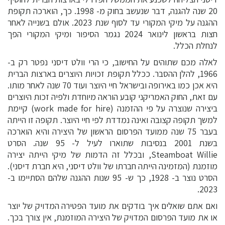
20 שנה להגנה, דבר שנעשב בחוק מ- 1998. כך, הוארכה תקופת
ההגנה על מיקי המקורי עד לסוף שנת 2023. אולם בשנייה לאחר
חצות בראשון לינואר 2024 נגמר הסיפור ומיקי המקורי הפך
לנחלת הכלל.
לאלה מכם שתוהים על החישוב, כי הרי וולט דיסני נפטר רק ב-
1966, להלן ההסבר. ככלל תקופת זכויות היוצרים בארצות הברית
היא אכן כמו באירופה ובישראל חיי היוצר ועוד 70 שנה לאחר מותו.
עם זאת, החוק האמריקני קובע הוראה מיוחדת ולפיה זכות היוצרים
ביצירה שנוצרה על פי ההזמנה (
work made for hire
) קיימת
למשך תקופה קצובה ואינה נמדדת לפי חיי היוצר. תקופה זו הייתה
בעבר 75 שנה ממועד הפרסום הראשון של היצירה והיא הוארכה
בשנת 2001 בנסיבות שתוארו לעיל ל- 95 שנה. הסרט
Steamboat Willie
, ובכלל זה הדמות של מיקי הייתה יצירה
מוזמנת (המזמינה הייתה חברתו של וולט דיסני, היא חברת דיסני).
הסרט נוצר ב- 1928, כך ש- 95 שנות ההגנה שלהם הסתיימו ב-
2023.
ואם אתם שואלים איך בודקים את מועד הפטירה המדויק של יוצר
או את מועד הפרסום המדויק של היצירה המוזמנת, אין צורך בכך.