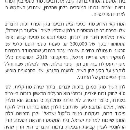
בית המשפט המחוזי בחיפה קיבל את תביעת מתי כספי בגין הפרת
זכויות יוצרים וזכותו המוסרית בלחן שהלחין, שנתבע השתמש בו
לצרכיו הפוליטיים.
המוזיקאי הידוע מתי כספי הגיש תביעה בגין הפרת זכות היוצרים
שלו והפרת זכותו המוסרית בלחן שהלחין לשיר "אליעזר בן יהודה",
שאת מילותיו חיבר ירון לונדון. כספי תבע צו מניעה קבוע ופיצוי
סטטוטורי בסך של 300,000 ₪. טענות כספי הופנו כלפי שני
סרטוני תעמולת בחירות שנוצרו עבור הנתבע שהתמודד בבחירות
לתפקיד ראש עיריית אריאל, באוקטובר 2018. הסרטונים כללו
מסרי תעמולת בחירות, תוך שינוי מילות השיר למילות שבח והלל
לנתבע על רקע לחן השיר. לטענת התובע, שני הסרטונים הופיעו
בדף הפייסבוק של הנתבע.
לחן השיר מוגן כמובן בזכות יוצרים, בתור יצירה מוזיקלית, לפי
ס'4 לחוק זכות יוצרים, וכספי הוא הבעלים הראשון בזכות היוצרים
ביצירתו, כיוצר היצירה. לא הייתה מחלוקת כי התובע הוא מלחין
השיר, אולם הנתבע טען שהתובע הלחין אותו בהיותו חייל להקת
פיקוד דרום, בעקבות פנייה מ"קול ישראל" ולכן הזכויות בלחן
המוגן שייכות למדינת ישראל. בית המשפט דחה את הטענה. הדין
הרלוונטי לעניין קביעת הבעלות בזכות היוצרים הוא הדין שהיה