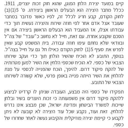
קיים במועד יצירת הלחן המוגן, שהוא חוק זכות יוצרים, 1911.
ככלל מחבר היצירה הוא הבעלים הראשון ביצירתו. ס' 5(1)(ב)
לחוק הקודם, קבע חריג לכלל זה, לפיו כאשר מדובר במחבר
שעובד אצל אדם אחר לפי חוזה שירות והיצירה נעשית תוך כדי
עבודתו אצלו, אז המעביד הוא הבעלים הראשון ביצירה אם אין
הסכם שקובע אחרת. עם זאת, חייל לא נחשב כ"עובד" של צה"ל
ובוודאי שלא נחתם עימו חוזה עבודה. בית המשפט קבע שאין
לפרש את סעיף 5(1) לחוק הקודם כאילו חל גם על חייל בצה"ל.
בנוסף, התובע לא הוכיח שהשיר הולחן תוך כדי ועקב שירותו
הצבאי של כספי. לא הוכיח שכספי הלחין את השיר למען מטרותיה
של להקת פיקוד דרום. להיפך, הוכח שהפנייה לכספי על מנת
להלחין את השיר הייתה פנייה באופן פרטי, שלא קשורה לשירותו
הצבאי של התובע.
תפקידו של כספי היה מבצע, העובדה שניתן לו קרדיט לביצוע
ללהקת פיקוד דרום אין משמעותה כי זכות היוצרים בשיר ובלחן
שייכות למשרד הביטחון ומדינת ישראל, שכן מבצע אינו נדרש
להלחין. זאת ועוד, נקבע שכל עוד היצירה לא קובעה לא ניתן
לקבוע כי קיימת יצירה מוזיקלית והקיבוע נעשה לאחר שחרורו של
כספי.