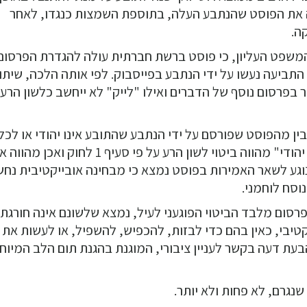
ה את הפוסט שהנתבע העלה, בתוספת השמצות כנגדו, לאחר
ה.
פט העליון, כי פוסט ברשת חברתית עולה להגדרת הפרסום 
שא התביעה נעשו על ידי הנתבע בפייסבוק. לפי אותה הלכה, שיתו
 בפרסום נוסף של הדברים ואילו "לייק" לא ייחשב כלשון הרע
ן מהפוסט שפורסם על ידי הנתבע שהתובע אינו יהודי או לכל
הפחות שיהדותו מוטלת בספק, נקבע שהביטוי "חצי יהודי" מהווה ביטוי לשון הרע על פי סעיף 
נוגע לשאר האמירות בפוסט נמצא כי מבחינה אובייקטיבית נח
וסח לוחמני.
סום מלבד הביטוי הפוגעני לעיל, נמצא שלשונם אינה חורגת
טיבי, כאין בהם כדי לבזות, להכפיש, להשפיל, או לעשות את
בעת דעה בקשר לעניין ציבורי, המוגנת בהגנת תום הלב המיוח
 שנגרם, לא פחות ולא יותר.