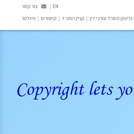
EN
צור קשר
 גרינמן משרד עורכי דין
קניין רוחני +
קישורים
ניוזלטר