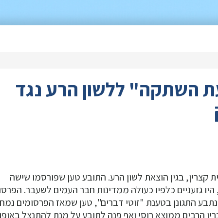
ת השתקה" ללשון הרע נגד
קצרין, בגין הוצאת לשון הרע. התובע טען שפורסמו שישה
היו גזעניים כלפיו כעולה ממדינות חבר העמים לשעבר. הפרסו
תבע התגונן בטענת "זוטי דברים", טען שמאז הפרסומים נמחק
יו הרבים ממוצא רוסי ואף פנה לתובע על מנת להתנצל באופן