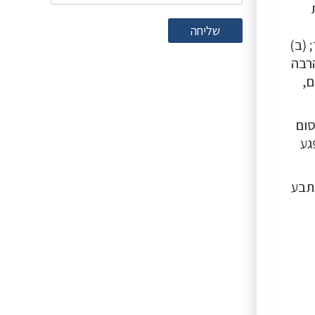
שליחה
 (ב)
300,00 ₪) היה גבוה בהרבה
ם,
סום
גע
תבע