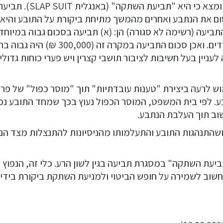
ומצא כי היא "תביעת השתקה" (באנגלית
SLAP SUIT
). תביעת
ום את הנתבע ואחרים מהמשך מתיחת ביקורת על התובע והיא
יעה (רשימה לא סגורה) הן: (א) תביעה בסכום גבוה במיוחד;
בקשר עם עניין ציבור; (ג) פערי כוחות גדולים בין הצדדים. ואכן סכום התביעה במקרה זה (0
עניין בעל חשיבות לציבור תושבי קצרין ויש פערי כוחות גדולי
וש לרעה ביצירת "טענות עובדתיות" תוך "מוסר כפול" של פר
. לפי בית המשפט, המוסר הכפול נעוץ בכך שמחד התובע נפ
וב תוך העלבת הנתבע.
ושהתנהגות התובע והתעלמותו מהניסיונות להתנצלות מצד הנ
יעת השתקה" במסגרת תביעה בגין לשון הרע. כלי זה, הנפוץ
 חשוב לשמירה על חופש הביטוי ולמניעת השתקת ביקורת בידי