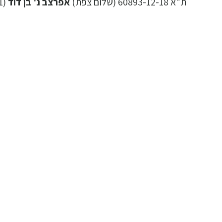
ת"א 60893-12-18 (שלום צפת)
אפרצב נ' בן דוד
(16.03.2021)