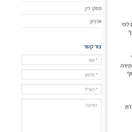
פסקי דין
ארכיון
לפי
ף
צור קשר
שם
1 לחוק ואכן מהווה אמירה
טלפון
שף
מייל
הודעה
דת