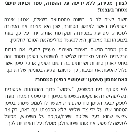
לצורך מכירה, ללא ידיעה על ההפרה, מפר זכויות סימני
מסחר בעצמו?
חשוב לשים לב כי בשונה מהמתואר בשאלה, אמזון איננה
ניטראלית באשר לאחסון הסחורה, שכן היא מציגה את הסחורה
למכירה, מסייעת במכירתה ומקדמת אותה. יתר על כן, בעת
ביצוע הזמנה מאמזון, היא למעשה מחליפה את המוכר לחלוטין.
סימן מסחר הרשום באיחוד האירופי מעניק לבעליו את הזכות
הבלעדית למנוע מצדדים שלישיים להשתמש בסימן מסחר זהה
ביחס לאותן סחורות ושירותים בהן רשום הסימן, או כל סימן אשר
עלול להטעות את הציבור, כך שתיווצר פגיעה במוניטין של הסימן.
האם אחסון משמעו "שימוש" בסימן המסחר?
לפי פסיקת בית המשפט, "שימוש" כרוך בהתנהגות אקטיבית
ובשליטה ישירה או עקיפה בשימוש בסימן. דיני סימני המסחר נועדו
לספק לבעל הסימן כוח משפטי שיאפשר לו למנוע שימוש בסימן
המסחר שלו על ידי צד שלישי ללא הסכמתו. עם זאת, רק צד
שלישי שהוא בעל שליטה ישירה/עקיפה על השימוש, מסוגל
למעשה להפסיק את אותו שימוש ולכן מוטלת עליו האחריות לכך.