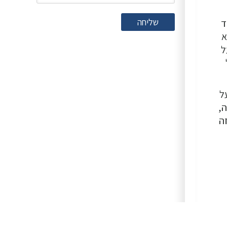
שליחה
ד
א
ל
ל
ה,
ה