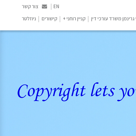
EN
צור קשר
 גרינמן משרד עורכי דין
קניין רוחני +
קישורים
ניוזלטר