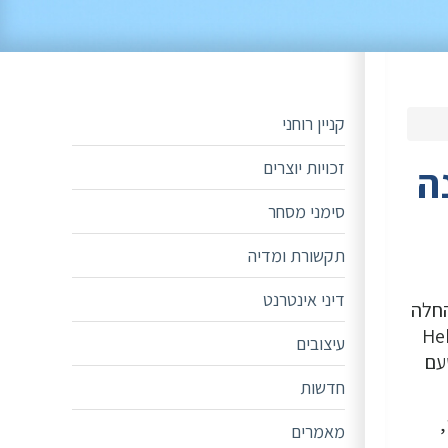
קניין רוחני
זכויות יוצרים
ה
סימני מסחר
תקשורת ומדיה
דיני אינטרנט
החברה רשמה פטנט על שיטת הייצור של המוצר. משנת 2014 חברה מתחרה בשם Smilde החלה
Heksenkaas .Lev
עיצובים
את זכויות היוצרים (שלהן טוענת Levola) בטעם
חדשות
מאמרים