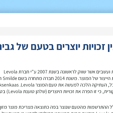
 זכויות יוצרים בטעם של גבינ
המוצר Heksenkaas הוא ממרח שמכיל גבינת שמנת ועשבים אשר שווק לראשונה בשנת 2007 ע"י חברת Levola
ההולנדית. ביולי 2012 
לייצר מוצר דומה בשם "Witte Wievenkaas". תוך כל, העתיקה הלכה למעשה את טעם המוצר ola
פתחה בהליכים משפטיים כנגד Smilde בטענה המקורית, כי זו הפרה 
לל ההתרשמות מהטעם שנוצר בפה כתוצאה מצריכת מוצר מזון,