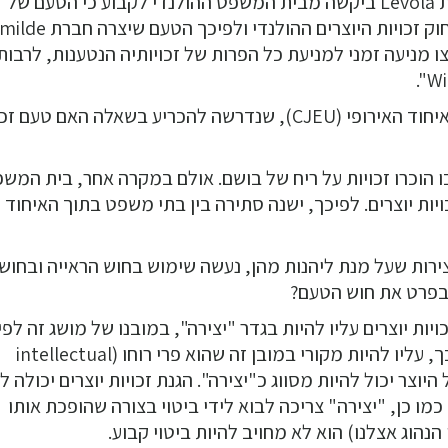
כולל התחושה שנוצרת בפה (מבחינת המרקם). חברת Levola ביקשה מבית המשפט ההולנדי לקבוע כי הטעם של
Heksenkaas מהווה קניין רוחני וזכאי להגנה מטעם חוק זכויות היוצרים ההולנדי ולפיכך ה
ניעה זמני למניעת כל הפרות של זכויותיה הנטענות, לרבות
התביעה התגלגלה לפתחה של בית הדין לצדק של האיחוד האירופי (CJEU), שנדרשה להכריע בשאלה האם טעם
נדי בו הוכרו זכויות על ריח של בושם. אולם במקרה אחר, בית המש
ויות יוצרים. לפיכך, ישנה סתירה בין בתי משפט בתוך האיחוד
ביצירות שעל מנת ליהנות מהן, נעשה שימוש בחוש הראייה ובחוש
ובפרט את חוש הטעם?
יות יוצרים עליו להיות בגדר "יצירה", במובנו של מושג זה לפי
ההנחיות ("דירקטיבות") של האיחוד האירופי. לשם כך, עליו להיות מקורי במובן זה שהוא פרי רוחו (intellectual
 של היוצר יכול להיות מסווג כ"יצירה". הגנת זכויות יוצרים יכולה ל
 כמו כן, "יצירה" צריכה לבוא לידי ביטוי בצורה שהופכת אותו
נהוג אצלנו) הוא לא מחויב להיות ביטוי קבוע.