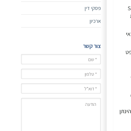
טעם שיצרה חברת Smilde
פסקי דין
ארכיון
 זכאי
צור קשר
פט
שם
טלפון
מייל
הודעה
הינתן