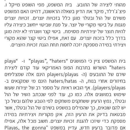
מהותי ליצירה של התובע. בית המשפט, מפי השופט מייקל ו.
פיצ'ג'רלד, מיקד את הדיון בשאלה הראשונה, דהיינו האם המשפט
משירם של הול ובטלר מוגן כלל בזכויות יוצרים. זכויות יוצרים
מגנות על ביטוי מקורי של יוצר. על מנת שביטוי ייחשב כיצירה עליו
להיות תוצר של יצירתיות מסוימת. ביטוי קצר ושגרתי לא יהיה מוגן
בדרך כלל בזכות יוצרים. עם זאת, אפילו ביטוי קצר שהוא מקורי
ויצירתי במידה מספקת יזכה לחסות תחת הגנת זכויות היוצרים.
בית המשפט ציין כי המושגים “playas”, “haters” ו- “playa
haters” הושרשו בתרבות הפופ האמריקאי עוד קודם ליצירת
שירם של התובעים (ה- players/playas הינם אלה שמצליחים
בחיזורים אחרי בנות, ה- haters/hatas הינם מי שמקנאים ב-
players/playas). אף הובאו ראיות על מספר רב של יצירות שעשו
שימוש במושגים אלה. כמו כן, עוד לפני שנכתב השיר של הול
ובטלר, נפוץ הרעיון ששחקנים משחקים לפי הטבע שלהם ובשל כך
יש להם שונאים, כך שהמילים במשפט בשירם של הול ובטלר, אשר
מבטאות בדיוק את הרעיון הזה, אינן מקוריות ויצירתיות במידה
מספקת כדי שיזכו להגנת זכויות יוצרים. חשוב מכל אלה, אפילו
אם מדובר ברעיון חדש, עדיין במשפט "Playas, the gonna