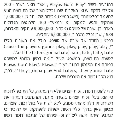
התובעים בשיר "Playas Gon’ Play", אשר בוצע בשנת 2001
על-ידי להקת 3LW. האלבום שבו נכלל השיר של התובעים הגיע
למעמד "פלטינום" (הישג המייצג מכירות של יותר מ- 1,000,000
עותקים והגיע למקום 81 במצעד 100 הלהיטים הגדולים
בארה"ב). שירה של סוויפט נמכר ב- 9,000,000 עותקים והאלבום,
1989, שבו נכלל נמכר ב- 6,000,000 עותקים.
הפזמון החוזר של שירה של סוויפט כולל את השורות הללו
"Cause the players gonna play, play, play, play, play /
And the haters gonna hate, hate, hate, hate, hate".
לטענת התובעים, המשפט לעיל דומה דמיון מהותי למשפט
הפותח את הפזמון החוזר בשיר “Playas Con’ Play”: Playas,
they gonna play And haters, they gonna hate"". בכך,
הוא מפר זכויות את היוצרים שלהם.
כדי להוכיח הפרת זכות יוצרים על-ידי העתקה, על התובע להוכיח
כי הוא בעל זכות יוצרים ביצירה מוגנת ושהנתבע העתיק את
היצירה, או חלק מהותי ממנה, ללא רשות של בעל זכות היוצרים.
מכיוון שאין בדרך כלל ראיות ישירות להעתקה, יש להוכיח כי
לנתבע הייתה גישה ליצירה וכי יצירתו של הנתבע דומה דמיון