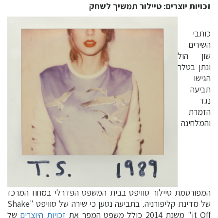
זכויות יוצרים: טיילור תמשיך לשחק
כותבי
השירים
שון הול
ונתן בטלר
הגישו
תביעה
נגד
הזמרת
והמלחינה
המפורסמת טיילור סוויפט בבית המשפט הפדרלי במחוז המרכז
של מדינת קליפורניה. בתביעה נטען כי שירה של סוויפט "Shake
it Off" משנת 2014 כולל משפט המפר את
זכויות היוצרים
של