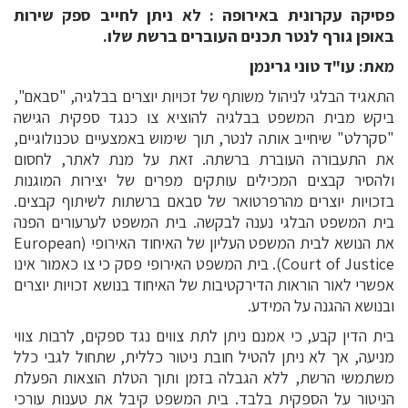
פסיקה עקרונית באירופה : לא ניתן לחייב ספק שירות
באופן גורף לנטר תכנים העוברים ברשת שלו.
מאת: עו"ד טוני גרינמן
התאגיד הבלגי לניהול משותף של זכויות יוצרים בבלגיה, "סבאם",
ביקש מבית המשפט בבלגיה להוציא צו כנגד ספקית הגישה
"סקרלט" שיחייב אותה לנטר, תוך שימוש באמצעיים טכנולוגיים,
את התעבורה העוברת ברשתה. זאת על מנת לאתר, לחסום
ולהסיר קבצים המכילים עותקים מפרים של יצירות המוגנות
בזכויות יוצרים מהרפרטואר של סבאם ברשתות לשיתוף קבצים.
בית המשפט הבלגי נענה לבקשה. בית המשפט לערעורים הפנה
את הנושא לבית המשפט העליון של האיחוד האירופי (European
Court of Justice). בית המשפט האירופי פסק כי צו כאמור אינו
אפשרי לאור הוראות הדירקטיבות של האיחוד בנושא זכויות יוצרים
ובנושא ההגנה על המידע.
בית הדין קבע, כי אמנם ניתן לתת צווים נגד ספקים, לרבות צווי
מניעה, אך לא ניתן להטיל חובת ניטור כללית, שתחול לגבי כלל
משתמשי הרשת, ללא הגבלה בזמן ותוך הטלת הוצאות הפעלת
הניטור על הספקית בלבד. בית המשפט קיבל את טענות עורכי