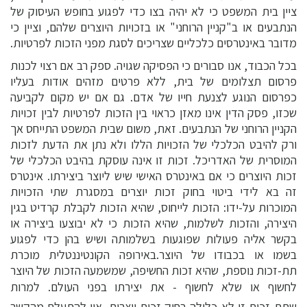
ציין בית המשפט כי לא יהיה בצו כדי לפגוע בחופש העיסוק של
הנתבעים או ב"קניין הרוחני" או בזכויות היוצרים שלהם, וציין כי
מדובר באינטרסים כלכליים שצריכים לסגת מפני הזכות לפרטיות.
בכל הכבוד, אנו סבורים כי הפסיקה שגויה. ספק רב אם רצוי לכנות
פרסום תצלומים של בית, ללא פרטים מזהים אודות בעליו
כפרסום הנוגע לצנעת חייו של אדם. גם אם יש מקום לקביעה
שכזו, פסק הדין אינו מאזן כראוי בין הזכות לפרטיות לבין זכויות
הקניין הרוחני של הנתבעים. זאת, משום שבית המשפט התייחס אך
ורק להיבט הכלכלי של הזכויות הללו ולא נתן את הדעת לזכות
המוסרית של האדריכל. זכות זו אינה עוסקת בהיבט הכלכלי של
זכות היוצרים כי אם באינטרס האישי שיש ליוצר ביצירתו. אינטרס
זה בא לידי ביטוי בחוק זכות יוצרים במסגרת שתי הזכויות
המוכרות על-ידו: הזכות לייחוס, שהיא הזכות לקבלת קרדיט בגין
היצירה, והזכות לשלמות, שהיא הזכות כי לא יבוצעו ביצירה או
בקשר אליה פעולות שפוגעות בשלמותה ושיש בהן כדי לפגוע
בשמו או בכבודו של היוצר.באירופה הקונטיננטלית מוכרת
תת-זכות נוספת, שהיא זכות החשיפה, שמשמעה הזכות של היוצר
לחשוף או שלא לחשוף - את יצירתו בפני העולם. למרות
שתת-זכות זו לא כלולה בחוק זכות יוצרים, אין להתעלם מהקשר