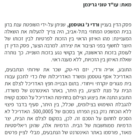
מאת: עו"ד טוני גרינמן
פסק הדין בעניין
ורדי נ' גוטסמן,
שניתן על-ידי השופטת ענת ברון
בבית המשפט המחוזי בתל-אביב, היה צריך להעלות את השאלה
המעניינת: מהו האיזון הראוי בין הזכות לפרטיות לבין זכותו של
היוצר לחשוף בפני הציבור את יצירתו. למרבה הצער, פסק הדין דן
לעומק בזכות הראשונה, אך בקושי נגע בזכות השנייה. כך נותרה
שאלת האיזון בין הזכויות, ללא מענה ראוי.
התובע, אריה ורדי, יזם היי-טק, שכר את שירותי הנתבעים,
האדריכל אסף גוטסמן ומשרד האדריכלות שלו כדי לתכנן עבורו
בית מגורים יוקרתי וייחודי. בתום הבנייה חפץ האדריכל לצלם את
הבית על מנת להציגו, בין היתר, באתר האינטרנט של משרדו.
התובע התנה את ביצוע הצילום בחתימת האדריכל על הסכם קשיח
להגבלת השימוש בצילומים, שכלל, בין היתר, סעיף בדבר פיצוי
ללא הוכחת נזק בגין הפרתו בסכום של 500,000$. האדריכל לא
הסכים לחתום על הסכם זה. לכן, במקום לצלם את הבית, יצר
הדמיות ממוחשבות של הבית. הדמיות אלה, שהינן ריאליסטיות
מאוד, פורסמו באתר האינטרנט של הנתבעים, מבלי לציין פרטים