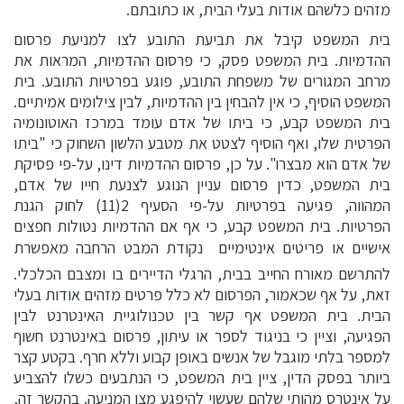
מזהים כלשהם אודות בעלי הבית, או כתובתם.
בית המשפט קיבל את תביעת התובע לצו למניעת פרסום
ההדמיות. בית המשפט פסק, כי פרסום ההדמיות, המראות את
מרחב המגורים של משפחת התובע, פוגע בפרטיות התובע. בית
המשפט הוסיף, כי אין להבחין בין ההדמיות, לבין צילומים אמיתיים.
בית המשפט קבע, כי ביתו של אדם עומד במרכז האוטונומיה
הפרטית שלו, ואף הוסיף לצטט את מטבע הלשון השחוק כי "ביתו
של אדם הוא מבצרו". על כן, פרסום ההדמיות דינו, על-פי פסיקת
בית המשפט, כדין פרסום עניין הנוגע לצנעת חייו של אדם,
המהווה, פגיעה בפרטיות על-פי הסעיף 2(11) לחוק הגנת
הפרטיות. בית המשפט קבע, כי אף אם ההדמיות נטולות חפצים
אישיים או פריטים אינטימיים  נקודת המבט הרחבה מאפשרת
להתרשם מאורח החייב בבית, הרגלי הדיירים בו ומצבם הכלכלי.
זאת, על אף שכאמור, הפרסום לא כלל פרטים מזהים אודות בעלי
הבית. בית המשפט אף קשר בין טכנולוגיית האינטרנט לבין
הפגיעה, וציין כי בניגוד לספר או עיתון, פרסום באינטרנט חשוף
למספר בלתי מוגבל של אנשים באופן קבוע וללא חרף. בקטע קצר
ביותר בפסק הדין, ציין בית המשפט, כי הנתבעים כשלו להצביע
על אינטרס מהותי שלהם שעשוי להיפגע מצו המניעה. בהקשר זה,