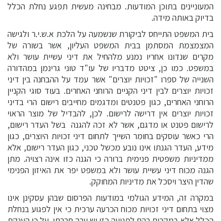
המעוניינים בתוכן המודעות. מבחינה מעשית תפגע נחלת הכלל
בדיוק באותה מידה.
בית המשפט התייחס לביקורת שנשמעה על הלכת א.ש.י.ר ולגישה
המצמצמת המסתמן בבית המשפט העליון, אשר בשורה של
מקרים שנדונו אחריו נמנע מלהחיל את דיני עשיית עושר ולא
במשפט. כמו כן, ציטט מדבריו של עו"ד טוני גרינמן במהדורה
השנייה של ספרו "זכויות יוצרים" אשר עמד על ההבחנה בין דיני
זכויות יוצרים לבין דיני הקניים הרוחני האחרים. בעוד סוגי הקניין
הרוחני האחרים, כגון פטנטים ומדגמים מחייבים רישום הרי בדיני
זכויות יוצרים אין דרישה לרישום. לכן, להבדיל של מוצר הראוי
לרישום פטנט או מדגם, אשר לא זכה להגנה בשל העדר רישום,
הרי כאשר עוסקים בחומר השייך לתחום דיני זכויות היוצרים, כגון
מידע, העדר הגנתו אינו נובע מכשל טכני, כגון העדר רישום, אלא
ממדיניות משפטית פנימית ברורה כי הגנה כזו אינה רצויה. מתן
הגנה מכוח דיני עשיית עושר ולא במשפט יפר את האיזון הפנימי
שהדין היצר ויסכל את מדיניות המחוקק.
במקרה זה, המידע הגולמי במודעות הפרסום שבהן עסקינן אינו
מצוי בתחום דיני זכויות מכוח הכרעה ערכית כי אין לפגוע בנחלת
הכלל אלא במקרים בהם לפגיעה כזו יש ערך חברתי. על כן הענקת