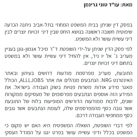
מאת: עו"ד טוני גרינמן
בפסק דין שניתן בבית המשפט המחוזי בתל-אביב ניתנה הכרעה
שיפוטית חשובה ראשונה בנושא היחס שבין דיני זכויות יוצרים לבין
דיני עשיית עושר ולא המשפט.
לפי פסק הדין שניתן על-ידי השופטת ד"ר מיכל אגמון-גונן בעניין
מעריב נ' אל יו ניד, אין להחיל דיני עשיית עושר ולא במשפט
בתחום דיני זכויות יוצרים.
התובעת, מעריב מפרסמת מודעות דרושים בעיתון ובאתר
האינטרנט NRG. הנתבעים מנהלים את אתר ALLLJOBS, הכולל
מאגר מידע אודות משרות פנויות בשוק העבודה בישראל. את
המידע הזה אוספים הנתבעים מפרסומים של מעסיקים ממקורות
שונים, לרבות ממודעות הדורשים המופיעות בלוח של התובעת
אשר גובה כסף מהמפרסמים שלה, לעומת הנתבעים אשר גובים
כסף ממחפשי העבודה דרכם.
לפי דברי השופטת, השאלה המשפטית היא האם יש מקום כי
המשפט בכלל ודיני עשיית עושר בפרט יגנו על המודל העסקי