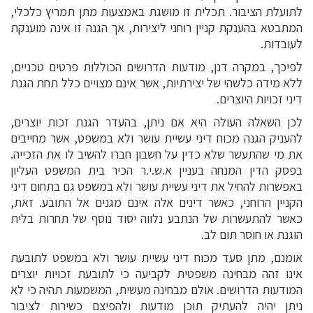
לתועלת הציבור. תכלית זו מושגת באמצעות מתן תמריץ כלכלי,
המתבטא בהענקת קניין רוחני ליצירות, אך הגנה זו אינה מוענקת
לעובדות.
לפיכך, במקרה דנן, מודעות הדרושים הכוללות פרטים טכניים,
ללא מידה כלשהי של יצירתיות, אשר אינם מצויים כלל תחת הגנת
דיני זכויות היוצרים.
לכן השאלה העולה היא אם ניתן, בהעדר הגנת זכות יוצרים,
להעניק הגנה מכוח דיני עשיית עושר ולא במשפט, אשר מחייבים
את מי שהתעשר שלא כדין על חשבון חברו להשיב לו את הזכייה.
בפסק הדין המנחה בעניין א.ש.י.ר הכיר בית המשפט העליון
באפשרות להחיל את דיני עשיית עושר ולא במשפט גם בתחום דיני
הקניין הרוחני, כאשר דינים אלה אינם מגנים אל התובע. זאת,
כאשר להתעשרות של הנתבע נלווה יסוד נוסף של תחרות בלית
הוגנת או חוסר תום לב.
אומנם, מתן סעד מכוח דיני עשיית עושר ולא במשפט לתובעת
אינו זהה מבחינה משפטית לקביעה כי לתובעת זכויות יוצרים
המודעות הדרושים. אולם מבחינה מעשית, המשמעות תהיה כי לא
ניתן יהיה להעתיק תוכן מודעות ולהפיצם כשירות לציבור