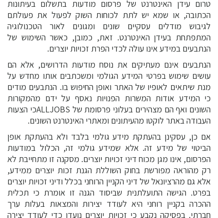
טרום עידן האינטרנט של פרסום מודעות בתשלום בעיתונות
הכתובה, או שמא יש לתת לכוחות השוק לפעול את פעולתם
לגיבוש מודלים עסקיים שונים ומגונים לאור הטכנולוגיה
המתפתחת בעידן האינטרנט. זאת, כמובן, כאשר השימוש של
הנתבעים במידע אינו עולה לכדי הפרת זכויות יוצרים.
הנתבעים אינם מעתיקים את נוסח מודעות הדרושים, אלא הם
עושים שימוש בפרטי המידע הגולמי ומשכתבים אותו מחדש על
מנת שיתאים לאופיו של האתר ואופן החיפוש בו. הנתבעים מודים
כי המידע אודות המשרות הפנויות נאסף על ידם מהמקורות
השונים ואף הם מצהירים בעלוני פרסומת של ALLJOBSכי הצעות
העבודה באתר לוקטו מהעיתונים ומאתרי האינטרנט השונים.
אם כן, עסקינן בהעתקת מידע גולמי בלבד ולא בהעתקת אופן
הביטוי של מידע זה. אלא שמידע גולמי זה, הכלול במודעות
הפרסום, אינו מגן מכוח דיני זכויות יוצרים. מסקנה זו מתחייבת לא
רק מהוראה מפורשת בחוק השוללת הגנת זכות יוצרים ממידע,
אלא גם מהרציונאל של דיני הקניין הרוחני בכלל ודיני זכויות יוצרים
בפרט. הגישה התועלתנית שביסוד הגנה זו אומרת כי תכלית
ההכרה בקניין רוחני היא לעודד יצירות והמצאות בעלות ערך
חברתי. בפסיקה נקבע כי זכויות יוצרים נועדו כדי לעודד יצירה