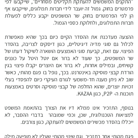
"התקנים המשמשים להעתקת תקליטים מסחריים", שייקבעו לפי
פרמטרים בחוק. גמול זה יועבר לידי חברות תמלוגים, שייקבעו אף
הן לפי הפרמטרים בחוק. שר המשפטים יקבע כללים לפעולת
חברות התמלוגים, ולחלוקת כספי הגמול.
ההצעה מעדכנת את ההסדר הקיים כיום בכך שהיא מאפשרת
לכלול גם סוגי מדיה דיגיטליים, כגון דיסקים לצריבה, בהסדר
הפיצוי. עם זאת, קביעת סוגי האמצעים הושארה לשיקול דעתו של
שר המשפטים, כך שעוד לא ברור אם יוטל היטל על כוננים
קשיחים, ובמילים אחרות, לא ברור אם היוצרים יקבלו פיצוי בגין
הורדת קבצי מוסיקה באינטרנט. בכך, נופל בו פגם מהותי, כאשר
שוב לא ניתן מענה חד-משמעי לגורם העיקרי כיום להפסדי בעלי
זכויות יוצרים, שהוא החלפה של קבצי מוסיקה וסרטים באמצעות
תוכנות ה- P2P, כגון KAZAA.
בנוסף, התזכיר אינו ממלא דיו את הצורך בהתאמת המשפט
למציאות הטכנולוגית, שכן, וכפי שמובהר בדברי ההסבר, לא
ייכללו בהסדר מכשירים המשמשים להעתקה, כגון צורבים.
פגם מהותי אחר בתזכיר  וגם שינוי מהותי שעליו לא מופיעה מילה