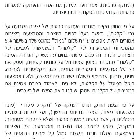
(העתקה פרטית), אשר נועד לעדכן את הסדר ההעתקה למטרות
פרטיות הקבוע כיום בפקודת זכות יוצרים.
על-פי החוק הקיים מותרת העתקה פרטית של יצירה הטבועה על
גבי "קלטת", כאשר בעלי זכויות היוצרים והמבצעים ביצירות
אמורים להיות מפוצים ע"י תשלום "גמול" מהממשלה בשיעור 5%
מהמכירות המשוערות של "קלטות" המשמשות לטביעה של
היצירות. הסדר זה פגום משתי בחינות: ראשית, הגדרת המונח
"קלטת" מנוסחת באופן שאינו חל על כוננים קשיחים, וספק אם
חל על אמצעיים דיגיטיליים אחרים, כגון תקליטורים לצריבה.
שנית, מכיוון שהפיצוי משולם ישירות מהממשלה, ולא באמצעות
היטל המוטל על הקלטות, לא ניתן לאמוד בצורה אמינה את
המכירות של הקלטות שמהן יש לגזור את הפיצוי של היוצרים.
על פי הצעת החוק, תותר העתקה של "תקליט מסחרי" (מונח
משמעותי מאוד, שאליו נתייחס בהמשך), ושל יצירות וביצועים
הנכללים בו, אשר נעשית למטרה פרטית ושלא למטרות מסחריות.
במקביל, מוצע לפצות את היוצרים והמבצעים של היצירות
באמצעות הטלת חובת תשלום גמול על יצרנים ויבואנים של