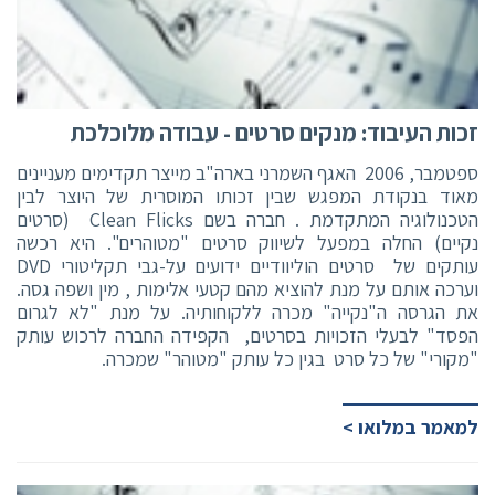
זכות העיבוד: מנקים סרטים - עבודה מלוכלכת
ספטמבר, 2006 האגף השמרני בארה"ב מייצר תקדימים מעניינים
מאוד בנקודת המפגש שבין זכותו המוסרית של היוצר לבין
הטכנולוגיה המתקדמת . חברה בשם Clean Flicks (סרטים
נקיים) החלה במפעל לשיווק סרטים "מטוהרים". היא רכשה
עותקים של סרטים הוליוודיים ידועים על-גבי תקליטורי DVD
וערכה אותם על מנת להוציא מהם קטעי אלימות , מין ושפה גסה.
את הגרסה ה"נקייה" מכרה ללקוחותיה. על מנת "לא לגרום
הפסד" לבעלי הזכויות בסרטים, הקפידה החברה לרכוש עותק
"מקורי" של כל סרט בגין כל עותק "מטוהר" שמכרה.
למאמר במלואו >