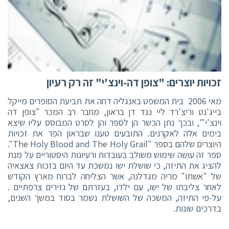
זכויות יוצרים: "צופן דה-וינצ'י" זה רק רעיון
מאי 2006 בית המשפט באנגליה דחה את תביעת הסופרים מייקל
בייג'נט וריצ'רד ליי נגד דן בראון, מחבר רב המכר "צופן דה
וינצ'י'", ובכך נתן הכשר הן לספר והן לסרט המבוסס עליו שיצא
בימים אלה לאקרנים. התובעים טענו שבראון הפר את זכויות
היוצרים שלהם בספר "The Holy Blood and The Holy Grail".
ספר זה עושה שימוש משולב בעובדות ורעיונות היסטוריים על מנת
להציג את התיזה, כי שושלת ישו נמשכת עד היום בזכות צאצאיה
של "אשתו" מריה מגדלנה, אשר הצליחה לברוח מארץ הקודש
לאחר צליבתו של ישו, עם ילדו, בעזרתם של נזירים צרפתיים .
על-פי התיזה, המשכה של השושלת נשמר בסוד במשך השנים,
בדרכים שונות.