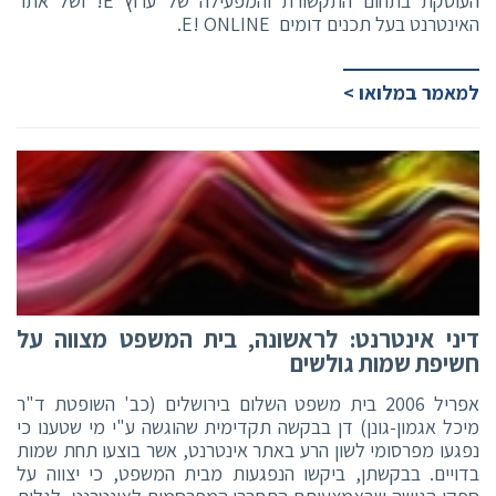
העוסקת בתחום התקשורת והמפעילה של ערוץ E! ושל אתר
האינטרנט בעל תכנים דומים  E! ONLINE.
למאמר במלואו >
דיני אינטרנט: לראשונה, בית המשפט מצווה על
חשיפת שמות גולשים
אפריל 2006 בית משפט השלום בירושלים (כב' השופטת ד"ר
מיכל אגמון-גונן) דן בבקשה תקדימית שהוגשה ע"י מי שטענו כי
נפגעו מפרסומי לשון הרע באתר אינטרנט, אשר בוצעו תחת שמות
בדויים. בבקשתן, ביקשו הנפגעות מבית המשפט, כי יצווה על