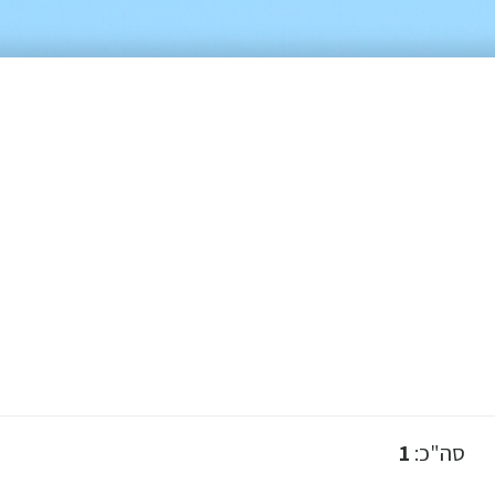
סה"כ:
1