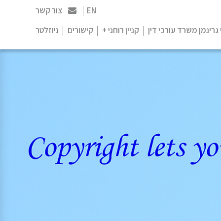
EN
צור קשר
 גרינמן משרד עורכי דין
קניין רוחני +
קישורים
ניוזלטר