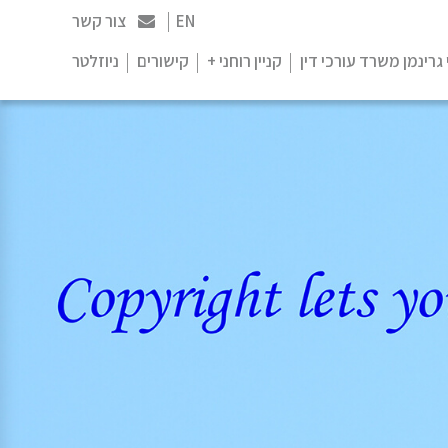
EN
צור קשר
 גרינמן משרד עורכי דין
קניין רוחני +
קישורים
ניוזלטר