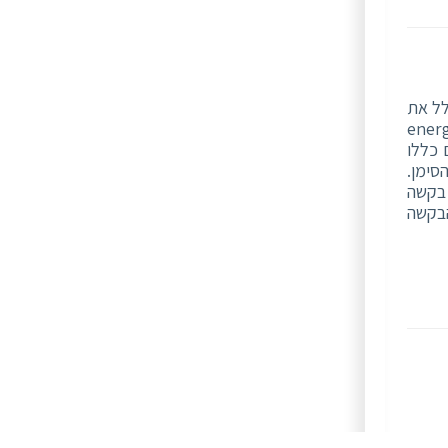
לל את
 למנוע מהמשיבה, שמייצרת שמן מנועים, לעשות שימוש במילה energy
ם של הצדדים כללו
סימן.
 בקשה
 הבקשה