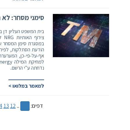
סימני מסחר: לא ת
בית המשפט העליון דן ב
הודעת הסתלקות, לפיה ר
אף-על-פי-כן, המערער
נדחתה ע"י הרשם.
למאמר במלואו >
דפים:
..
12
13
4
1