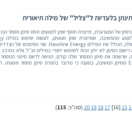
ינתן בלעדיות ל"צליל" של מילה תיאורית
ניסיון של המערערת, מייצרת תוסף שמן למנועים תחת סימן מסחר הכו
צירוף האותיות NRG
במסגרת סימן המסחר שלה, הכולל את המילים Havoline Energy. שני הסימני
ישום הסימן לא ייתן זכות לשימוש ייחודי במילים הנ"ל אלא בהרכב ה
ת, שרשמה את סימן המסחר שלה קודם, הגישה לרשם סימני המסחר
למחיקת המילה Energy מסימן המשיבה, בטענה כי מדובר בהפרת סימן מסחר והטעיה.
1
15
[16]
17
18
19
20
(סה"כ:
115
)