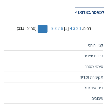
למאמר במלואו >
דפים:
1
2
3
4
[5]
6
7
8
9
..
(סה"כ:
115
)
20
קניין רוחני
זכויות יוצרים
סימני מסחר
תקשורת ומדיה
דיני אינטרנט
עיצובים