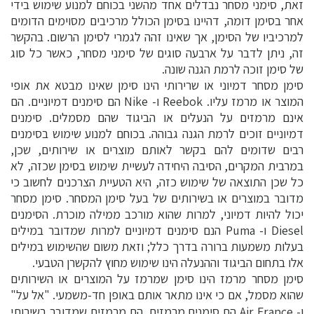
זאת, סימני מסחר נבדלים אחד מהשני בכוחם למנוע שימוש בידי
אחר בסימן דומה, דהיינו בסימן הכולל מרכיבים מסוימים הדומים
למרכיביו של הסימן, אך שאינו זהה לגמרי לסימן הרשום. בהקשר
זה, ניתן לדבר על ארבעה סוגים של סימני מסחר, כאשר כל סוג
של סימן זוכה לרמת הגנה שונה.
סימן מסחר דמיוני או שרירותי הינו סימן שאינו מבטא את אופי
המוצר או מרמז עליו. Reebok ו- Nike הם סימנים דמיוניים. הם
אינם מרמזים על הנעלים או הביגוד שהם מסמלים. סימנים
דמיוניים זוכים לרמת הגנה גבוהה. בכוחם למנוע שימוש בסימנים
רבים שדומים להם בקשר לאותם מוצרים או שירותים, שכן,
במרבית המקרים, הסיבה היחידה לעשיית שימוש בסימן שכזה, לא
כל שכן התוצאה של שימוש כזה, היא הטעיית הצרכנים לחשוב כי
מדובר במוצרים או בשירותים של בעל סימן המסחר. סימן מסחר
יכול להיות דמיוני, למרות שהוא מורכב ממילה מוכרת. הסימנים
Diesel ו- Puma הנם סימנים דמיוניים למרות שמדובר במילים
בעלות משמעות ברורה בדרך כלל; וזאת משום שהשימוש במילים
אלו בתחום הביגוד וההנעלה הינו שימוש מחוץ להקשרן הטבעי.
סימן מסחר מרמז הינו סימן שמרמז על המוצרים או השירותים
שהוא מסמל, אם כי אינו מתאר אותם באופן חד-משמעי. "אל על"
ו- Air France הם סימנים מרמזים. הם מרמזים שמדובר בשירותי