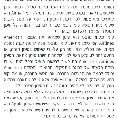
תעופה. סימן מרמז זוכה לרמת הגנה נמוכה מסימן דמיוני, שכן
שימוש בידי אחר במרכיב של הסימן, כגון המילה "על" או Air הוא
לגיטימי ואף צפוי. לכן, רמת הדמיון הנדרשת על מנת לקבוע
שסימן אחר העושה שימוש במרכיב זה הנו בגדר הפרה של סימן
המסחר המרמז, היא רמה גבוהה יותר.
סימן מסחר מתאר הוא סימן שמתאר את המוצר. American
Airlines הוא סימן מתאר. סימן מתאר זוכה לרמת הגנה נמוכה
מאוד, אם בכלל. הוא יופר רק על-ידי שימוש בסימן הזהה, או
כמעט זהה לו. וכאן ראוי לציין שלמרות היותו סימן מתאר, הסימן
American Airlines הנו כשיר לרישום הואיל ובכל זאת יש בו
מידה כלשהי של חריגה מתפקידו התיאורי (המילה American
יכולה לתאר את הבעלות בחברה, את נוסעי החברה, או את קווי
התעופה שלה). המילה Airlines אינה אלא מילה מתארת במלוא
מובן המילה, ולכן לא תהיה נתונה לרישום כסימן מסחר כלל.
סימן גנרי הוא סימן שמורכב ממילה שאינה אלא המילה שמבטאה
את המוצר. סימן גנרי איננו זוכה להגנה כלל. עם זאת, הקביעה אם
סימן הוא גנרי, אם לאו, תלויה בהקשר השימוש. הסימן Apple הוא
סימן דמיוני בהקשר של מחשבים. לו היה נעשה שימוש בסימן זה
למכירת תפוחים הוא היה נחשב כסימן גנרי.