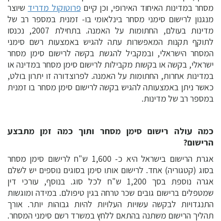
מסחר במדינות האיחוד האירופי, וכן קיים
פרוטוקול מדריד
שיוצר
מנגנון לרישום סימני מסחר בינלאומי בו- זמנית במספר רב של
מדינות בעולם, החתומות על האמנה. בתחילת 2007, נכנסו
לתוקף תקנות המאפשרות עתה להגיש באמצעות רשם סימני
המסחר הישראלי, ובמקביל להגשת בקשה לרישום סימן מסחר
ישראלי, בקשה או בקשות מקבילות לרישום סימן מסחר במדינה או
במדינות אחרות, החתומות על האמנה. לפרוצדורה זו יתרון בולט,
כאשר ניתן באמצעותה להגיש בקשה לרישום סימן מסחר בו זמנית
במספר רב של מדינות.
כמה עולה רישום סימן מסחר ותוך כמה זמן מתבצע
הרישום?
אגרת הרישום בישראל היא כ- 1,600 ש"ח לרישום סימן מסחר
בסוג (קטגוריה) אחד. לרישום אותו סימן בסוגים נוספים יש לשלם
אגרה נוספת בסך 1,200 ש"ח לכל סוג. בנוסף, עורכי דין
שמטפלים ברישום גובים שכר טרחה בגין טיפולם. במידה ומוגשות
התנגדויות לבקשה עשויות העלויות להיות גבוהות יותר. אורך
תהליך הרישום משתנה בהתאם ללחץ במשרד רשם סימני המסחר.