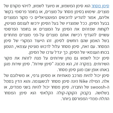
סימן מסחר
הוא סימן המשמש, או מיועד לשמש, לזיהוי מקורם של
מוצרים. שימוש בסימן מסחר על מוצרים, או בחומר פרסומי בקשר
אליהם, אמור להודיע לרוכשים הפוטנציאליים כי מקור המוצרים
בבעל הסימן. ככל שמוצריו של בעל הסימן ירכשו לעצמם מוניטין,
לקוחות שמזהים את הסימן על המוצרים או בחומר הפרסומי
עשויים להעדיף רכישת אותם מוצרים על-פני מוצרים מתחרים
בשל האמון שהם רוחשים לסימן. זהו הייעוד המקורי של סימן
המסחר. עם זאת, סימן מסחר עלול לרכוש מוניטין עצמאי, הטמון
בכוחו העצמאי של הסימן. כך יגדל ערכו של הסימן.
סימן יכול לשמש גם נותן שירותים על מנת לזהות את מקור
השירותים. במקרה זה, הוא מכונה "סימן שירות". סימן שירות מוגן
באותו אופן שבו מוגן סימן מסחר.
סימן יכול להיות מורכב מאותיות או מסימן גרפי, או משילובם של
אלה. המילה Nike הינה סימן מסחר לכשעצמה. והוא הדין בסמל
ה-swoosh של החברה. סימן מסחר יכול להיות בשני ממדים, או
בשלושה. בקבוק הקוקה-קולה הקלאסי הוא סימן המסחר
התלת-ממדי המפורסם ביותר.