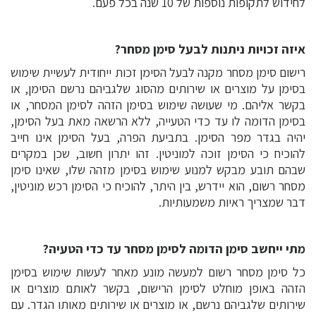
לחידוש לתקופות נוספות של 10 שנה בכל פעם.
איזה זכויות ניתנות לבעל סימן מסחר?
רישום סימן מסחר מקנה לבעל הסימן זכות ייחודית לעשיית שימוש
בסימן על מוצרים או שירותים מהסוג שלגביהם נרשם הסימן, או
בקשר אליהם. מי שעושה שימוש בסימן הזהה לסימן המסחר, או
בסימן הדומה לו עד כדי הטעייה, ללא הרשאה מאת בעל הסימן,
יהיה בגדר מפר הסימן. בתביעת הפרה, בעל הסימן אינו חייב
להוכיח כי הסימן זוכה למוניטין. זהו יתרון חשוב, שכן במקרים
שבהם תובע מבקש למנוע שימוש בסימן מזהה שלו, שאינו סימן
מסחר רשום, הוא יידרש, בין היתר, להוכיח כי הסימן רכש מוניטין,
דבר שמצריך ראיות משמעותיות.
מתי ייחשב סימן הדומה לסימן מסחר עד כדי הטעיה?
כל סימן מסחר רשום למעשה מונע מאחר לעשות שימוש בסימן
הזהה באופן מוחלט לסימן הרישום, בקשר לאותם מוצרים או
שירותים שלגביהם נרשם, או מוצרים או שירותים מאותו הגדר. עם