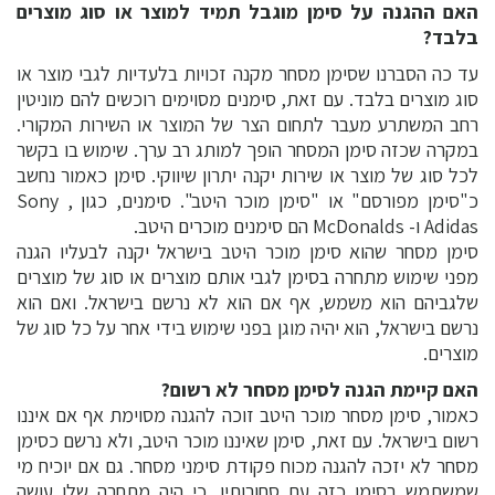
האם ההגנה על סימן מוגבל תמיד למוצר או סוג מוצרים
בלבד?
עד כה הסברנו שסימן מסחר מקנה זכויות בלעדיות לגבי מוצר או
סוג מוצרים בלבד. עם זאת, סימנים מסוימים רוכשים להם מוניטין
רחב המשתרע מעבר לתחום הצר של המוצר או השירות המקורי.
במקרה שכזה סימן המסחר הופך למותג רב ערך. שימוש בו בקשר
לכל סוג של מוצר או שירות יקנה יתרון שיווקי. סימן כאמור נחשב
כ"סימן מפורסם" או "סימן מוכר היטב". סימנים, כגון Sony ,
Adidas ו- McDonalds הם סימנים מוכרים היטב.
סימן מסחר שהוא סימן מוכר היטב בישראל יקנה לבעליו הגנה
מפני שימוש מתחרה בסימן לגבי אותם מוצרים או סוג של מוצרים
שלגביהם הוא משמש, אף אם הוא לא נרשם בישראל. ואם הוא
נרשם בישראל, הוא יהיה מוגן בפני שימוש בידי אחר על כל סוג של
מוצרים.
האם קיימת הגנה לסימן מסחר לא רשום?
כאמור, סימן מסחר מוכר היטב זוכה להגנה מסוימת אף אם איננו
רשום בישראל. עם זאת, סימן שאיננו מוכר היטב, ולא נרשם כסימן
מסחר לא יזכה להגנה מכוח פקודת סימני מסחר. גם אם יוכיח מי
שמשתמש בסימן כזה עם סחורותיו, כי היה מתחרה שלו עושה