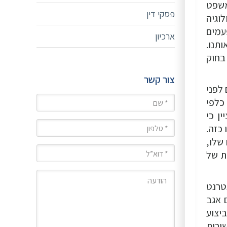
משפט
פסקי דין
וגיה
עמים
ארכיון
ותנו.
כרת בחוק
צור קשר
לפני
שם
כלפי
ן כי
טלפון
 כזה.
שלו,
מייל
ת של
הודעה
טרנט
 אגב
יצוע
ירות