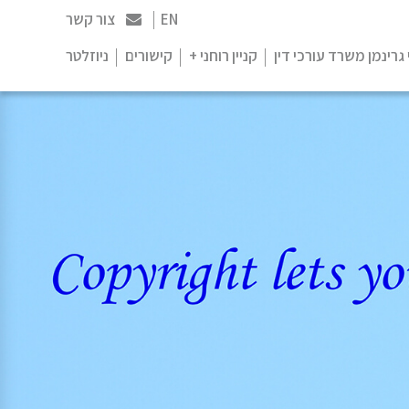
EN
צור קשר
 גרינמן משרד עורכי דין
קניין רוחני +
קישורים
ניוזלטר