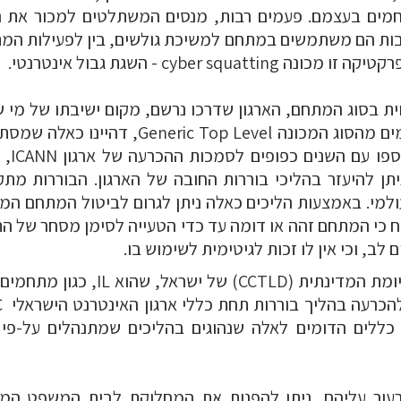
מים בעצמם. פעמים רבות, מנסים המשתלטים למכור את 
רבות הם משתמשים במתחם למשיכת גולשים, בין לפעילות המ
cybe - השגת גבול אינטרנטי.
ת בסוג המתחם, הארגון שדרכו נרשם, מקום ישיבתו של מי 
את המתחם או המפעיל אותו ופרטים נוספים. מתחמים מהסוג המכונה Generic Top Level, 
בסיומת .com, .net, .org
תן להיעזר בהליכי בוררות החובה של הארגון. הבוררות מתק
ן הקניין הרוחני העולמי. באמצעות הליכים כאלה ניתן לגרום לביטול המתחם ה
וכח כי המתחם זהה או דומה עד כדי הטעייה לסימן מסחר של ה
, וכי אין לו זכות לגיטימית לשימוש בו.
מחלוקות שנוגעות לשמות מתחם שנרשמו תחת הסיומת המדינתית (CCTLD) של ישראל,
כללים הדומים לאלה שנהוגים בהליכים שמתנהלים על-פי 
ערעור עליהם, ניתן להפנות את המחלוקת לבית המשפט המ