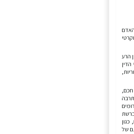
האדם
קרטי
 הרע
הדין
ריות,
חכם,
תרבה
ומים
ברשת
כגון
ם של