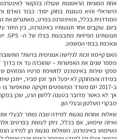
אחת הסוגיות הראשונות שעולה בהקשר לאינטרנט 
הישראלי והיא מעוגנת בחוק יסוד: כבוד האדם וחי
המודרנית בכלל, והאינטרנט בפרט, מאתגרים את הז
ביום. עוקבים אחר תנועותיו באינטרנט, בין היתר על
תנועו
ונאכפת בבתי המשפט.
האם קיימת זכות לגלישה אנונימית ברשת? התשובה 
מספר שנים את האפשרות – שהוכרה עד אז בדרך זו 
ספקי שירות באינטרנט לחשיפת פרטיו המזהים של מ
במידה והמחוקק לא יפעל תוך זמן סביר, ייתכן שיחזו
ב-2017 יזם משרד המשפטים חקיקה שתאפשר צ
אך לא כאשר מדובר בטענה ללשון הרע, שכן במקרי
מבקרי השלטון ובעלי הון.
שאלות אחרות נוגעות למידה שבה מותר לבעלי אתרי
ואיזה שימוש, אם בכלל, ניתן לעשות בפרטים אלה
השימוש באינטרנט. השאלות נוגעות הן למידע הנמס
רכישה אצלו והן למידע שנמסר באופן אגבי ואפילו 