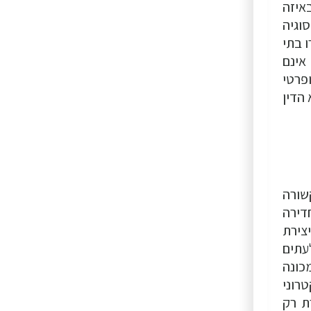
איזה
וגיה
 בתי
אינם
פרטי
 הדין
קשורה
דירה
צירת
עתים
ורים), המכונה
דואר אלקטרוני
ית, המכונה opt-out, שמאפשרת רק