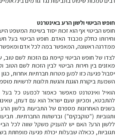
רבים סמכות שיפוט בתביעות נגד גורמים בינלאומיים,
חופש הביטוי ולשון הרע באינטרנט
חופש הביטוי אף הוא זכות יסוד בשיטת המשפט הישרא
וחירותו כחלק מכבוד האדם. חופש הביטוי בעל חש
ממדרגה ראשונה, המאפשר במה לכל אדם ומאפשר לו 
לצדו של חופש הביטוי קיימת גם הזכות לשם טוב, ש
מאזנים בין חירות הביטוי לבין הזכות לשם הטוב ו
יסבול פגיעה כזו למען מטרות חברתיות אחרות, כגון ז
השמעת ביקורת הוגנת והגשת תלונות לרשויות מוסמכ
הואיל ואינטרנט מאפשר כאמור לכמעט כל בעל ג
להתבטא, ומכיוון שעם ישראל הוא עם דעתן, שאינ
בשנים האחרונות מספרם של התביעות בלשון הרע 
ותגוביות ("טוקבקים") וברשתות החברתיות. תביעו
ללשון הרע? האם יש להעניק משקל שווה לכל הביטו
תגוביות, ככאלה שבעלות יכולת פגיעה מופחתת בשל