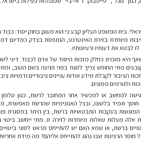
 כגון "גוגל", "פייסבוק" ו"אי-ביי" שמנהלות פעילות בישראל.
לי. בית המשפט העליון קבע כי הוא מעוגן בחוק יסוד: כבוד 
יבות מיוחדת בזירת האינטרנט, הנתפסת בצדק כמדיום דמו
לבטא את דעותיו ורעיונותיו.
אף היא מוכרת כחלק מזכות היסוד של אדם לכבוד. דיני לשון
קובעים מתי החופש צריך לסגת בפני פגיעה בשם הטוב, ומתי 
כות הציבור לקבלת מידע אודות עניינים ציבוריים ודמויות ציבו
ות ולגורמים ממונים.
ישה למחשב או למכשיר אחר המחובר לרשת, כגון טלפון 
ו חוסך תמיד בלשונו, ובצל האנונימיות שהרשת מאפשרת, מ
המוגשות בעקבות התבטאויות ברשת, בין היתר במסגרת פור
ת אלה מעלות שאלות מיוחדות לזירה זו. מתי ייחשב ביטוי 
יים ברשת, או שמא האם יש להתייחס מראש לסוגי ביטויים, 
 חוסר הרצינות שבו נהוג להתייחס אליהם? מה מידת אחריות