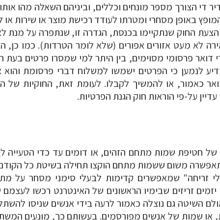
יר די הצורך מספר מונחים וכללים, וביניהם השאלה מהו אותו
ופץ באופן מסחרי ומטרתו לעודד רכישת מוצר או שירות או ל
ל הצעת החוק שנתקיימו בכנסת, הגדרה זו, שנתפרה על מנת ל
ה לא מעט אזורים אפורים (שלא לומר הטרדות). כמו כן, הא
דואר פרסומי מסוימים, בין היתר למי שמסרו פרטים בעת ר
דיע לנמען כי הפרטים ישמשו למשלוח דברי פרסומת והוא 
ואר כאמור, או להמשיך לקבלו. לעומת זאת, החוקיות של ה
דיין על-פי הוראות חוק הגנת הפרטיות.
 של חטיפת שמות מתחם הזהים, או דומים עד כדי הטעייה ל
ס
תאפשרה משום ששמות מתחם הוקצו תחילה בשיטת כל הקודם 
הלי זריחה" שמאפשרים קדימות לבעלי סימני מסחר על מת
 יזמים זריזים שבימיו הראשונים של האינטרנט רכשו לעצמם 
ולם השיטה גם נוצלה כאמור לרעה בידי אנשים שניסו להשתל
, או שמות של אנשים מפורסמים. בעשותם כך, מונעים המשת