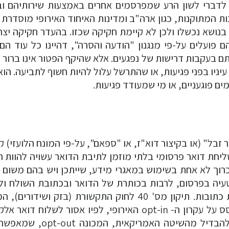
ם לדברי לשון הרע שמפרסמים אחרים באמצעות שירותיהם וב
ת המתוקנות, כגון ארה"ב ומדינות האיחוד האירופי מוסדרת ס
נושא נכשלו ולכן לא קיימת חקיקה שכזו. בהעדר חקיקה יצרו
פועלים על-פי מנגנון "הודעה והסרה", דהיינו כל עוד הם 
ם בעקבות דרישות של נפגעים. אלא שהיקף הפטור אינו ברור ו
יניו בפני פגיעות, או שהתרשל עלול להיות חשוף לתביעה. הוא
ם פוגעניים, או מי שמעודד פגיעות.
 זבל" (או בקיצור דוא"ז, או "ספאם", על-פי המונח הלועזי) 
ליחת דואר פרסומי בלתי מוזמן לתיבת הדואר עשויה להוות ח
כרוך לא אחת בשימוש במאגרי מידע, שייתכן ויש בהם משום י
הטעיה בפרסום, לרבות בכותרת של הדואר ובכתובת השולח ול
בשימוש באמצעים שפוגעים בפרטיות לצורך קצירת כתובות. תיקון מס' 40 לחוק התקשורת (בזק ושיד
"חוק הספאם" יצר בסוגיה זו משטר חקיקתי שמבוסס על עקרון ה- opt-in האירופי, לפיו אסור לשלוח 
פרסומי ללא קבלת הסכמה מפורשת של הנמען (להבדיל מהשיטה האמריקא