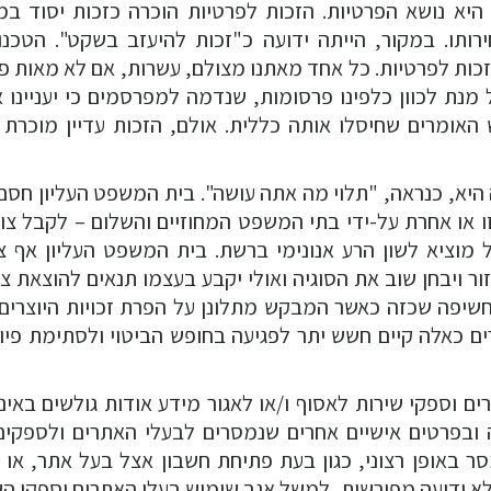
היא נושא הפרטיות. הזכות לפרטיות הוכרה כזכות יסוד ב
רותו. במקור, הייתה ידועה כ"זכות להיעזב בשקט". הטכנול
כות לפרטיות. כל אחד מאתנו מצולם, עשרות, אם לא מאות פ
 מנת לכוון כלפינו פרסומות, שנדמה למפרסמים כי יעניינו א
תינו הפיזיות מתבצעות בצלו של ה- GPS. יש האומרים שחיסלו אותה כללית. אולם, הזכות עדיין מו
היא, כנראה, "תלוי מה אתה עושה". בית המשפט העליון חסם 
או אחרת על-ידי בתי המשפט המחוזיים והשלום – לקבל צו 
וציא לשון הרע אנונימי ברשת. בית המשפט העליון אף ציי
ר ויבחן שוב את הסוגיה ואולי יקבע בעצמו תנאים להוצאת צו
ו חשיפה שכזה כאשר המבקש מתלונן על הפרת זכויות היוצרים 
ם כאלה קיים חשש יתר לפגיעה בחופש הביטוי ולסתימת פיו
ם וספקי שירות לאסוף ו/או לאגור מידע אודות גולשים באינ
 ובפרטים אישיים אחרים שנמסרים לבעלי האתרים ולספקים
ר באופן רצוני, כגון בעת פתיחת חשבון אצל בעל אתר, או ב
ללא ידיעה מפורשות, למשל אגב שימוש בעלי האתרים וספקי הש