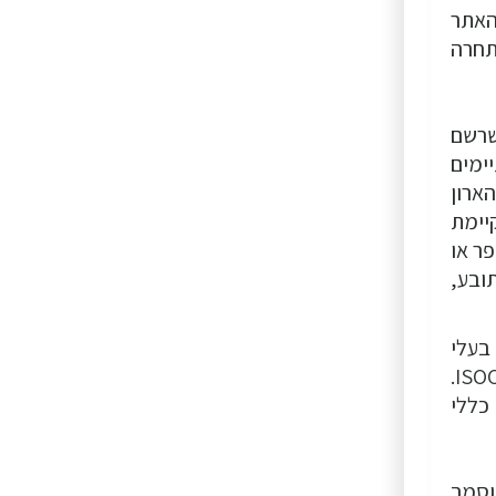
האתר
תחרה
שרשם
דהיינו כאלה שמסתיימים
 והסיומות הרבות שהתווספו עם השנים כפופים לסמכות ההכרעה של ארגון ICANN, הארון
יימת
מפר או
תובע,
 שהוא IL, כגון מתחמים בעלי
סיומת co.il, net.il ו- org.il יכולות להיות מובאות להכרעה בהליך בוררות תחת כללי ארגון האינטרנט הישראלי ISOC.
כללי
וסמך