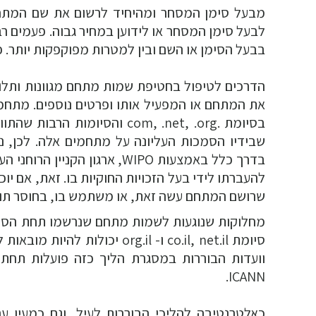
מבעל סימן המסחר ומהיחיד לרשום את שם המתח
לבעל סימן המסחר או לידוען במחיר גבוה. פעמים 
בבעל הסימן או השם ובין למטרות מפוקפקות יותר. פרקטיקה זו מכונה r squatting
הדרכים לטיפול בחטיפת שמות מתחם מגוונות ותלוי
שבידיו הסמכות העליונה על מתחמים אלה. לכן, ני
בדרך כלל באמצעות WIPO, ארגו
להעברתו לידי בעל הזכויות החוקיות בו. זאת, אם י
שרושם המתחם עשה זאת, או משתמש בו, בחוסר תום לב
וועדות הבוררות במסגרת הליך כזה פועלות תחת 
ICANN.
כאלטרנטיבה להליכי הבוררות לעיל, וגם כמעין 