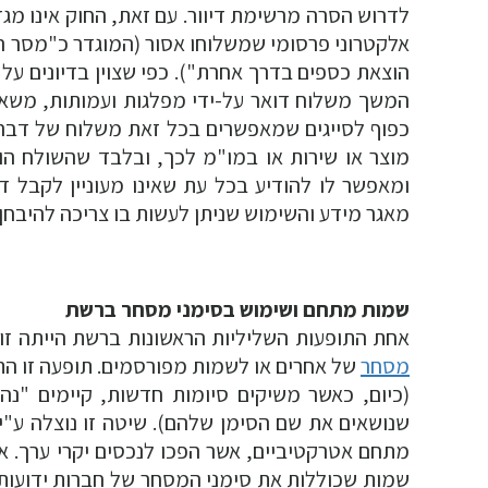
לדרוש הסרה מרשימת דיוור. עם זאת, החוק אינו מגד
אלקטרוני פרסומי שמשלוחו אסור (המוגדר כ"מסר המ
הוצאת כספים בדרך אחרת"). כפי שצוין בדיונים ע
המשך משלוח דואר על-ידי מפלגות ועמותות, משאיר
כפוף לסייגים שמאפשרים בכל זאת משלוח של דברי 
מוצר או שירות או במו"מ לכך, ובלבד שהשולח הו
ומאפשר לו להודיע בכל עת שאינו מעוניין לקבל ד
מאגר מידע והשימוש שניתן לעשות בו צריכה להיבחן ע
שמות מתחם ושימוש בסימני מסחר ברשת
אחת התופעות השליליות הראשונות ברשת הייתה זו
מסחר
של אחרים או לשמות מפורסמים. תופעה זו ה
(כיום, כאשר משיקים סיומות חדשות, קיימים "נ
שנושאים את שם הסימן שלהם). שיטה זו נוצלה ע"י
מתחם אטרקטיביים, אשר הפכו לנכסים יקרי ערך. א
שמות שכוללות את סימני המסחר של חברות ידועות