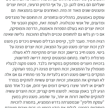
שעליהם הם באים להגן. כך, על אף הדמיון הרעיוני, זכויות יוצרים
ופטנטים שונים מאוד זה מזה. האחרונים עניינם בהמצאות  הם
עוסקים באמצעים, בתהליכים ובחומרים. זה תחומם של מהנדסים
ומדענים, של אנשי טכנולוגיה. לעומת זאת, מקומן הטבעי של
זכויות יוצרים הוא בעולם הספרות והאמנות, הדרמה והמוסיקה,
אם כי הן גלשו גם לתחומים טכניים ולעולם התוכנות  גלישה שאינה
רצויה תמיד. מעבר לכך, קיימים הבדלים מעשיים ניכרים בין פטנט
לבין זכות יוצרים: פטנט מגן על המצאה; זכות יוצרים מגינה על
ביטוי. פטנט חייב ברישום; זכות יוצרים מתקיימת ללא פעולה
פורמלית כלשהי. בתחום הפטנטים קיימת דרישה לחדשנות;
בזכויות היוצרים מסתפקים במקוריות בלבד. פטנט מקנה לבעליו
מונופולין על ההמצאה; זכות היוצרים מגינה רק בפני העתקה;
המקדים ברישום פטנט רוכש בלעדיות על פני מתחריו גם אם אלה
לא העתיקו את המצאתו; זכויות יוצרים עשויות להתקיים בנפרד
לשניים או ליותר שיצרו ביטויים דומים ואף זהים, אם כל אחד מהם
הגיע לכך באופן עצמאי. לפטנט חיים קצרים; זכות היוצרים עשויה
להתקיים שלושה דורות או יותר, עד שתפוג. פטנט ניתן במעין
"עסקת חליפין" שבמסגרתה נדרש הממציא, בתמורה לזכויות
הייחודיות בפטנט, לגלות את הידע הטמון בו; זכות יוצרים מוענקת