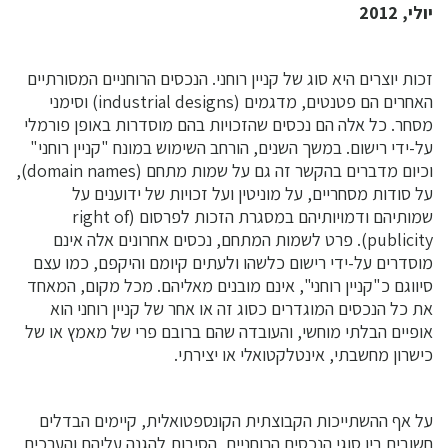
יולי, 2012
זכות יוצרים היא סוג של קניין רוחני. הנכסים הרוחניים המסורתיים
האחרים הם פטנטים, מדגמים (industrial designs) וסימני
מסחר. כל אלה הם נכסים שהזכויות בהם מוסדרות באופן פורמלי
על-ידי רישום. במשך השנים, הורחב השימוש במונח "קניין רוחני"
וכיום מדברים בהקשר זה גם על שמות מתחם (domain names),
על סודות מסחריים, על מוניטין ועל זכויות של ידוענים על
שמותיהם ודמויותיהם במסגרת הזכות לפרסום (right of
publicity). פרט לשמות המתחם, נכסים אחרונים אלה אינם
מוסדרים על-ידי רישום כלשהו ולעתים קיומם והיקפם, כמו עצם
סיווגם כ"קניין רוחני", אינם מובנים מאליהם. מכל מקום, המאחד
את כל הנכסים המוגדרים כסוג זה או אחר של קניין רוחני הוא
אופיים הבלתי מוחשי, והעובדה שהם ברובם פרי של מאמץ או של
כישרון מחשבתי, אינטלקטואלי או יצירתי.
על אף ההשתייכות הקבוצתית הקונספטואלית, קיימים הבדלים
חשובים בין סוגי הנכסים הרוחניים, הסיבות להגנה עליהם והערכים