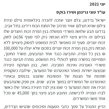
יוני 2021
עו"ד טוני גרינמן ושירז בוקס
ישראל ברדוגו, צלם ויוצר שזכה להכרה בינלאומית צילם יצירת
צילום שהיא תצלום אוויר מרהיב של תחנת הכוח רידינג בתל אביב.
ברדוגו תבע שלושה משרדי ממשלה בגין הפרת זכות היוצרים שלו
בצילום זה ודרש פיצוי ללא הוכחת נזק לפי סעיף 56(א) לחוק
זכות יוצרים. סעיף זה מאפשר לבית המשפט לפסוק פיצויים ללא
הוכחת נזק בגין הפרת זכות יוצרים בסכום שלא יעלה על 100,000
₪ בגין כל הפרה. התביעה כנגד אחד הנתבעים, משרד החינוך,
הסתיימה בפשרה מחוץ לכותלי בית המשפט. נותרה תביעה כנגד
משרדי האנרגיה ואיכות הסביבה. זאת, בגין העתקת היצירה
שבוצעה ישירות מאתר האינטרנט של המערער, שילובה כשקופית
חותמת של מצגות של המשיבות שהוצגו בכנסים ובאתרי
האינטרנט של המשרדים במשך ארבע שנים. אין ספק שהנתבעים
הכירו את זהות המערער כי שמו צוין לצד היצירה באתר שלו כאשר
לצדו הפנייה לרכישתה. התובע תבע פיצוי בסך 45,000 ₪ מכל
אחד משני המשרדים.
הדיון התנהל על סמך כתבי הטענות וסיכומים שהגישו הצדדים,