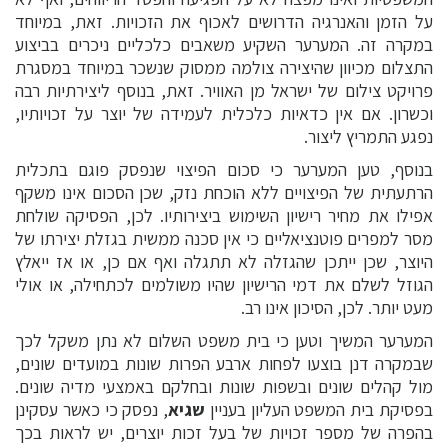
על הזמן והאנרגיה הדרושים לאכוף את הזכויות. זאת, במיוחד
במקרה זה. המערער השקיע משאבים כלכליים ניכרים בביצוע
התצלום מכיוון שהיצירה צולמה ממסוק שנשכר במיוחד במסגרת
פרויקט צילום של ישראל מן האוויר. זאת, בנוסף ליצירתיות רבה
וכשרון. אם אין כדאיות כלכלית לעמידה של יוצר על זכויותיו,
נפגע התמריץ ליצור.
בנוסף, טען המערער כי סכום הפיצוי שנפסק פוגם בתכלית
הרתעתית של הפיצויים ללא הוכחת נזק, שכן הסכום אינו משקף
אפילו את מחיר רישיון השימוש ביצירותיו. לכן, הפסיקה שולחת
מסר למפרים פוטנציאליים כי אין סכנה ממשית בגזלת יצירתו של
היוצר, שכן ייתכן שהגזלה לא תתגלה ואף אם כן, או אז ייאלץ
הגוזל לשלם את דמי הרישיון שהיו משולמים לכתחילה, או אולי
מעט יותר. לכן, הסיכון אינו רב.
המערער המשיך וטען כי בית משפט השלום לא נתן משקל לכך
שבמקרה דנן בוצעו לפחות ארבע הפרות שונות במועדים שונים,
מול קהלים שונים ובשפות שונות ובחלקם באמצעי מדיה שונים.
בפסיקת בית המשפט העליון בעניין
שגיא
, נפסק כי כאשר עסקינן
בהפרה של מספר זכויות של בעל זכות יוצרים, יש לראות בכך