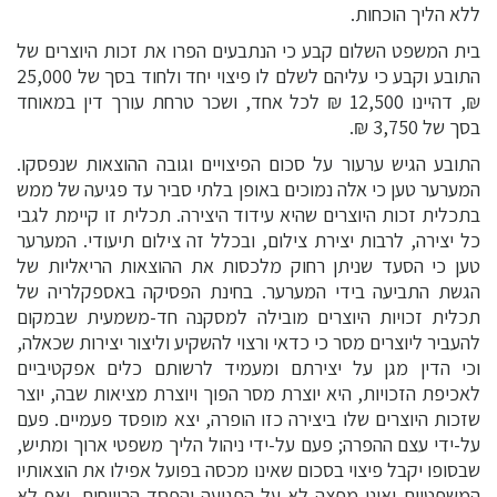
ללא הליך הוכחות.
בית המשפט השלום קבע כי הנתבעים הפרו את זכות היוצרים של
התובע וקבע כי עליהם לשלם לו פיצוי יחד ולחוד בסך של 25,000
₪, דהיינו 12,500 ₪ לכל אחד, ושכר טרחת עורך דין במאוחד
בסך של 3,750 ₪.
התובע הגיש ערעור על סכום הפיצויים וגובה ההוצאות שנפסקו.
המערער טען כי אלה נמוכים באופן בלתי סביר עד פגיעה של ממש
בתכלית זכות היוצרים שהיא עידוד היצירה. תכלית זו קיימת לגבי
כל יצירה, לרבות יצירת צילום, ובכלל זה צילום תיעודי. המערער
טען כי הסעד שניתן רחוק מלכסות את ההוצאות הריאליות של
הגשת התביעה בידי המערער. בחינת הפסיקה באספקלריה של
תכלית זכויות היוצרים מובילה למסקנה חד-משמעית שבמקום
להעביר ליוצרים מסר כי כדאי ורצוי להשקיע וליצור יצירות שכאלה,
וכי הדין מגן על יצירתם ומעמיד לרשותם כלים אפקטיביים
לאכיפת הזכויות, היא יוצרת מסר הפוך ויוצרת מציאות שבה, יוצר
שזכות היוצרים שלו ביצירה כזו הופרה, יצא מופסד פעמיים. פעם
על-ידי עצם ההפרה; פעם על-ידי ניהול הליך משפטי ארוך ומתיש,
שבסופו יקבל פיצוי בסכום שאינו מכסה בפועל אפילו את הוצאותיו
המשפטיות ואינו מפצה לא על הפגיעה והפסד הריווחים, ואף לא