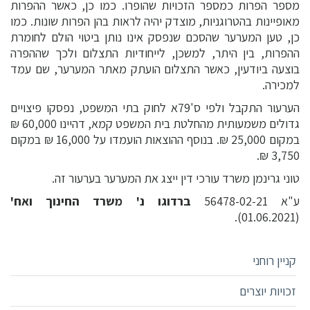
מספר הפרות כמספר הזכויות שהופרו. כמו כן, כאשר ההפרות
מאופיינות בהטרוגניות, מוצדק יהיה לראות בהן הפרות שונות. כמו
כן, טען המערער שהסכם שנפסק אינו נותן ביטוי הולם לחומרת
ההפרות, בין היתר, למשכן, לייחודיות התצלום ולכך שההפרה
בוצעה ביודעין, כאשר התצלום הועתק מאתר המערער, שם עמד
למכירה.
הערעור התקבל ולפי ס'79א לחוק בתי המשפט, נפסקו פיצויים
גדולים משמעותית מהחלטת בית המשפט קמא, דהיינו 60,000 ₪
במקום 25,000 ₪. בנוסף ההוצאות הועמדו על 16,000 ₪ במקום
3,750 ₪.
טוני גרינמן משרד עורכי דין ייצג את המערער בערעור זה.
ע"א 56478-02-21
ברדוגו נ' משרד החינוך ואח'
(01.06.2021).
קניין רוחני
זכויות יוצרים