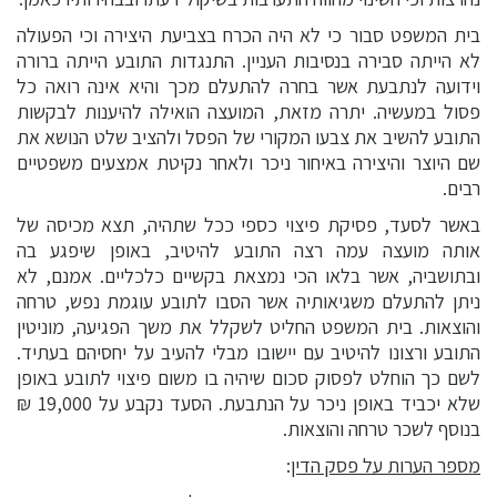
בית המשפט סבור כי לא היה הכרח בצביעת היצירה וכי הפעולה
לא הייתה סבירה בנסיבות העניין. התנגדות התובע הייתה ברורה
וידועה לנתבעת אשר בחרה להתעלם מכך והיא אינה רואה כל
פסול במעשיה. יתרה מזאת, המועצה הואילה להיענות לבקשות
התובע להשיב את צבעו המקורי של הפסל ולהציב שלט הנושא את
שם היוצר והיצירה באיחור ניכר ולאחר נקיטת אמצעים משפטיים
רבים.
באשר לסעד, פסיקת פיצוי כספי ככל שתהיה, תצא מכיסה של
אותה מועצה עמה רצה התובע להיטיב, באופן שיפגע בה
ובתושביה, אשר בלאו הכי נמצאת בקשיים כלכליים. אמנם, לא
ניתן להתעלם משגיאותיה אשר הסבו לתובע עוגמת נפש, טרחה
והוצאות. בית המשפט החליט לשקלל את משך הפגיעה, מוניטין
התובע ורצונו להיטיב עם יישובו מבלי להעיב על יחסיהם בעתיד.
לשם כך הוחלט לפסוק סכום שיהיה בו משום פיצוי לתובע באופן
שלא יכביד באופן ניכר על הנתבעת. הסעד נקבע על 19,000 ₪
בנוסף לשכר טרחה והוצאות.
מספר הערות על פסק הדין
: