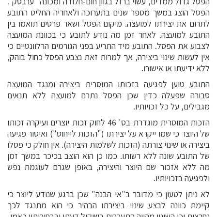
הפסל גדול ממדים, עשוי ברזל בגוון חום-חלודה ומכונה "ערבסק".
הפסל הוצג במשך מספר שנים בתערוכה ולאחריה החליט התובע
לתרום את יצירתו למועצה. מיקום הפסל ושאר פרטים תואמו בין
התובע למועצה. לאחר זמן מה נודע לתובע כי בכוונת המועצה
לצבוע את הפסל. התובע מיד התריע בפני הגורמים הרלוונטיים כי
אין לעשות שינוי ביצירה, אך למרות זאת נצבע הפסל כחול בוהק,
ללא ידיעתו או אישורו.
התובע טוען לפגיעה בזכותו המוסרית ביצירה ומנגד המועצה
סבורה שפעלה כדין שכן הפסל נתרם למועצה ללא תנאים
מגבילים, על כל זכויותיו.
הזכות המוסרית מוגדרת בס' 46 לחוק זכות יוצרים ועיקרה זכותו
של היוצר כי שמו ייקרא על יצירתו ("הזכות לייחוס") ואיסור פגיעה
ביצירה או שינוי צורתה (הזכות לשלמות היצירה). אין חולק כי פסלו
של התובע שונה ללא רשותו. כמו כן הוא הוצב בכיכר במשך זמן
מה ללא אזכור שם היוצר והיצירה, באופן שגרם לעוגמת נפש
ולפגיעה בזכויותיו.
לא ניתן לטעון כי מדובר ב"אי הבנה" שכן ברגע שנודע ליוצר כי
קיימת כוונה לבצע שינוי ביצירתו הבהיר כי הוא מתנגד לכך
נחרצות וכי השינוי מהווה התערבות בשיקול דעתו ובבחירותיו כאמן.