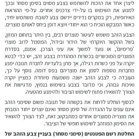
ליצרן אחד את הזכות להשתמש בצבע מסוים בסימן מסחר ובכך
למנוע את השימוש בו על-ידי צרכנים אחרים. על-פי ההוראות
האירופיות, רק במקרים נדירים יירשם צבע לטובת משתמש יחיד,
כאשר המבקש הוכיח כי הוא ייחודי ויוצא דופן ביחס לאותם מוצרים.
הצבע הזהב משמש לעיטור מוצרים רבים, בין היתר בתחום המזון,
בשל ההקשר היוקרתי של הידור ובידול, המסמל לרוב מוצרי
'פרימיום', או נועד למשוך את עיני הצרכן. אמנם, בסדרת
המוצרים המוכשרים בכשרות המהודרת בצבע זהב, יש כדי לבטא
יוקרה על פני כשרות רגילה, אך מתן בלעדיות לחברת תנובה ימנע
מחברות נוספות לסמן את מוצריהם בפס דומה. נוסף על כך,
העובדה כי לצבע הזהב ישנה משמעות מיוחדת כמציין יוקרה
ואיכות גבוהה, וכי מדובר בצבע בשימוש בנפוץ, מדגישות את
הצורך להשאירו פתוח לשימוש הציבור ולהימנע מהטעיה.
לבסוף הוחלט לדחות את בקשתה של תנובה משום שסימני הזהב
אינם עונים על ההגדרה של סימן מסחר ואינם יוצרים ייחוד המבחין
את מוצריה ממוצרים אחרים כמתבקש; זאת, לצד הצורך להשאיר
את הסימון המוזהב לשימוש חופשי של הציבור.
החלטת רשם הפטנטים (סימני מסחר) בעניין צבע הזהב של