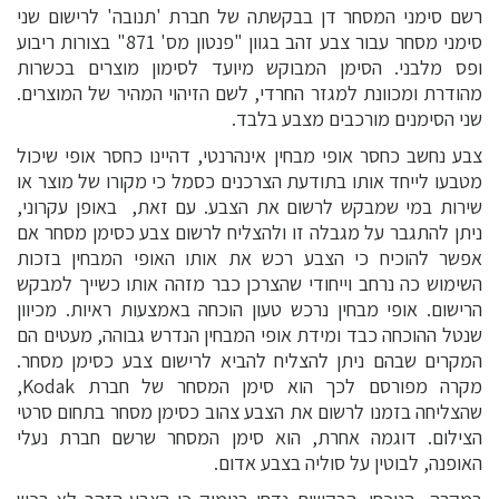
רשם סימני המסחר דן בבקשתה של חברת 'תנובה' לרישום שני
סימני מסחר עבור צבע זהב בגוון "פנטון מס' 871" בצורות ריבוע
ופס מלבני. הסימן המבוקש מיועד לסימון מוצרים בכשרות
מהודרת ומכוונת למגזר החרדי, לשם הזיהוי המהיר של המוצרים.
שני הסימנים מורכבים מצבע בלבד.
צבע נחשב כחסר אופי מבחין אינהרנטי, דהיינו כחסר אופי שיכול
מטבעו לייחד אותו בתודעת הצרכנים כסמל כי מקורו של מוצר או
שירות במי שמבקש לרשום את הצבע. עם זאת, באופן עקרוני,
ניתן להתגבר על מגבלה זו ולהצליח לרשום צבע כסימן מסחר אם
אפשר להוכיח כי הצבע רכש את אותו האופי המבחין בזכות
השימוש כה נרחב וייחודי שהצרכן כבר מזהה אותו כשייך למבקש
הרישום. אופי מבחין נרכש טעון הוכחה באמצעות ראיות. מכיוון
שנטל ההוכחה כבד ומידת אופי המבחין הנדרש גבוהה, מעטים הם
המקרים שבהם ניתן להצליח להביא לרישום צבע כסימן מסחר.
מקרה מפורסם לכך הוא סימן המסחר של חברת
Kodak
,
שהצליחה בזמנו לרשום את הצבע צהוב כסימן מסחר בתחום סרטי
הצילום. דוגמה אחרת, הוא סימן המסחר שרשם חברת נעלי
האופנה, לבוטין על סוליה בצבע אדום.