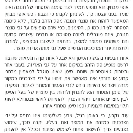
במקרה הנוכחי, הבקשות נדחו בנימוק כי הצבע הזהב לא רכש
אופי מבחין. הוא מופיע תמיד לצד סימנה המסחרי של תנובה ואינו
עומד בפני עצמו. כך, לא ניתן לקבוע כי הצבע רכש אופי מבחין
המאפשר לזהות את מוצרי תנובה מפס הזהב בלבד, ללא סימנה
המסחרי לצידו. כמו כן, הסימנים, כפי שהם מופיעים על גבי מוצרי
תנובה, אינם מוגבלים לצורה מסוימת או תבנית עיצובית קבועה
והם משתנים ממוצר למוצר, בהתאם לעיצובו הספציפי, לצורתו
ולתצוגת יתר המרכיבים הגרפיים שעל גבי אותה אריזת מוצר.
אחת הבעיות בהגשת הסימן היא שבכל אחת מן הדוגמאות שהוצגו
לרשם מופיע פס הזהב במיקום אחר על גבי האריזה, בעובי אחר
ובצורות גיאומטריות שונות. סימן שאינו מוגבל למאפיין מרחבי
קבוע או חזרתי אינו מאפשר את זיהויו על-ידי הצרכנים כמקור
מזהה ויוצר אי בהירות ביחס לגבי האסור והמותר לציבור. תפקידו
של סימן המסחר הוא להבחין ולזהות בין מוצריו של בעל הסימן
לבין מוצרים אחרים. זיהוי זה צריך להתייחס לזיהוי עצמו ולא להיות
תלוי בנסיבות חיצוניות (כמו סימן מסחרי אחר).
עוד נקבע, כי באופן רגיל, צבע כשלעצמו אינו נתפס על-ידי
הצרכנים כמזהה את המוצר ואת בעליו. יתרה מכך, שימוש
בצבעים צריך להישאר פתוח לשימוש הציבור וככלל אין להעניק